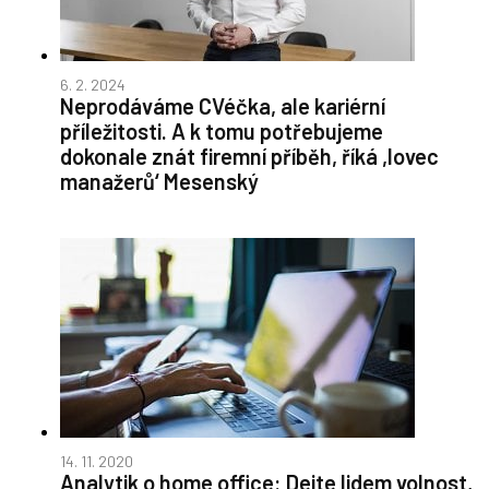
6. 2. 2024
Neprodáváme CVéčka, ale kariérní
příležitosti. A k tomu potřebujeme
dokonale znát firemní příběh, říká ,lovec
manažerů‘ Mesenský
14. 11. 2020
Analytik o home office: Dejte lidem volnost,