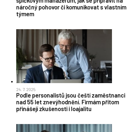
špičkovým manažerům, jak se připravit na
náročný pohovor či komunikovat s vlastním
týmem
24. 7. 2025
Podle personalistů jsou čeští zaměstnanci
nad 55 let znevýhodnění. Firmám přitom
přinášejí zkušenosti i loajalitu