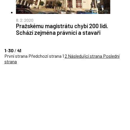
8. 2. 2020
Pražskému magistrátu chybí 200 lidí.
Schází zejména právníci a stavaři
1
–
30
/
41
První strana
Předchozí strana
1
2
Následující strana
Poslední
strana