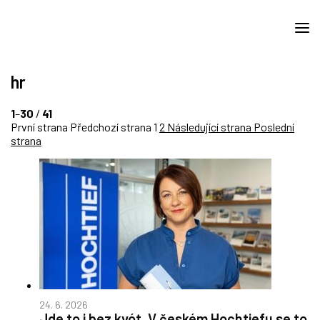
hr
1
–
30
/
41
První strana
Předchozí strana
1
2
Následující strana
Poslední
strana
24. 6. 2026
Jde to i bez kvót. V českém Hochtiefu se to