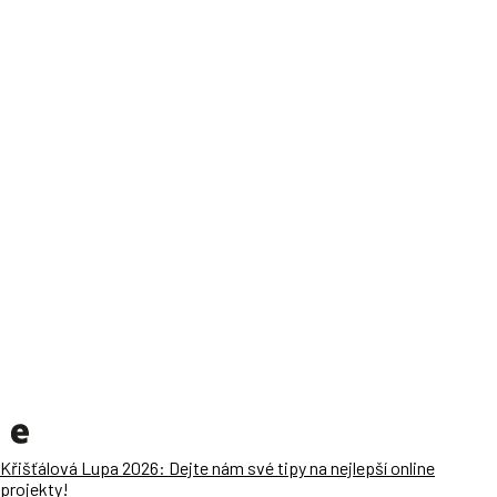
Křišťálová Lupa 2026: Dejte nám své tipy na nejlepší online
projekty!