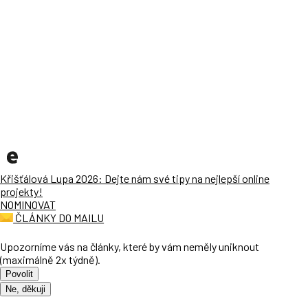
Křišťálová Lupa 2026: Dejte nám své tipy na nejlepší online
projekty!
NOMINOVAT
ČLÁNKY DO MAILU
Upozorníme vás na články, které by vám neměly uniknout
(maximálně 2x týdně).
Povolit
Ne, děkuji