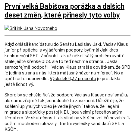
První velká Babišova porážka a dalších
deset změn, které přinesly tyto volby
Když ohlásil kandidaturu do Senátu Ladislav Jakl, Václav Klaus
junior přispěchal s vyjádřením podpory, byť měl Jakl dres
konkurenční SPD. Způsobil tak už několikátý problém uvnitř
stále ještě křehké ODS, ale to teď nechme stranou. Jakla
samozřejmě podpořil i Václav Klaus straší s dovětkem, že SPD
je jediná strana u nás, která má jasný názor na migraci. No a
opět se to nepovedlo.
Výsledek 6,37 procenta
je pro Jakla
ještě lichotivý.
Skoro by se chtělo říci, že podpora Václava Klause nosí smůlu,
ale samozřejmě tak jednoduché to zase není. Důležité je, že
sdělení uplynulých voleb je vedle jiných i takové, že ilegální
migrace a skeptický postoj k EU jsou velmi přeceňovaným
tématem. Ve skutečnosti tak silně na většinu voličů nezabírají,
což mimochodem ukázaly i tristní výsledky kandidátů SPD a
KSČM.