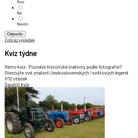
Ano
Ne
Nevím
Odpověz
Zobraz výsledek
Kvíz týdne
Retro kvíz: Poznáte historické traktory podle fotografie?
Otestujte své znalosti československých i světových legend
1/12 otázek
Spustit kvíz