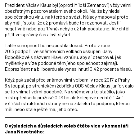
Prezident Václav Klaus byl (oproti Miloši Zemanovi) vždy velmi
obezřetným pozorovatelem svého okolí. Ne, že by hledal
společenskou vlnu, na které se svézt. Nálady mapoval proto,
aby měl jistotu, že až promluví, bude to rezonovat. Jestli
negativně nebo pozitivně, nebylo už tak podstatné. Ale chtěl
přijít ve správný čas a být slyšet.
Tahle schopnost ho neopustila dosud. Proto v roce
2013 podpořil ve sněmovních volbách uskupení Jany
Bobošíkové s názvem Hlavu vzhůru, aby si otestoval, jak
myšlenky a vize podobné těm jeho společnost zajímají.
Exprezident na billboardu ale vynesl hnutí 0,42 procenta hlasů.
Když pak začal před sněmovními volbami v roce 2017 z Prahy
6 stoupat po stranickém žebříčku ODS Václav Klaus junior, dalo
se to vnímat velmi podobně. Na sněmovnu to stačilo, jako
místopředsedu pražské ODS ho ale kolegové nechtěli. Ani
v širších strukturách strany nemá zdaleka tu podporu, kterou
měl, nebo stále ještě má, jeho otec.
O výsledcích a důsledcích voleb čtěte více v komentáři
Jana Novotného: