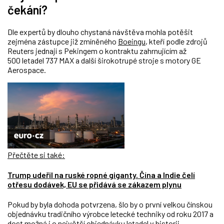
čekání?
Dle expertů by dlouho chystaná návštěva mohla potěšit
zejména zástupce již zmíněného
Boeingu
, kteří podle zdrojů
Reuters jednají s Pekingem o kontraktu zahrnujícím až
500 letadel 737 MAX a další širokotrupé stroje s motory GE
Aerospace.
Přečtěte si také:
Trump udeřil na ruské ropné giganty. Čína a Indie čelí
otřesu dodávek, EU se přidává se zákazem plynu
Pokud by byla dohoda potvrzena, šlo by o první velkou čínskou
objednávku tradičního výrobce letecké techniky od roku 2017 a
dost možná i o největší objednávku letadel v historii