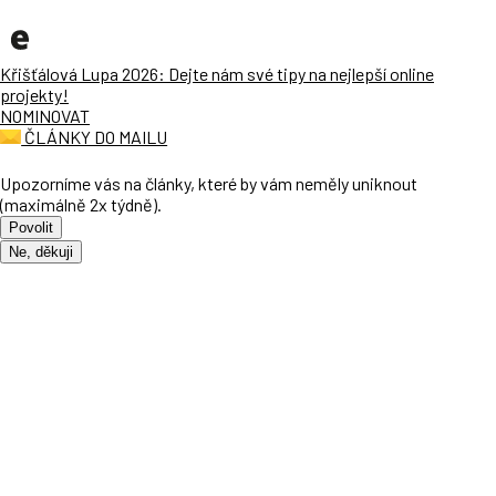
Křišťálová Lupa 2026: Dejte nám své tipy na nejlepší online
projekty!
NOMINOVAT
ČLÁNKY DO MAILU
Upozorníme vás na články, které by vám neměly uniknout
(maximálně 2x týdně).
Povolit
Ne, děkuji