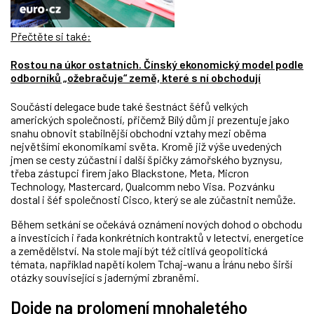
Přečtěte si také:
Rostou na úkor ostatních. Čínský ekonomický model podle
odborníků „ožebračuje“ země, které s ní obchodují
Součástí delegace bude také šestnáct šéfů velkých
amerických společností, přičemž Bílý dům ji prezentuje jako
snahu obnovit stabilnější obchodní vztahy mezi oběma
největšími ekonomikami světa. Kromě již výše uvedených
jmen se cesty zúčastní i další špičky zámořského byznysu,
třeba zástupci firem jako Blackstone, Meta, Micron
Technology, Mastercard, Qualcomm nebo Visa. Pozvánku
dostal i šéf společnosti Cisco, který se ale zúčastnit
nemůže
.
Během setkání se očekává oznámení nových dohod o obchodu
a investicích i řada konkrétních kontraktů v letectví, energetice
a zemědělství. Na stole mají být též citlivá geopolitická
témata, například napětí kolem Tchaj-wanu a Íránu nebo širší
otázky související s jadernými zbraněmi.
Dojde na prolomení mnohaletého