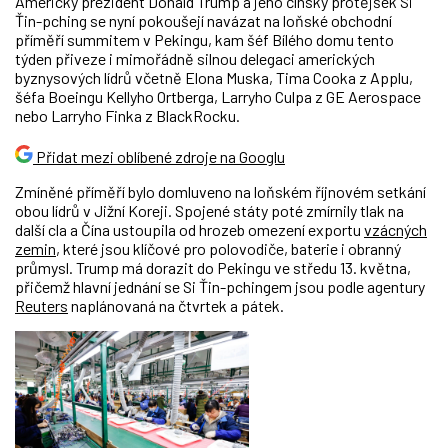
Americký prezident Donald Trump a jeho čínský protějšek Si
Ťin-pching se nyní pokoušejí navázat na loňské obchodní
příměří summitem v Pekingu, kam šéf Bílého domu tento
týden přiveze i mimořádně silnou delegaci amerických
byznysových lídrů včetně Elona Muska, Tima Cooka z Applu,
šéfa Boeingu Kellyho Ortberga, Larryho Culpa z GE Aerospace
nebo Larryho Finka z BlackRocku.
Přidat mezi oblíbené zdroje na Googlu
Zmíněné příměří bylo domluveno na loňském říjnovém setkání
obou lídrů v Jižní Koreji. Spojené státy poté zmírnily tlak na
další cla a Čína ustoupila od hrozeb omezení exportu
vzácných
zemin
, které jsou klíčové pro polovodiče, baterie i obranný
průmysl. Trump má dorazit do Pekingu ve středu 13. května,
přičemž hlavní jednání se Si Ťin-pchingem jsou podle agentury
Reuters
naplánovaná na čtvrtek a pátek.