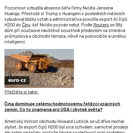
Pozornost vzbudila absence šéfa firmy Nvidia Jensena
Huanga. Přestože si Trump s Huangem v posledních měsících
vybudoval blízký vztah a administrativa povolila export AI čipů
H200 do
Číny
, šéf Nvidie pozván nebyl. Podle
Reuters
se Bílý
dům při současné návštěvě soustředí především na zmíněná
průmyslová a obchodní témata, nikoli na polovodiče a umělou
inteligenci.
Přečtěte si také:
Čína dominuje celému hodnotovému řetězci vzácných
zemin. Co to znamená pro USA i zbytek světa?
Americký ministr obchodu Howard Lutnick se už dříve nechal
slyšet, že export čipů H200 byl sice schválen, samotné prodeje
ale zatím nezačaly, protože čínské společnosti mají problémy