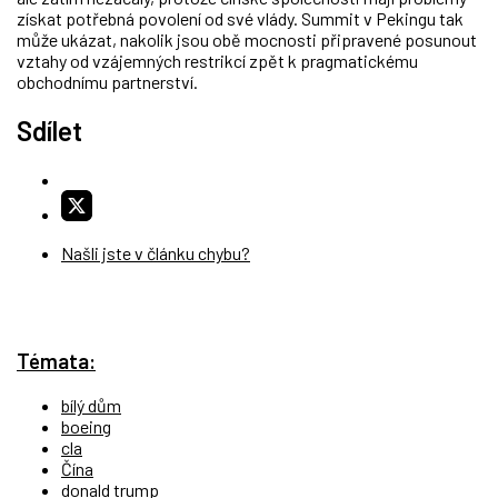
získat potřebná povolení od své vlády. Summit v Pekingu tak
může ukázat, nakolik jsou obě mocnosti připravené posunout
vztahy od vzájemných restrikcí zpět k pragmatickému
obchodnímu partnerství.
Sdílet
Našli jste v článku chybu?
Témata:
bílý dům
boeing
cla
Čína
donald trump