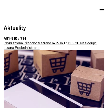
Aktuality
481
–
510
/
791
První strana
Předchozí strana
14
15
16
17
18
19
20
Následující
strana
Poslední strana