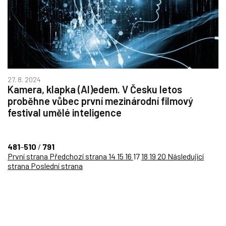
27. 8. 2024
Kamera, klapka (AI)edem. V Česku letos
proběhne vůbec první mezinárodní filmový
festival umělé inteligence
481
–
510
/
791
První strana
Předchozí strana
14
15
16
17
18
19
20
Následující
strana
Poslední strana