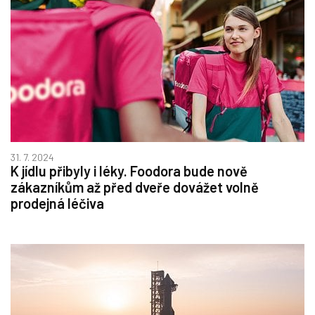
31. 7. 2024
K jídlu přibyly i léky. Foodora bude nově
zákazníkům až před dveře dovážet volně
prodejná léčiva