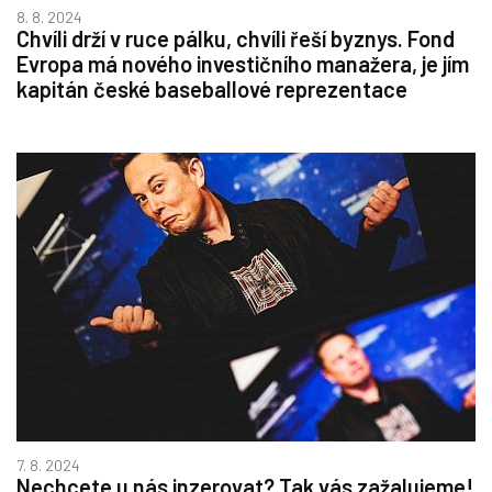
8. 8. 2024
Chvíli drží v ruce pálku, chvíli řeší byznys. Fond
Evropa má nového investičního manažera, je jím
kapitán české baseballové reprezentace
7. 8. 2024
Nechcete u nás inzerovat? Tak vás zažalujeme!