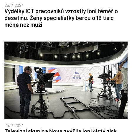
25. 7. 2024
Výdělky ICT pracovníků vzrostly loni téměř o
desetinu. Ženy specialistky berou o 16 tisíc
méně než muži
24. 7. 2024
Televizní skupina Nova zvýšila loni čistý zisk.