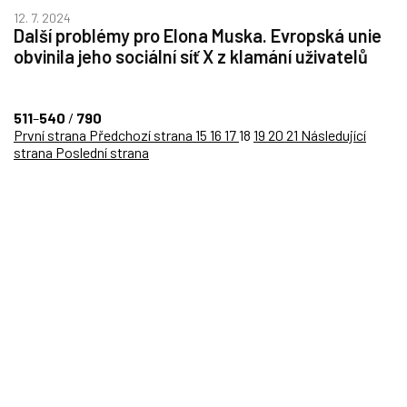
12. 7. 2024
Další problémy pro Elona Muska. Evropská unie
obvinila jeho sociální síť X z klamání uživatelů
511
–
540
/
790
První strana
Předchozí strana
15
16
17
18
19
20
21
Následující
strana
Poslední strana