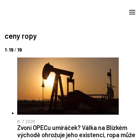
ceny ropy
1
–
19
/
19
8. 7. 2026
Zvoní OPECu umíráček? Válka na Blízkém
východě ohrožuje jeho existenci, ropa může