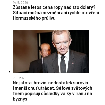
14. 5. 2026
Zůstane letos cena ropy nad sto dolary?
Situaci možná nezmění ani rychlé otevření
Hormuzského průlivu
7. 5. 2026
Nejistota, hrozící nedostatek surovin
i menší chuť utrácet. Šéfové světových
firem popisují důsledky války v Íránu na
byznys