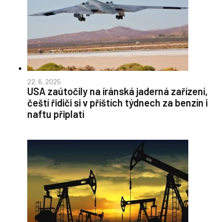
22. 6. 2025
USA zaútočily na íránská jaderná zařízení,
čeští řidiči si v příštích týdnech za benzín i
naftu připlatí