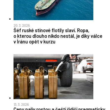
20. 3. 2026
Šéf ruské stínové flotily slaví. Ropa,
o kterou dlouho nikdo nestál, je díky válce
v Íránu opět v kurzu
13. 3. 2026
Ceny paliv rostou a čeští řidiči pragmaticky