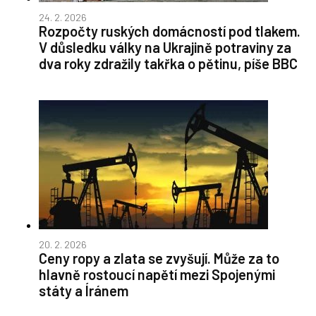
24. 2. 2026
Rozpočty ruských domácností pod tlakem.
V důsledku války na Ukrajině potraviny za
dva roky zdražily takřka o pětinu, píše BBC
20. 2. 2026
Ceny ropy a zlata se zvyšují. Může za to
hlavně rostoucí napětí mezi Spojenými
státy a Íránem