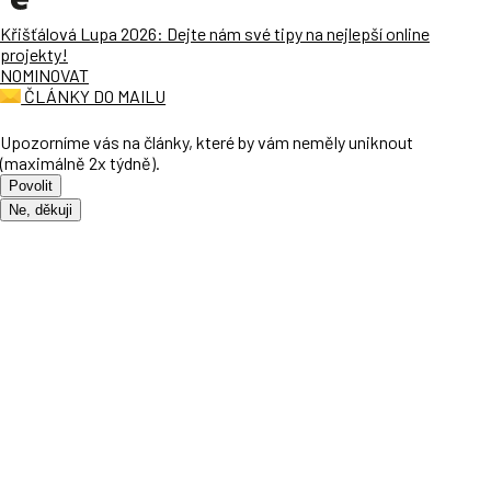
Křišťálová Lupa 2026: Dejte nám své tipy na nejlepší online
projekty!
NOMINOVAT
ČLÁNKY DO MAILU
Upozorníme vás na články, které by vám neměly uniknout
(maximálně 2x týdně).
Povolit
Ne, děkuji