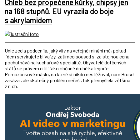
Chléb bez propečené kůrky, chipsy jen
na 168 stupňů. EU vyrazila do boje
s akrylamidem
Unie zcela podcenila, jaký vliv na veřejné mínění má, pokud
lidem servírujete blivajzy, zatímco soused si za stejnou cenu
pochutnává na kuchařově specialitě. Obyvatelé dotčených
států se právem cítili jako občané druhé kategorie.
Pomazánkové máslo, na které si nikdo nestěžoval, nám Brusel
zakázal, ale skutečný problém neřeší, tak přemýšlela většina
z nich.