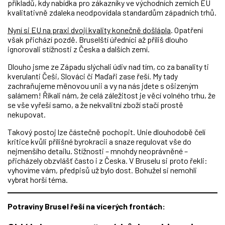
příkladů, kdy nabídka pro zákazníky ve východních zemích EU
kvalitativně zdaleka neodpovídala standardům západních trhů.
Nyní si EU na praxi dvojí kvality konečně došlápla
. Opatření
však přichází pozdě. Bruselští úředníci až příliš dlouho
ignorovali stížnosti z Česka a dalších zemí.
Dlouho jsme ze Západu slýchali údiv nad tím, co za banality ti
kverulanti Češi, Slováci či Maďaři zase řeší. My tady
zachraňujeme měnovou unii a vy na nás jdete s ošizeným
salámem! Říkali nám, že celá záležitost je věcí volného trhu, že
se vše vyřeší samo, a že nekvalitní zboží stačí prostě
nekupovat.
Takový postoj lze částečně pochopit. Unie dlouhodobě čelí
kritice kvůli přílišné byrokracii a snaze regulovat vše do
nejmenšího detailu. Stížnosti – mnohdy neoprávněné –
přicházely obzvlášť často i z Česka. V Bruselu si proto řekli:
vyhovíme vám, předpisů už bylo dost. Bohužel si nemohli
vybrat horší téma.
Potraviny Brusel řeší na vícerých frontách: