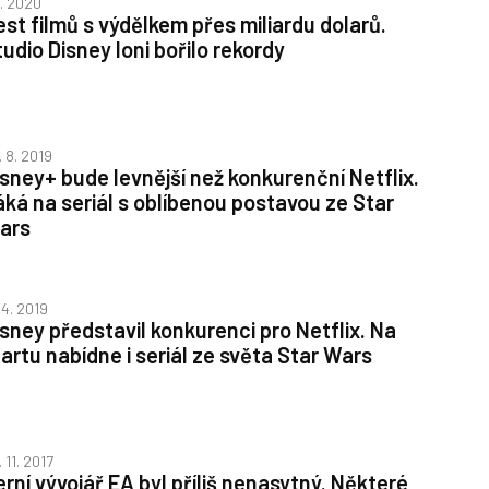
1. 2020
est filmů s výdělkem přes miliardu dolarů.
tudio Disney loni bořilo rekordy
. 8. 2019
isney+ bude levnější než konkurenční Netflix.
áká na seriál s oblíbenou postavou ze Star
ars
 4. 2019
isney představil konkurenci pro Netflix. Na
tartu nabídne i seriál ze světa Star Wars
 11. 2017
erní vývojář EA byl příliš nenasytný. Některé