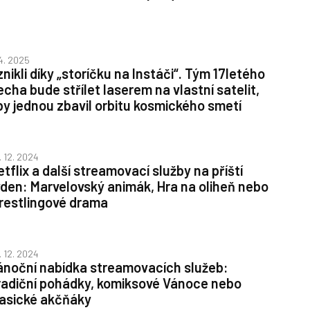
 4. 2025
nikli díky „storíčku na Instáči“. Tým 17letého
echa bude střílet laserem na vlastní satelit,
by jednou zbavil orbitu kosmického smetí
. 12. 2024
tflix a další streamovací služby na příští
ýden: Marvelovský animák, Hra na oliheň nebo
restlingové drama
. 12. 2024
ánoční nabídka streamovacích služeb:
radiční pohádky, komiksové Vánoce nebo
lasické akčňáky