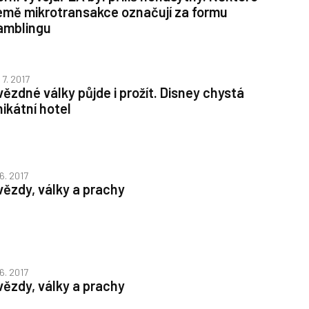
emě mikrotransakce označují za formu
amblingu
 7. 2017
vězdné války půjde i prožít. Disney chystá
nikátní hotel
 6. 2017
vězdy, války a prachy
 6. 2017
vězdy, války a prachy