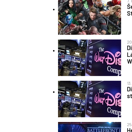
7. 
Š
S
20
D
L
W
13.
D
s
25.
H