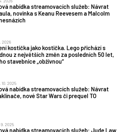
 4. 2026
ová nabídka streamovacích služeb: Návrat
aula, novinka s Keanu Reevesem a Malcolm
 nesnázích
1. 2026
ení kostička jako kostička. Lego přichází s
ednou z největších změn za posledních 50 let,
eho stavebnice „obživnou“
. 10. 2025
ová nabídka streamovacích služeb: Návrat
aklínače, nové Star Wars či prequel TO
. 9. 2025
ová nabídka streamovacích služeb: Jude Law