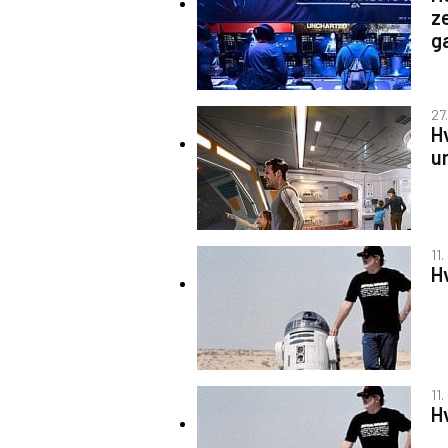
z
g
27.
H
u
11.
H
11.
H