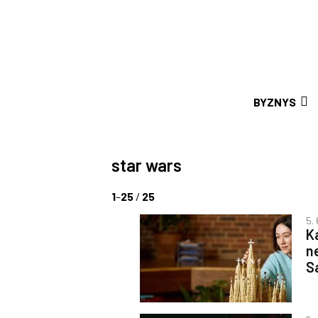
BYZNYS
star wars
1
–
25
/
25
5.
K
ne
S