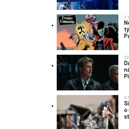
1.
Ne
t
P
22
D
n
P
9.
S
o
s