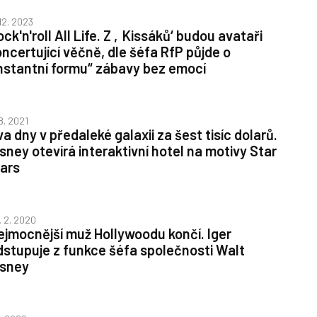
 12. 2023
ck'n'roll All Life. Z ‚Kissáků‘ budou avataři
oncertující věčně, dle šéfa RfP půjde o
instantní formu“ zábavy bez emocí
 8. 2021
a dny v předaleké galaxii za šest tisíc dolarů.
isney otevírá interaktivní hotel na motivy Star
ars
. 2. 2020
ejmocnější muž Hollywoodu končí. Iger
dstupuje z funkce šéfa společnosti Walt
isney