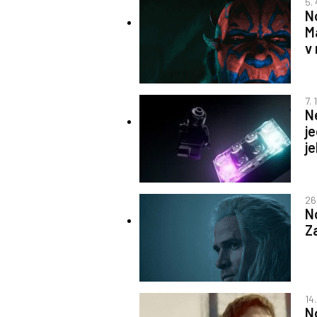
5.
N
M
v
7. 
N
j
j
26
N
Z
14
N