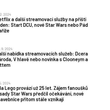
 12. 2024
tflix a další streamovací služby na příští
ýden: Start DCU, nové Star Wars nebo Pád
aříže
. 9. 2024
alší nabídka streamovacích služeb: Dcera
ároda, V hlavě nebo novinka s Clooneym a
ittem
 5. 2024
íla Lego provází už 25 let. Zájem fanoušků
 sady Star Wars předčil očekávání, nové
tavebnice přitom stále vznikají