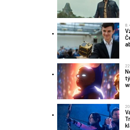
8.
Vz
Č
a
22
Ne
t
w
20
V
T
k