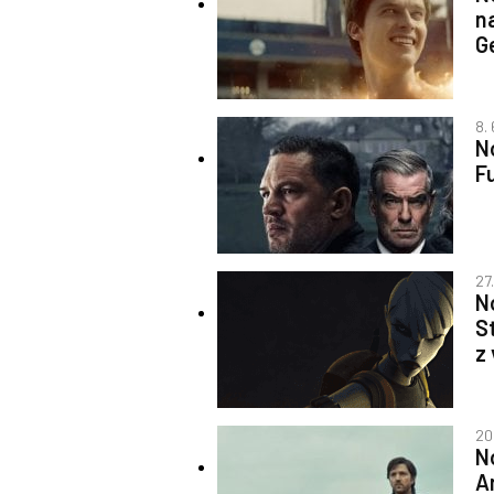
n
G
8.
N
F
27
N
S
z
20
N
A