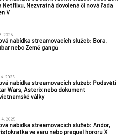
a Netflixu, Nezvratná dovolená či nová řada
en V
 6. 2025
ová nabídka streamovacích služeb: Bora,
ubar nebo Země gangů
. 4. 2025
ová nabídka streamovacích služeb: Podsvětí
tar Wars, Asterix nebo dokument
 vietnamské války
. 4. 2025
ová nabídka streamovacích služeb: Andor,
ristokratka ve varu nebo prequel hororu X