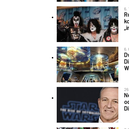
6.
Ro
k
„
6.
Dv
D
W
26
N
o
D