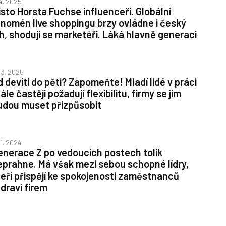
 4. 2025
ísto Horsta Fuchse influenceři. Globální
enomén live shoppingu brzy ovládne i český
rh, shodují se marketéři. Láká hlavně generaci
. 3. 2025
d devíti do pěti? Zapomeňte! Mladí lidé v práci
ále častěji požadují flexibilitu, firmy se jim
udou muset přizpůsobit
11. 2024
enerace Z po vedoucích postech tolik
eprahne. Má však mezi sebou schopné lídry,
teří přispějí ke spokojenosti zaměstnanců
zdraví firem