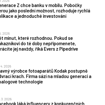
 7. 2026
enerace Z chce banku v mobilu. Pobočky
erou jako poslední možnost, rozhoduje rychlá
plikace a jednoduché investování
 6. 2026
ět minut, které rozhodnou. Pokud se
ákazníkovi do té doby nepřipomenete,
rácíte jej navždy, říká Evers z Pipedrive
. 4. 2026
lavný výrobce fotoaparátů Kodak postupně
dvrací krach. Firma sází na mladou generaci a
nalogové technologie
. 3. 2026
acebook láká influencery z konkurenčních