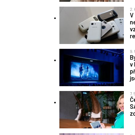
2.
V
n
v
r
9.
By
v
p
j
7.
Če
S
z