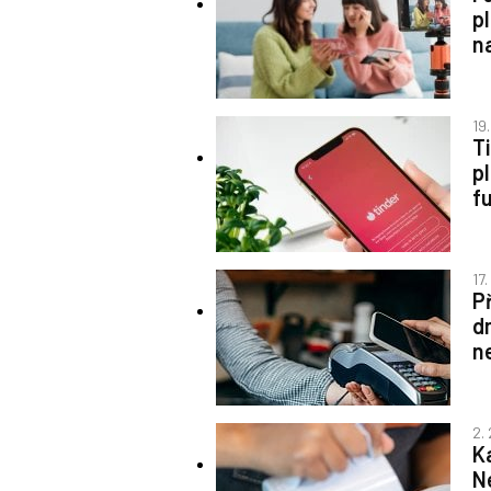
p
na
19
T
p
f
17
P
d
n
2.
K
N