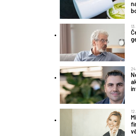
n
b
13.
Č
g
24
N
ak
i
12
M
f
vě