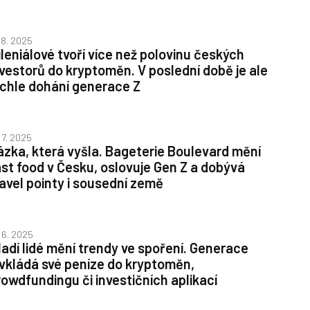
. 8. 2025
ileniálové tvoří více než polovinu českých
nvestorů do kryptoměn. V poslední době je ale
ychle dohání generace Z
. 7. 2025
ázka, která vyšla. Bageterie Boulevard mění
ast food v Česku, oslovuje Gen Z a dobývá
ravel pointy i sousední země
. 6. 2025
ladí lidé mění trendy ve spoření. Generace
 vkládá své peníze do kryptoměn,
rowdfundingu či investičních aplikací