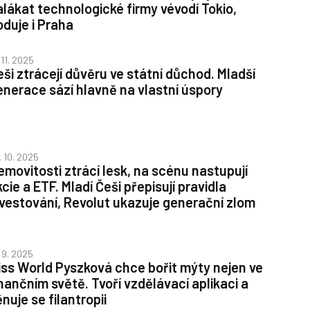
alákat technologické firmy vévodí Tokio,
oduje i Praha
 11. 2025
eši ztrácejí důvěru ve státní důchod. Mladší
enerace sází hlavně na vlastní úspory
. 10. 2025
emovitosti ztrácí lesk, na scénu nastupují
cie a ETF. Mladí Češi přepisují pravidla
nvestování, Revolut ukazuje generační zlom
. 9. 2025
iss World Pyszková chce bořit mýty nejen ve
inančním světě. Tvoří vzdělávací aplikaci a
nuje se filantropii