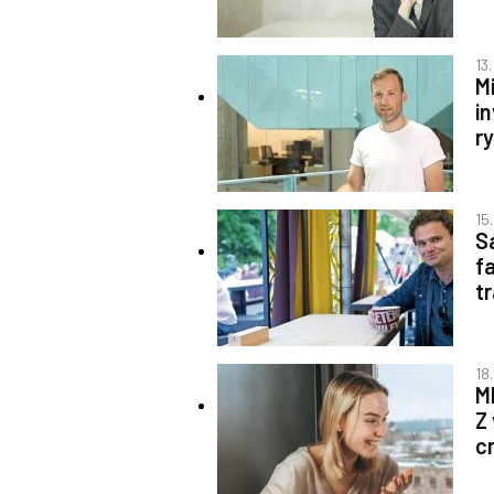
13
M
i
r
15
S
f
t
18
M
Z
c