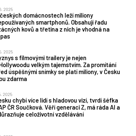
 6. 2025
 českých domácnostech leží miliony
epoužívaných smartphonů. Obsahují řadu
zácných kovů a třetina z nich je vhodná na
epas
 5. 2025
znys s filmovými trailery je nejen
 Hollywoodu velkým tajemstvím. Za promítání
řed úspěšnými snímky se platí miliony, v Česku
sou zdarma
 5. 2025
sku chybí více lidí s hladovou vizí, tvrdí šéfka
AP ČR Součková. Věří generaci Z, má ráda AI a
důrazňuje celoživotní vzdělávání