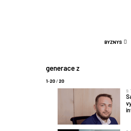
BYZNYS
generace z
1
–
20
/
20
9.
S
v
i