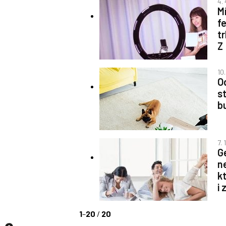
4.
M
f
t
Z
10
O
st
b
7. 
G
n
k
i 
1
–
20
/
20