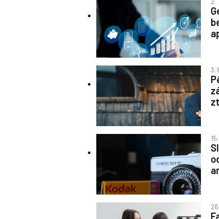
2.
G
b
a
3.
P
z
zt
15
S
o
a
26
F