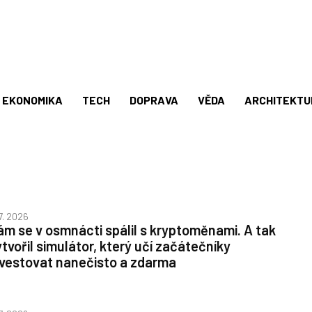
EKONOMIKA
TECH
DOPRAVA
VĚDA
ARCHITEKTU
 7. 2026
ám se v osmnácti spálil s kryptoměnami. A tak
ytvořil simulátor, který učí začátečníky
nvestovat nanečisto a zdarma