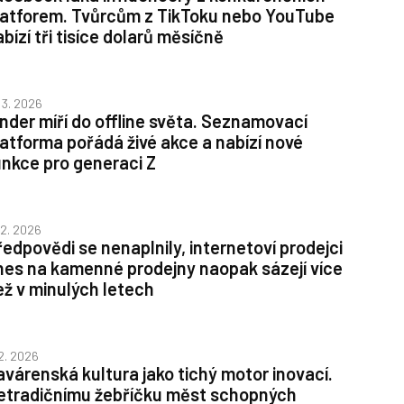
latforem. Tvůrcům z TikToku nebo YouTube
bízí tři tisíce dolarů měsíčně
. 3. 2026
inder míří do offline světa. Seznamovací
latforma pořádá živé akce a nabízí nové
unkce pro generaci Z
. 2. 2026
ředpovědi se nenaplnily, internetoví prodejci
nes na kamenné prodejny naopak sázejí více
ež v minulých letech
 2. 2026
avárenská kultura jako tichý motor inovací.
etradičnímu žebříčku měst schopných