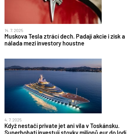
14. 7. 2025
Muskova Tesla ztrácí dech. Padají akcie i zisk a
nálada mezi investory houstne
4. 7. 2025
Když nestačí private jet ani vila v Toskánsku.
Superbohatí investují stovky milionů eur do lodí,