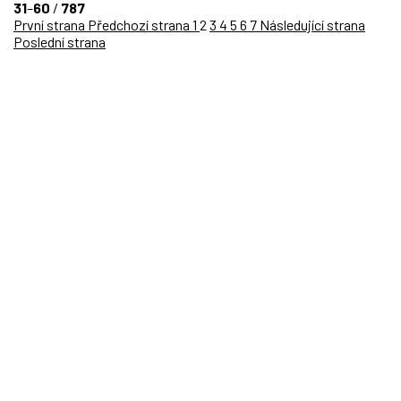
31
–
60
/
787
První strana
Předchozí strana
1
2
3
4
5
6
7
Následující strana
Poslední strana