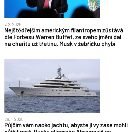
7. 2. 2025
Nejštědřejším americkým filantropem zůstává
dle Forbesu Warren Buffet, ze svého jmění dal
na charitu už třetinu. Musk v žebříčku chybí
29. 1. 2025
Půjčím vám naoko jachtu, abyste ji vy zase mohli
půjčit mně. Ruský oligarcha Abramovič se