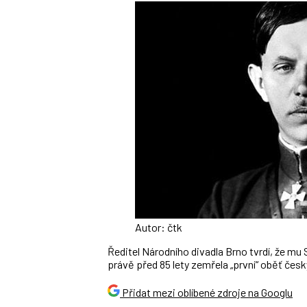
Autor: čtk
Ředitel Národního divadla Brno tvrdí, že mu
právě před 85 lety zemřela „první“ oběť česk
Přidat mezi oblíbené zdroje na Googlu