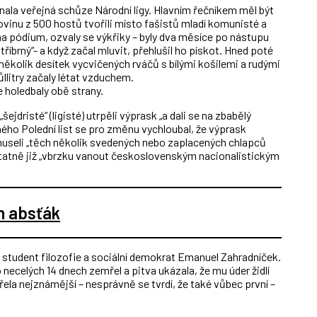
ala veřejná schůze Národní ligy. Hlavním řečníkem měl být
olovinu z 500 hostů tvořili místo fašistů mladí komunisté a
 na pódium, ozvaly se výkřiky – byly dva měsíce po nástupu
tříbrný“- a když začal mluvit, přehlušil ho pískot. Hned poté
 – několik desítek vycvičených rváčů s bílými košilemi a rudými
ůllitry začaly létat vzduchem.
e holedbaly obě strany.
ejdristé“ (ligisté) utrpěli výprask „a dali se na zbabělý
rného Polední list se pro změnu vychloubal, že výprask
 museli „těch několik svedených nebo zaplacených chlapců
statně již „vbrzku vanout československým nacionalistickým
n absťák
ý student filozofie a sociální demokrat Emanuel Zahradníček.
 necelých 14 dnech zemřel a pitva ukázala, že mu úder židlí
řela nejznámější – nesprávně se tvrdí, že také vůbec první –