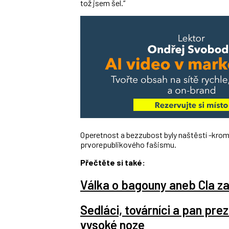
tož jsem šel.“
Operetnost a bezzubost byly naštěstí -kromě
prvorepublikového fašismu.
Přečtěte si také:
Válka o bagouny aneb Cla za
Sedláci, továrníci a pan prezi
vysoké noze