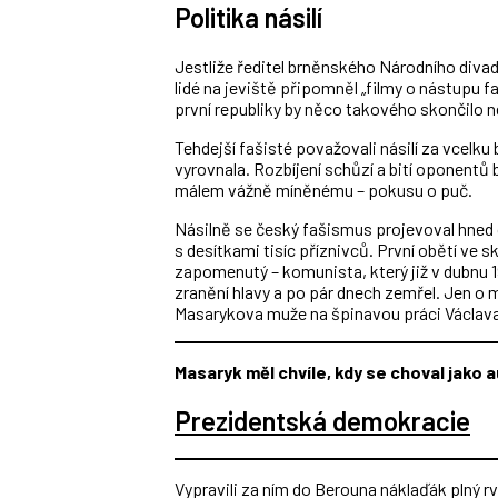
Politika násilí
Jestliže ředitel brněnského Národního divadl
lidé na jeviště připomněl „filmy o nástupu f
první republiky by něco takového skončilo n
Tehdejší fašisté považovali násilí za vcelku 
vyrovnala. Rozbíjení schůzí a bití oponentů 
málem vážně míněnému – pokusu o puč.
Násilně se český fašismus projevoval hned o
s desítkami tisíc příznivců. První obětí ve 
zapomenutý – komunista, který již v dubnu 
zranění hlavy a po pár dnech zemřel. Jen o m
Masarykova muže na špinavou práci Václav
Masaryk měl chvíle, kdy se choval jako a
Prezidentská demokracie
Vypravili za ním do Berouna náklaďák plný r