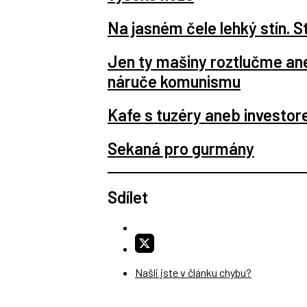
Na jasném čele lehký stín. St
Jen ty mašiny roztlučme aneb
náruče komunismu
Kafe s tuzéry aneb investo
Sekaná pro gurmány
Sdílet
Našli jste v článku chybu?