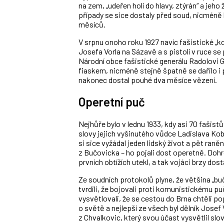
na zem, „udeřen holí do hlavy, ztýrán“ a jeh
případy se sice dostaly před soud, nicméně hl
měsíců.
V srpnu onoho roku 1927 navíc fašistické „k
Josefa Vorla na Sázavě a s pistolí v ruce s
Národní obce fašistické generálu Radolovi 
fiaskem, nicméně stejně špatně se dařilo i po
nakonec dostal pouhé dva měsíce vězení.
Operetní puč
Nejhůře bylo v lednu 1933, kdy asi 70 fašist
slovy jejich vyšinutého vůdce Ladislava Kob
si sice vyžádal jeden lidský život a pět raně
z Bučovicka – ho pojali dost operetně. Dohr
prvních obtížích utekl, a tak vojáci brzy dos
Ze soudních protokolů plyne, že většina „bu
tvrdili, že bojovali proti komunistickému puči
vysvětlovali, že se cestou do Brna chtěli po
o světě a nejlepší ze všech byl dělník Josef
z Chvalkovic, který svou účast vysvětlil slov