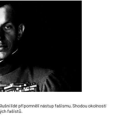
 Slušní lidé připomněli nástup fašismu. Shodou okolností
ých fašistů.