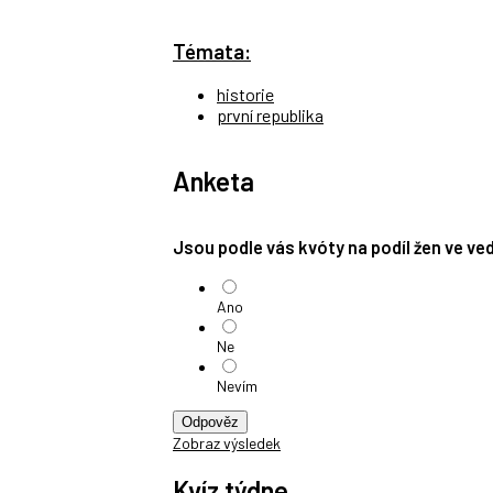
Témata:
historie
první republika
Anketa
Jsou podle vás kvóty na podíl žen ve v
Ano
Ne
Nevím
Odpověz
Zobraz výsledek
Kvíz týdne