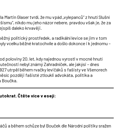
a Martin Glaser tvrdí, že mu vpád „vylepanců“ z hnutí Slušní
ašismu“, nikdo mu jeho názor nebere, pravdou však je, že za
ejspíš daleko krvavěji.
běžný politický prostředek, a radikální levice se jim v tom
byly vcelku běžné kratochvíle a došlo dokonce i k jednomu –
d poloviny 20. let, kdy najednou vyrostl v mocné hnutí
skutečnosti nebyl známý Zahradníček, ale jakýsi – dnes
1927 utrpěl během rvačky levičáků s fašisty ve Všenorech
ěsíc později fašisté ztloukli advokáta, politika a
a Boučka.
utokrat. Čtěte více v eseji:
váčů a během schůze byl Bouček dle Národní politiky sražen