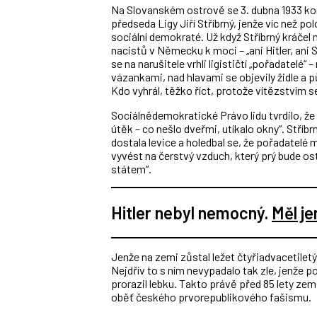
Na Slovanském ostrově se 3. dubna 1933 kon
předseda Ligy Jiří Stříbrný, jenže víc než p
sociální demokraté. Už když Stříbrný kráčel
nacistů v Německu k moci – „ani Hitler, ani S
se na narušitele vrhli ligističtí „pořadatelé“
vázankami, nad hlavami se objevily židle a p
Kdo vyhrál, těžko říct, protože vítězstvím s
Sociálnědemokratické Právo lidu tvrdilo, že „š
útěk – co nešlo dveřmi, utíkalo okny“. Stříb
dostala levice a holedbal se, že pořadatelé
vyvést na čerstvý vzduch, který prý bude o
státem“.
Hitler nebyl nemocný.
Měl je
Jenže na zemi zůstal ležet čtyřiadvacetilet
Nejdřív to s ním nevypadalo tak zle, jenže po
prorazil lebku. Takto právě před 85 lety zem
oběť českého prvorepublikového fašismu.