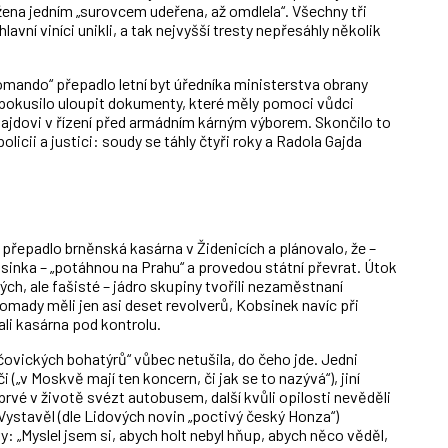
o žena jedním „surovcem udeřena, až omdlela“. Všechny tři
avní viníci unikli, a tak nejvyšší tresty nepřesáhly několik
omando“ přepadlo letní byt úředníka ministerstva obrany
e pokusilo uloupit dokumenty, které měly pomoci vůdci
Gajdovi v řízení před armádním kárným výborem. Skončilo to
licii a justici: soudy se táhly čtyři roky a Radola Gajda
ů přepadlo brněnská kasárna v Židenicích a plánovalo, že –
sinka – „potáhnou na Prahu“ a provedou státní převrat. Útok
ných, ale fašisté – jádro skupiny tvořili nezaměstnaní
omady měli jen asi deset revolverů, Kobsinek navíc při
tali kasárna pod kontrolu.
čovických bohatýrů“ vůbec netušila, do čeho jde. Jedni
 („v Moskvě mají ten koncern, či jak se to nazývá“), jiní
prvé v životě svézt autobusem, další kvůli opilosti nevěděli
 Vystavěl (dle Lidových novin „poctivý český Honza“)
y: „Myslel jsem si, abych holt nebyl hňup, abych něco věděl,