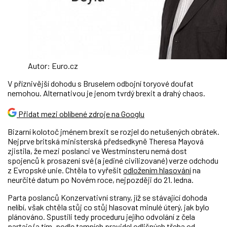
Autor: Euro.cz
V příznivější dohodu s Bruselem odbojní toryové doufat
nemohou. Alternativou je jenom tvrdý brexit a drahý chaos.
Přidat mezi oblíbené zdroje na Googlu
Bizarní kolotoč jménem brexit se rozjel do netušených obrátek.
Nejprve britská ministerská předsedkyně Theresa Mayová
zjistila, že mezi poslanci ve Westminsteru nemá dost
spojenců k prosazení své (a jediné civilizované) verze odchodu
z Evropské unie. Chtěla to vyřešit
odložením hlasování
na
neurčité datum po Novém roce, nejpozději do 21. ledna.
Parta poslanců Konzervativní strany, jíž se stávající dohoda
nelíbí, však chtěla stůj co stůj hlasovat minulé úterý, jak bylo
plánováno. Spustili tedy proceduru jejího odvolání z čela
partaje (a tím, podle tamních pravidel odlišných třeba od