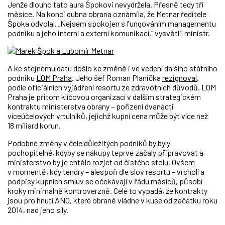
Jenže dlouho tato aura Špokovi nevydržela. Přesně tedy tři
měsíce. Na konci dubna obrana oznámila, že Metnar ředitele
Špoka odvolal. „Nejsem spokojen s fungováním managementu
podniku a jeho interní a externí komunikací,“ vysvětlil ministr.
A ke stejnému datu došlo ke změně i ve vedení dalšího státního
podniku
LOM Praha
. Jeho šéf Roman Planička
rezignoval
,
podle oficiálních vyjádření resortu ze zdravotních důvodů. LOM
Praha je přitom klíčovou organizací v dalším strategickém
kontraktu ministerstva obrany – pořízení dvanácti
víceúčelových vrtulníků, jejichž kupní cena může být více než
18 miliard korun.
Podobné změny v čele důležitých podniků by byly
pochopitelné, kdyby se nákupy teprve začaly připravovat a
ministerstvo by je chtělo rozjet od čistého stolu. Ovšem
v momentě, kdy tendry – alespoň dle slov resortu – vrcholí a
podpisy kupních smluv se očekávají v řádu měsíců, působí
kroky minimálně kontroverzně. Celé to vypadá, že kontrakty
jsou pro hnutí ANO, které obraně vládne v kuse od začátku roku
2014, nad jeho síly.