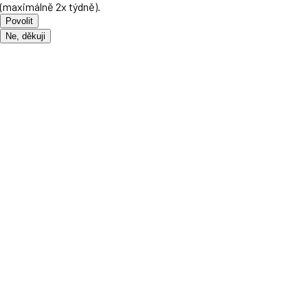
(maximálně 2x týdně).
Povolit
Ne, děkuji