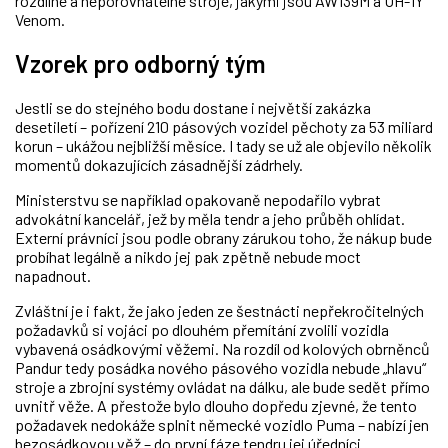
rozdílné a neporovnatelné stroje, jakými jsou AW139M a UH-1Y
Venom.
Vzorek pro odborný tým
Jestli se do stejného bodu dostane i největší zakázka
desetiletí – pořízení 210 pásových vozidel pěchoty za 53 miliard
korun – ukážou nejbližší měsíce. I tady se už ale objevilo několik
momentů dokazujících zásadnější zádrhely.
Ministerstvu se například opakovaně nepodařilo vybrat
advokátní kancelář, jež by měla tendr a jeho průběh ohlídat.
Externí právníci jsou podle obrany zárukou toho, že nákup bude
probíhat legálně a nikdo jej pak zpětně nebude moct
napadnout.
Zvláštní je i fakt, že jako jeden ze šestnácti nepřekročitelných
požadavků si vojáci po dlouhém přemítání zvolili vozidla
vybavená osádkovými věžemi. Na rozdíl od kolových obrněnců
Pandur tedy posádka nového pásového vozidla nebude „hlavu“
stroje a zbrojní systémy ovládat na dálku, ale bude sedět přímo
uvnitř věže. A přestože bylo dlouho dopředu zjevné, že tento
požadavek nedokáže splnit německé vozidlo Puma – nabízí jen
bezosádkovou věž – do první fáze tendru jej úředníci