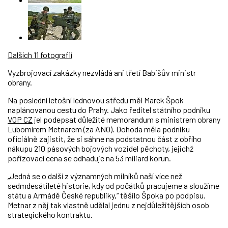
Dalších 11 fotografií
Vyzbrojovací zakázky nezvládá ani třetí Babišův ministr
obrany.
Na poslední letošní lednovou středu měl Marek Špok
naplánovanou cestu do Prahy. Jako ředitel státního podniku
VOP CZ
jel podepsat důležité memorandum s ministrem obrany
Lubomírem Metnarem (za ANO). Dohoda měla podniku
oficiálně zajistit, že si sáhne na podstatnou část z obřího
nákupu 210 pásových bojových vozidel pěchoty, jejichž
pořizovací cena se odhaduje na 53 miliard korun.
„Jedná se o další z významných milníků naší více než
sedmdesátileté historie, kdy od počátků pracujeme a sloužíme
státu a Armádě České republiky,“ těšilo Špoka po podpisu.
Metnar z něj tak vlastně udělal jednu z nejdůležitějších osob
strategického kontraktu.