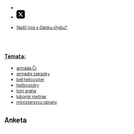
Našli jste v článku chybu?
Témata:
armáda Čr
armádní zakázky
bell helicopter
helikoptéry
lom praha
lubomír metnar
ministerstvo obrany
Anketa