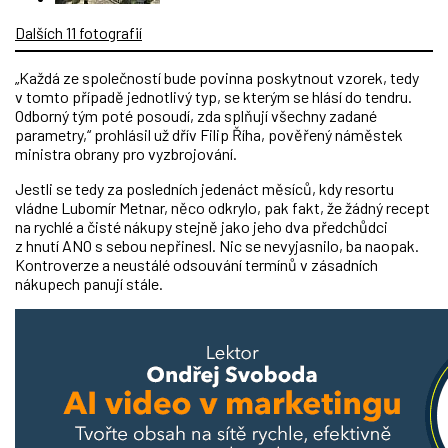
Dalších 11 fotografií
„Každá ze společností bude povinna poskytnout vzorek, tedy
v tomto případě jednotlivý typ, se kterým se hlásí do tendru.
Odborný tým poté posoudí, zda splňují všechny zadané
parametry,“ prohlásil už dřív Filip Říha, pověřený náměstek
ministra obrany pro vyzbrojování.
Jestli se tedy za posledních jedenáct měsíců, kdy resortu
vládne Lubomír Metnar, něco odkrylo, pak fakt, že žádný recept
na rychlé a čisté nákupy stejně jako jeho dva předchůdci
z hnutí ANO s sebou nepřinesl. Nic se nevyjasnilo, ba naopak.
Kontroverze a neustálé odsouvání termínů v zásadních
nákupech panují stále.