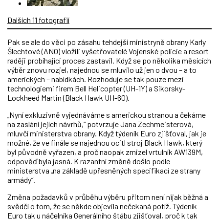
Dalších 11 fotografií
Pak se ale do věci po zásahu tehdejší ministryně obrany Karly
Šlechtové (ANO) vložili vyšetřovatelé Vojenské policie a resort
raději probíhající proces zastavil. Když se po několika měsících
výběr znovu rozjel, najednou se mluvilo už jen o dvou – a to
amerických – nabídkách. Rozhoduje se tak pouze mezi
technologiemi firem Bell Helicopter (UH-1Y) a Sikorsky-
Lockheed Martin (Black Hawk UH-60).
„Nyní exkluzivně vyjednáváme s americkou stranou a čekáme
na zaslání jejích návrhů,“ potvrzuje Jana Zechmeisterová,
mluvčí ministerstva obrany. Když týdeník Euro zjišťoval, jak je
možné, že ve finále se najednou ocitl stroj Black Hawk, který
byl původně vyřazen, a proč naopak zmizel vrtulník AW139M,
odpověď byla jasná. K razantní změně došlo podle
ministerstva „na základě upřesněných specifikací ze strany
armády“.
Změna požadavků v průběhu výběru přitom není nijak běžná a
svědčí o tom, že se někde objevila nečekaná potíž. Týdeník
Euro tak u náčelníka Generálního štábu zjišťoval, proč k tak