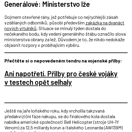
Generálové: Ministerstvo lže
Dojmem otevřené rány, jež potřebuje co nejrychlejší zásah
vzdělaných odborníků, působí především
zakázka na dvanáct
nových vrtulníků
. Situace se minulý týden dostala do
nečekaného bodu, kdy vedení generálního štábu označilo slova
ministerstva obrany za lež. Důvodem je to, že nikdo nedokáže
objasnit rozpory v probíhajícím výběru.
Přečtěte si o nepovedeném tendru na vojenské přilby:
Ani napotřetí. Přilby pro české vojáky
v testech opět selhaly
Ještě na jaře loňského roku, kdy vrcholila takzvaná
předakviziční fáze nákupu, se do finálového kola dostala
nabídka americké společnosti Bell Helicopter (stroje UH-1Y
Venom) za 12,5 miliardy korun a italského Leonarda (AW139M)