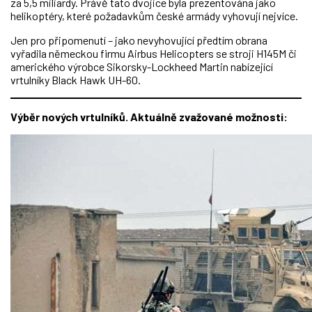
za 5,5 miliardy. Právě tato dvojice byla prezentována jako
helikoptéry, které požadavkům české armády vyhovují nejvíce.
Jen pro připomenutí – jako nevyhovující předtím obrana
vyřadila německou firmu Airbus Helicopters se stroji H145M či
amerického výrobce Sikorsky-Lockheed Martin nabízející
vrtulníky Black Hawk UH-60.
Výběr nových vrtulníků. Aktuálně zvažované možnosti: