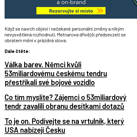
Když se navrch objeví i nečekané personální změny a nikým
nevysvětlená rozhodnutí, Metnarova dřívější předsevzetí se
obratem mění v prázdná slova.
Dále čtěte:
Válka barev. Němci kvůli
53miliardovému českému tendru
přestříkali své bojové vozidlo
Co tím myslíte? Zájemci o 53miliardový
tendr zavalili obranu desítkami dotazů
To je on. Podívejte se na vrtulník, který
USA nabízejí Česku