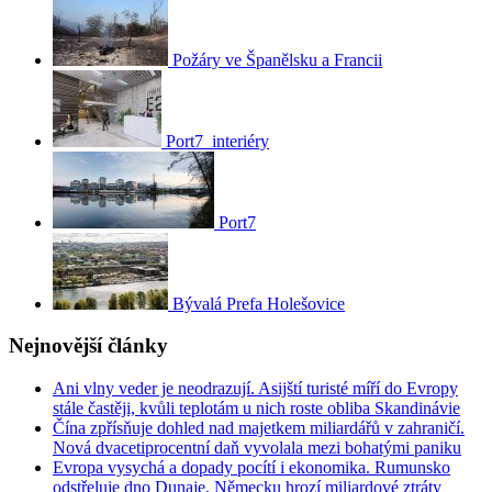
Požáry ve Španělsku a Francii
Port7_interiéry
Port7
Bývalá Prefa Holešovice
Nejnovější články
Ani vlny veder je neodrazují. Asijští turisté míří do Evropy
stále častěji, kvůli teplotám u nich roste obliba Skandinávie
Čína zpřísňuje dohled nad majetkem miliardářů v zahraničí.
Nová dvacetiprocentní daň vyvolala mezi bohatými paniku
Evropa vysychá a dopady pocítí i ekonomika. Rumunsko
odstřeluje dno Dunaje, Německu hrozí miliardové ztráty