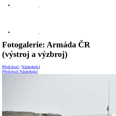
Fotogalerie: Armáda ČR
(výstroj a výzbroj)
Předchozí
/
Následující
Předchozí
Následující