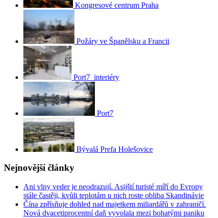
Kongresové centrum Praha
Požáry ve Španělsku a Francii
Port7_interiéry
Port7
Bývalá Prefa Holešovice
Nejnovější články
Ani vlny veder je neodrazují. Asijští turisté míří do Evropy
stále častěji, kvůli teplotám u nich roste obliba Skandinávie
Čína zpřísňuje dohled nad majetkem miliardářů v zahraničí.
Nová dvacetiprocentní daň vyvolala mezi bohatými paniku