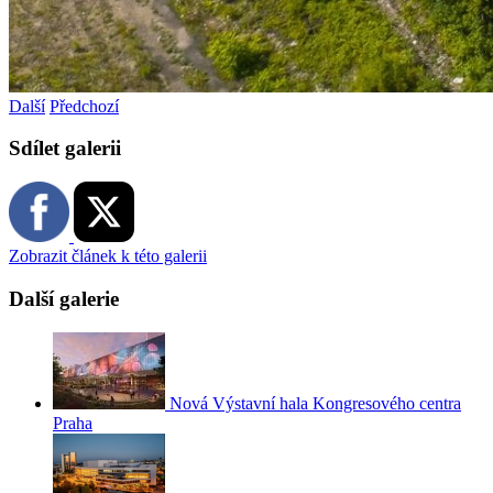
Další
Předchozí
Sdílet galerii
Zobrazit článek k této galerii
Další galerie
Nová Výstavní hala Kongresového centra
Praha