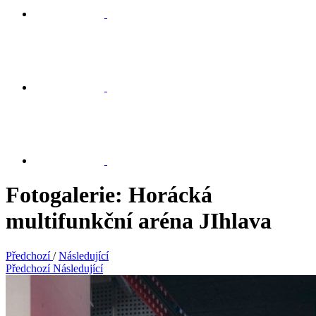
Fotogalerie: Horácká
multifunkční aréna JIhlava
Předchozí
/
Následující
Předchozí
Následující