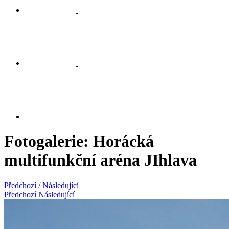
Fotogalerie: Horácká
multifunkční aréna JIhlava
Předchozí
/
Následující
Předchozí
Následující