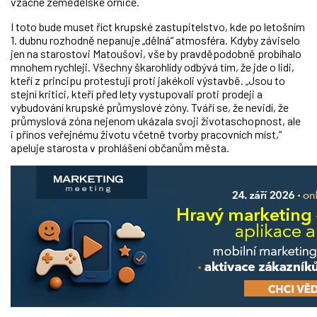
vzácné zemědělské ornice.
I toto bude muset říct krupské zastupitelstvo, kde po letošním
1. dubnu rozhodně nepanuje „dělná“ atmosféra. Kdyby záviselo
jen na starostovi Matoušovi, vše by pravděpodobně probíhalo
mnohem rychleji. Všechny škarohlídy odbývá tím, že jde o lidi,
kteří z principu protestují proti jakékoli výstavbě. „Jsou to
stejní kritici, kteří před lety vystupovali proti prodeji a
vybudování krupské průmyslové zóny. Tváří se, že nevidí, že
průmyslová zóna nejenom ukázala svoji životaschopnost, ale
i přínos veřejnému životu včetně tvorby pracovních míst,“
apeluje starosta v prohlášení občanům města.