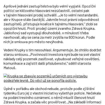
Aprílové jednání zastupitelstva bylo velmi vypjaté. Opoziční
politici se klíčového hlasování nezúčastnili, ostatní pak
v tajném hlasování prodej schválili. „Je to velmi nestandardní,
ale v Krupce stále častější. Jakmile hrozí právní odpovědnost
zastupitelů, přistupuje koalice k tajnému hlasování,“ zlobí se
opoziční hnutí. Proti prodeji území zvaného Zdravá Krupka.
Jabloňový sad vystupují dlouhodobě, v minulosti třeba
navrhovali, aby se cena za metr zvýšila na 600 korun. Podle
nich je smlouva pro město nevýhodná.
Vedení Krupky s tím nesouhlasí. Argumentuje, že chtělo dodržet
starou smlouvu. „Povinností investora nyní bude na své vlastní
náklady celý pozemek zasíťovat, vybudovat veřejné osvětlení,
komunikace a zajistit další příslušenství,“ sdělil starosta
Matouš.
Úplně v pořádku ale obchod nebude, protože podle zjištění
týdeníku Euro jej z vlastní iniciativy vyšetřuje policie. Nečekala
na podání trestního oznámení, o němž mluvili členové hnutí
Zdravá Krupka, a začala věc prověřovat. „Na základě informací