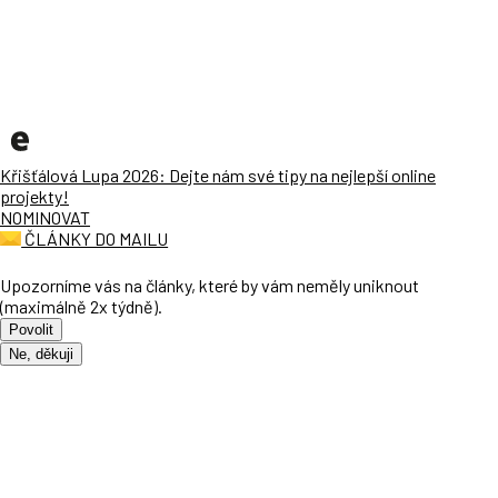
Křišťálová Lupa 2026: Dejte nám své tipy na nejlepší online
projekty!
NOMINOVAT
ČLÁNKY DO MAILU
Upozorníme vás na články, které by vám neměly uniknout
(maximálně 2x týdně).
Povolit
Ne, děkuji