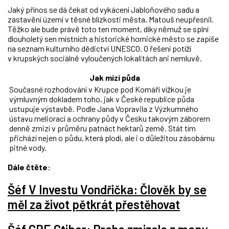
Jaký přínos se dá čekat od vykácení Jabloňového sadu a
zastavění území v těsné blízkosti města, Matouš neupřesnil.
Těžko ale bude právě toto ten moment, díky němuž se splní
dlouholetý sen místních a historické hornické město se zapíše
na seznam kulturního dědictví UNESCO. O řešení potíží
v krupských sociálně vyloučených lokalitách ani nemluvě.
Jak mizí půda
Současné rozhodování v Krupce pod Komáří vížkou je
výmluvným dokladem toho, jak v České republice půda
ustupuje výstavbě. Podle Jana Vopravila z Výzkumného
ústavu meliorací a ochrany půdy v Česku takovým záborem
denně zmizí v průměru patnáct hektarů země. Stát tím
přichází nejen o půdu, která plodí, ale i o důležitou zásobárnu
pitné vody.
Dále čtěte:
Šéf V Investu Vondřička: Člověk by se
měl za život pětkrát přestěhovat