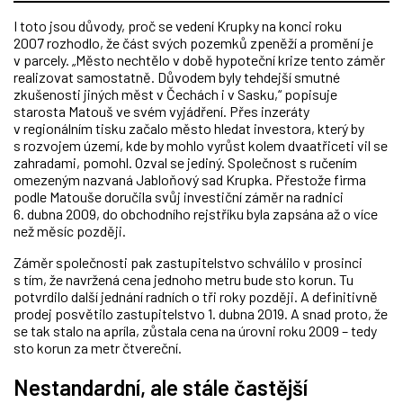
I toto jsou důvody, proč se vedení Krupky na konci roku
2007 rozhodlo, že část svých pozemků zpeněží a promění je
v parcely. „Město nechtělo v době hypoteční krize tento záměr
realizovat samostatně. Důvodem byly tehdejší smutné
zkušenosti jiných měst v Čechách i v Sasku,“ popisuje
starosta Matouš ve svém vyjádření. Přes inzeráty
v regionálním tisku začalo město hledat investora, který by
s rozvojem území, kde by mohlo vyrůst kolem dvaatřiceti vil se
zahradami, pomohl. Ozval se jediný. Společnost s ručením
omezeným nazvaná Jabloňový sad Krupka. Přestože firma
podle Matouše doručila svůj investiční záměr na radnici
6. dubna 2009, do obchodního rejstříku byla zapsána až o více
než měsíc později.
Záměr společnosti pak zastupitelstvo schválilo v prosinci
s tím, že navržená cena jednoho metru bude sto korun. Tu
potvrdilo další jednání radních o tři roky později. A definitivně
prodej posvětilo zastupitelstvo 1. dubna 2019. A snad proto, že
se tak stalo na apríla, zůstala cena na úrovni roku 2009 – tedy
sto korun za metr čtvereční.
Nestandardní, ale stále častější