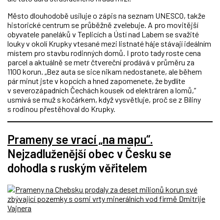
Město dlouhodobě usiluje o zápis na seznam UNESCO, takže
historické centrum se průběžně zvelebuje. A pro movitější
obyvatele paneláků v Teplicích a Ústí nad Labem se svažité
louky v okolí Krupky vtesané mezi listnaté háje stávají ideálním
místem pro stavbu rodinných domů. I proto tady roste cena
parcel a aktuálně se metr čtvereční prodává v průměru za
1100 korun. „Bez auta se sice nikam nedostanete, ale během
pár minut jste v kopcích a hned zapomenete, že bydlíte
v severozápadních Čechách kousek od elektráren a lomů,“
usmívá se muž s kočárkem, když vysvětluje, proč se z Bíliny
s rodinou přestěhoval do Krupky.
Prameny se vrací „na mapu“.
Nejzadluženější obec v Česku se
dohodla s ruským věřitelem