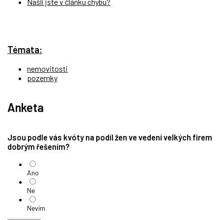
Našli jste v článku chybu?
Témata:
nemovitosti
pozemky
Anketa
Jsou podle vás kvóty na podíl žen ve vedení velkých firem
dobrým řešením?
Ano
Ne
Nevím