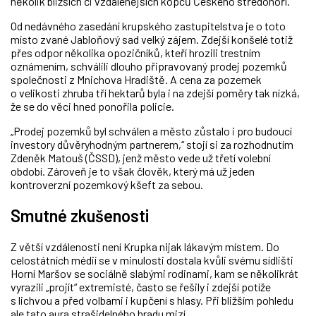
několik bližších či vzdálenějších kopců Českého středohoří.
Od nedávného zasedání krupského zastupitelstva je o toto
místo zvané Jabloňový sad velký zájem. Zdejší konšelé totiž
přes odpor několika opozičníků, kteří hrozili trestním
oznámením, schválili dlouho připravovaný prodej pozemků
společnosti z Mnichova Hradiště. A cena za pozemek
o velikosti zhruba tří hektarů byla i na zdejší poměry tak nízká,
že se do věci hned ponořila policie.
„Prodej pozemků byl schválen a město zůstalo i pro budoucí
investory důvěryhodným partnerem,“ stojí si za rozhodnutím
Zdeněk Matouš (ČSSD), jenž město vede už třetí volební
období. Zároveň je to však člověk, který má už jeden
kontroverzní pozemkový kšeft za sebou.
Smutné zkušenosti
Z větší vzdálenosti není Krupka nijak lákavým místem. Do
celostátních médií se v minulosti dostala kvůli svému sídlišti
Horní Maršov se sociálně slabými rodinami, kam se několikrát
vyrazili „projít“ extremisté, často se řešily i zdejší potíže
s lichvou a před volbami i kupčení s hlasy. Při bližším pohledu
ale tato aura strašidelného hradu mizí.