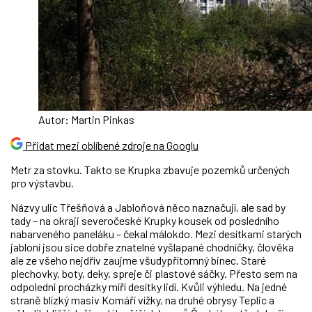
Autor: Martin Pinkas
Přidat mezi oblíbené zdroje na Googlu
Metr za stovku. Takto se Krupka zbavuje pozemků určených
pro výstavbu.
Názvy ulic Třešňová a Jabloňová něco naznačují, ale sad by
tady – na okraji severočeské Krupky kousek od posledního
nabarveného paneláku – čekal málokdo. Mezi desítkami starých
jabloní jsou sice dobře znatelné vyšlapané chodníčky, člověka
ale ze všeho nejdřív zaujme všudypřítomný binec. Staré
plechovky, boty, deky, spreje či plastové sáčky. Přesto sem na
odpolední procházky míří desítky lidí. Kvůli výhledu. Na jedné
straně blízký masiv Komáří vížky, na druhé obrysy Teplic a