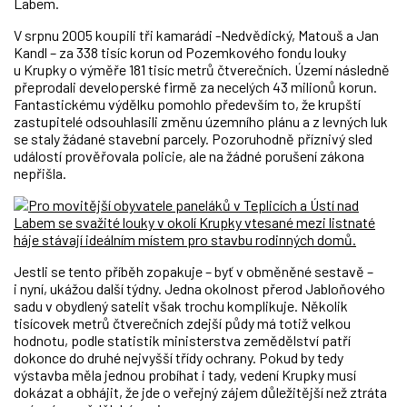
Labem.
V srpnu 2005 koupili tři kamarádi -Nedvědický, Matouš a Jan
Kandl – za 338 tisíc korun od Pozemkového fondu louky
u Krupky o výměře 181 tisíc metrů čtverečních. Území následně
přeprodali developerské firmě za necelých 43 milionů korun.
Fantastickému výdělku pomohlo především to, že krupští
zastupitelé odsouhlasili změnu územního plánu a z levných luk
se staly žádané stavební parcely. Pozoruhodně příznivý sled
událostí prověřovala policie, ale na žádné porušení zákona
nepřišla.
Jestli se tento příběh zopakuje – byť v obměněné sestavě –
i nyní, ukážou další týdny. Jedna okolnost přerod Jabloňového
sadu v obydlený satelit však trochu komplikuje. Několik
tisícovek metrů čtverečních zdejší půdy má totiž velkou
hodnotu, podle statistik ministerstva zemědělství patří
dokonce do druhé nejvyšší třídy ochrany. Pokud by tedy
výstavba měla jednou probíhat i tady, vedení Krupky musí
dokázat a obhájit, že jde o veřejný zájem důležitější než ztráta