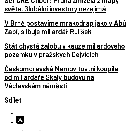
Šéf CRE Ctibor: Praha zmizela z mapy
světa. Globální investory nezajímá
V Brně postavíme mrakodrap jako v Abú
Zabí, slibuje miliardář Rulíšek
Stát chystá žalobu v kauze miliardového
pozemku v pražských Dejvicích
Českomoravská Nemovitostní koupila
od miliardáře Skaly budovu na
Václavském náměstí
Sdílet