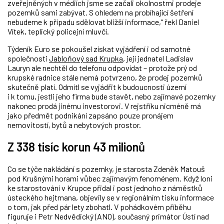
zveřejněných v médiích jsme se začali okolnostmi prodeje
pozemků sami zabývat. S ohledem na probíhající šetření
nebudeme k případu sdělovat bližší informace,“ řekl Daniel
Vítek, teplický policejní mluvčí.
Týdeník Euro se pokoušel získat vyjádření i od samotné
společnosti
Jabloňový sad Krupka
, její jednatel Ladislav
Lauryn ale nechtěl do telefonu odpovídat – protože prý od
krupské radnice stále nemá potvrzeno, že prodej pozemků
skutečně platí. Odmítl se vyjádřit k budoucnosti území
i k tomu, jestli jeho firma bude stavět, nebo zajímavé pozemky
nakonec prodá jinému investorovi. V rejstříku nicméně má
jako předmět podnikání zapsáno pouze pronájem
nemovitostí, bytů a nebytových prostor.
Z 338 tisíc korun 43 milionů
Co se týče nakládání s pozemky, je starosta Zdeněk Matouš
pod Krušnými horami vůbec zajímavým fenoménem. Když loni
ke starostování v Krupce přidal i post jednoho z náměstků
ústeckého hejtmana, objevily se v regionálním tisku informace
o tom, jak před pár lety zbohatl. V pohádkovém příběhu
figuruje i Petr Nedvědický (ANO), současný primátor Ústí nad