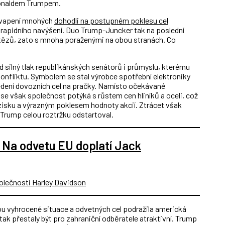
Donaldem Trumpem.
ekvapení mnohých
dohodli na postupném poklesu cel
 rapidního navýšení. Duo Trump-Juncker tak na poslední
 vítězů, zato s mnoha poraženými na obou stranách. Co
 silný tlak republikánských senátorů i průmyslu, kterému
nfliktu. Symbolem se stal výrobce spotřební elektroniky
edení dovozních cel na pračky. Namísto očekávané
se však společnost potýká s růstem cen hliníků a oceli, což
zisku a výrazným poklesem hodnoty akcií. Ztrácet však
 Trump celou roztržku odstartoval.
. Na odvetu EU doplatí Jack
nou vyhrocené situace a odvetných cel podražila americká
tak přestaly být pro zahraniční odběratele atraktivní. Trump