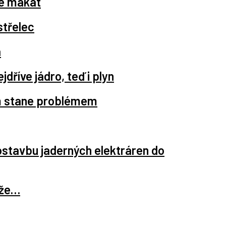
e makat
střelec
a
říve jádro, teď i plyn
ém stane problémem
stavbu jaderných elektráren do
eže…