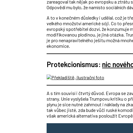
zareagoval tak nějak po evropsku a ztrátu
Odpovědí mu bylo, že namísto sociálních dáv
A to v konečném důsledky i udělal, což je t
velkého množství americké sóji. Co to přesn
evropský spotřebitel dozví, že konzumuje 
modifikovanou plodinou, je jiná otázka. Tr
je pro nenapravitelného ješitu možná mnohe
ekonomice.
Protekcionismus:
nic novéh
A s tím souvisí i čtvrtý důvod. Evropa se za
strany. Unie vyslyšela Trumpovu kritiku o p
plynu je sice nutné zahrnout i náklady na zk
tak vůbec jisté, zda bude vůči ruské komod
však americká alternativa posloužit Evropě