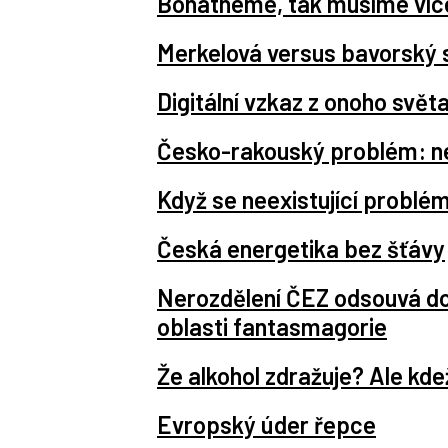
Bohatneme, tak musíme víc
Merkelová versus bavorský 
Digitální vzkaz z onoho svět
Česko-rakouský problém: nejd
Když se neexistující probl
Česká energetika bez šťávy
Nerozdělení ČEZ odsouvá do
oblasti fantasmagorie
Že alkohol zdražuje? Ale kd
Evropský úder řepce