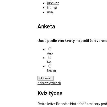
juncker
trump
usa
Anketa
Jsou podle vás kvóty na podíl žen ve v
Ano
Ne
Nevím
Odpověz
Zobraz výsledek
Kvíz týdne
Retro kvíz: Poznáte historické traktory po