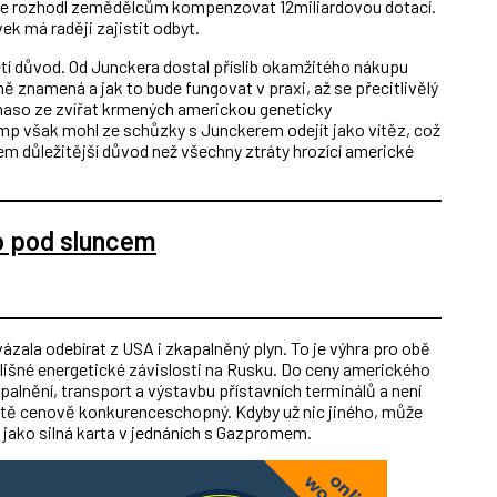
 se rozhodl zemědělcům kompenzovat 12miliardovou dotací.
ek má raději zajistit odbyt.
řetí důvod. Od Junckera dostal příslib okamžitého nákupu
ě znamená a jak to bude fungovat v praxi, až se přecitlivělý
maso ze zvířat krmených americkou geneticky
ump však mohl ze schůzky s Junckerem odejít jako vítěz, což
m důležitější důvod než všechny ztráty hrozící americké
o pod sluncem
vázala odebírat z USA i zkapalněný plyn. To je výhra pro obě
řílišné energetické závislosti na Rusku. Do ceny amerického
apalnění, transport a výstavbu přístavních terminálů a není
itě cenově konkurenceschopný. Kdyby už nic jiného, může
 jako silná karta v jednáních s Gazpromem.