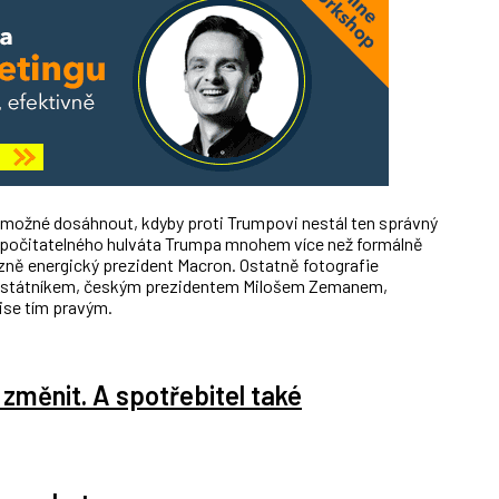
 možné dosáhnout, kdyby proti Trumpovi nestál ten správný
ypočitatelného hulváta Trumpa mnohem více než formálně
zně energický prezident Macron. Ostatně fotografie
ným státníkem, českým prezidentem Milošem Zemanem,
mise tím pravým.
změnit. A spotřebitel také