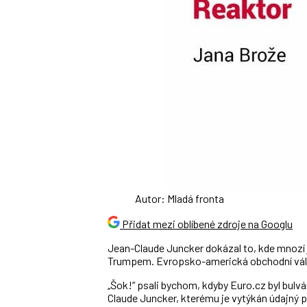
Autor: Mladá fronta
Přidat mezi oblíbené zdroje na Googlu
Jean-Claude Juncker dokázal to, kde mnozí 
Trumpem. Evropsko-americká obchodní válk
„Šok!“ psali bychom, kdyby Euro.cz byl bulv
Claude Juncker, kterému je vytýkán údajný p