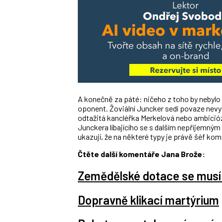
A konečně za páté: ničeho z toho by nebylo
oponent. Žoviální Juncker sedí povaze nev
odtažitá kancléřka Merkelová nebo ambició
Junckera líbajícího se s dalším nepříjem
ukazují, že na některé typy je právě šéf ko
Čtěte další komentáře Jana Brože:
Zemědělské dotace se musí 
Dopravně klikací martýrium