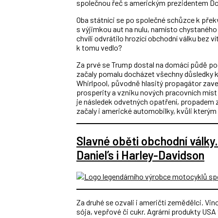
společnou řeč s americkým prezidentem 
Oba státníci se po společné schůzce k př
s výjimkou aut na nulu, namísto chystaného
chvíli odvrátilo hrozící obchodní válku bez
k tomu vedlo?
Za prvé se Trump dostal na domácí půdě pod
začaly pomalu docházet všechny důsledky ko
Whirlpool, původně hlasitý propagátor zav
prosperity a vzniku nových pracovních míst 
je následek odvetných opatření, propadem 
začaly i americké automobilky, kvůli kterým
Slavné oběti obchodní války
Daniel’s i Harley-Davidson
Za druhé se ozvali i američtí zemědělci. Vi
sója, vepřové či cukr. Agrární produkty USA 