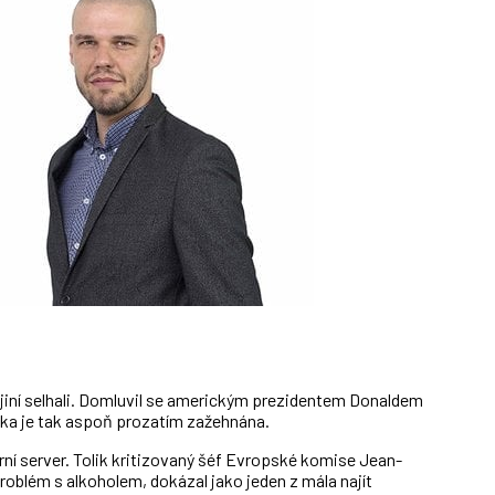
jiní selhali. Domluvil se americkým prezidentem Donaldem
a je tak aspoň prozatím zažehnána.
ární server. Tolik kritizovaný šéf Evropské komise Jean-
roblém s alkoholem, dokázal jako jeden z mála najít