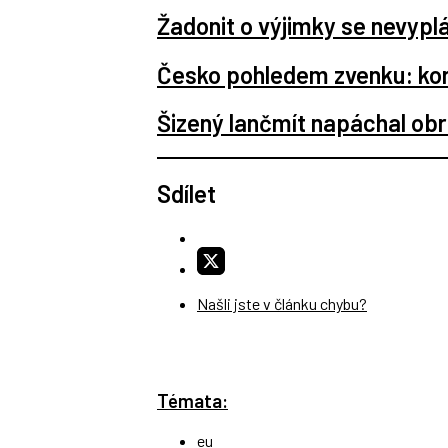
Žadonit o výjimky se nevypl
Česko pohledem zvenku: koru
Šizený lančmít napáchal obr
Sdílet
Našli jste v článku chybu?
Témata:
eu