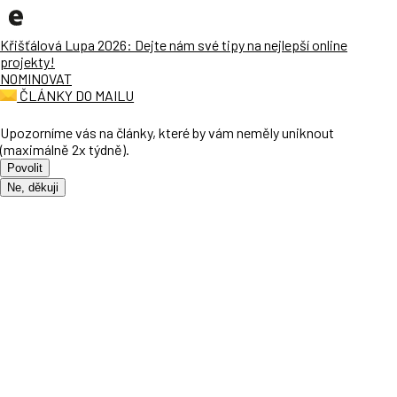
Křišťálová Lupa 2026: Dejte nám své tipy na nejlepší online
projekty!
NOMINOVAT
ČLÁNKY DO MAILU
Upozorníme vás na články, které by vám neměly uniknout
(maximálně 2x týdně).
Povolit
Ne, děkuji