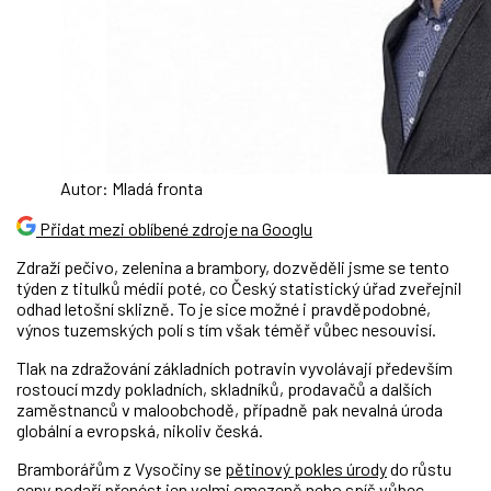
Autor: Mladá fronta
Přidat mezi oblíbené zdroje na Googlu
Zdraží pečivo, zelenina a brambory, dozvěděli jsme se tento
týden z titulků médií poté, co Český statistický úřad zveřejnil
odhad letošní sklizně. To je sice možné i pravděpodobné,
výnos tuzemských polí s tím však téměř vůbec nesouvisí.
Tlak na zdražování základních potravin vyvolávají především
rostoucí mzdy pokladních, skladníků, prodavačů a dalších
zaměstnanců v maloobchodě, případně pak nevalná úroda
globální a evropská, nikoliv česká.
Bramborářům z Vysočiny se
pětinový pokles úrody
do růstu
ceny podaří přenést jen velmi omezeně nebo spíš vůbec,