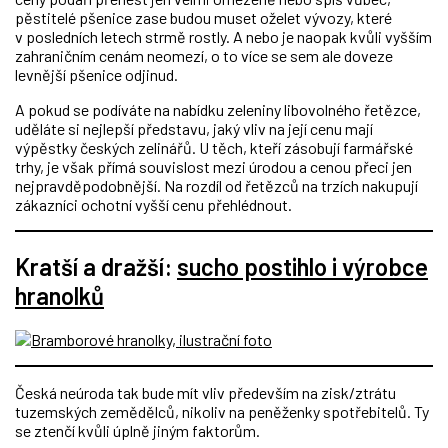
pěstitelé pšenice zase budou muset oželet vývozy, které
v posledních letech strmě rostly. A nebo je naopak kvůli vyšším
zahraničním cenám neomezí, o to více se sem ale doveze
levnější pšenice odjinud.
A pokud se podíváte na nabídku zeleniny libovolného řetězce,
uděláte si nejlepší představu, jaký vliv na její cenu mají
výpěstky českých zelinářů. U těch, kteří zásobují farmářské
trhy, je však přímá souvislost mezi úrodou a cenou přeci jen
nejpravděpodobnější. Na rozdíl od řetězců na trzích nakupují
zákazníci ochotní vyšší cenu přehlédnout.
Kratší a dražší:
sucho postihlo i výrobce
hranolků
Česká neúroda tak bude mít vliv především na zisk/ztrátu
tuzemských zemědělců, nikoliv na peněženky spotřebitelů. Ty
se ztenčí kvůli úplně jiným faktorům.