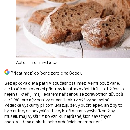
Autor: Profimedia.cz
Přidat mezi oblíbené zdroje na Googlu
Bezlepková dieta patří v současnosti mezi velmi používané,
ale také kontroverzní přístupy ke stravování. Drží ji totiž často
nejen ti, kteří ji mají lékařem nařízenou ze zdravotních důvodů,
ale i lidé, pro něž není vyloučení lepku z výživy nezbytné.
Vědecké výzkumy přitom ukazují, že vyloučit lepek, aniž by to
bylo nutné, se nevyplácí. Lidé, kteří se mu vyhýbají, aniž by
museli, mají vyšší riziko vzniku nejrůznějších závažných
chorob. Třeba diabetu nebo srdečních onemocnění.