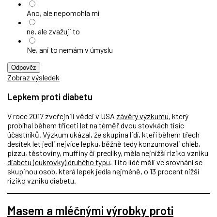
Ano, ale nepomohla mi
ne, ale zvažuji to
Ne, ani to nemám v úmyslu
Odpověz
Zobraz výsledek
Lepkem proti diabetu
V roce 2017 zveřejnili vědci v USA
závěry výzkumu
, který
probíhal během třiceti let na téměř dvou stovkách tisíc
účastníků. Výzkum ukázal, že skupina lidí, kteří během třech
desítek let jedli nejvíce lepku, běžně tedy konzumovali chléb,
pizzu, těstoviny, muffiny či preclíky, měla nejnižší riziko vzniku
diabetu (cukrovky) druhého typu
. Tito lidé měli ve srovnání se
skupinou osob, která lepek jedla nejméně, o 13 procent nižší
riziko vzniku diabetu.
Masem a mléčnými výrobky proti