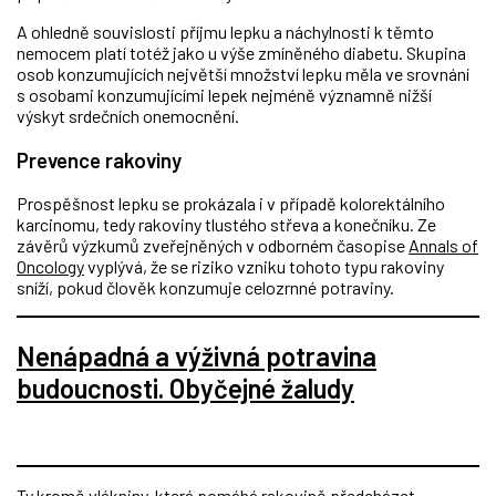
A ohledně souvislosti příjmu lepku a náchylnosti k těmto
nemocem platí totéž jako u výše zmíněného diabetu. Skupina
osob konzumujících největší množství lepku měla ve srovnání
s osobami konzumujícími lepek nejméně významně nižší
výskyt srdečních onemocnění.
Prevence rakoviny
Prospěšnost lepku se prokázala i v případě kolorektálního
karcinomu, tedy rakoviny tlustého střeva a konečníku. Ze
závěrů výzkumů zveřejněných v odborném časopise
Annals of
Oncology
vyplývá, že se riziko vzniku tohoto typu rakoviny
sníží, pokud člověk konzumuje celozrnné potraviny.
Nenápadná a výživná potravina
budoucnosti. Obyčejné žaludy
Ty kromě vlákniny, která pomáhá rakovině předcházet,