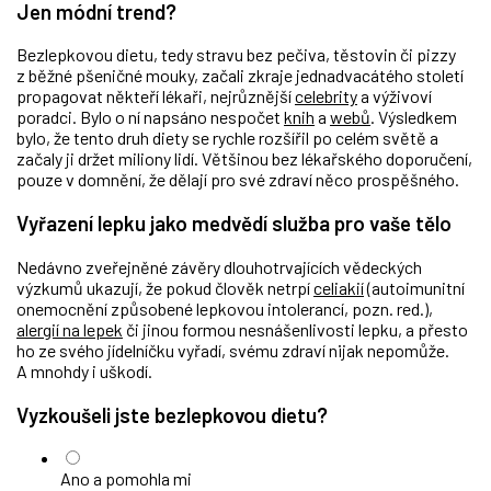
Jen módní trend?
Bezlepkovou dietu, tedy stravu bez pečiva, těstovin či pizzy
z běžné pšeničné mouky, začali zkraje jednadvacátého století
propagovat někteří lékaři, nejrůznější
celebrity
a výživoví
poradci. Bylo o ní napsáno nespočet
knih
a
webů
. Výsledkem
bylo, že tento druh diety se rychle rozšířil po celém světě a
začaly ji držet miliony lidí. Většinou bez lékařského doporučení,
pouze v domnění, že dělají pro své zdraví něco prospěšného.
Vyřazení lepku jako medvědí služba pro vaše tělo
Nedávno zveřejněné závěry dlouhotrvajících vědeckých
výzkumů ukazují, že pokud člověk netrpí
celiakií
(autoimunitní
onemocnění způsobené lepkovou intolerancí, pozn. red.),
alergií na lepek
či jinou formou nesnášenlivosti lepku, a přesto
ho ze svého jídelníčku vyřadí, svému zdraví nijak nepomůže.
A mnohdy i uškodí.
Vyzkoušeli jste bezlepkovou dietu?
Ano a pomohla mi