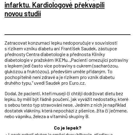
infarktu. Kardiologové překvapili
novou studií
Zatracovat konzumaci lepku nedoporučuje v souvislosti
s rizikem vzniku diabetu ani František Saudek, zástupce
přednosty Centra diabetologie a přednosta Kliniky
diabetologie v pražském IKEMu. „Pacienti omezující potraviny
s lepkem jedí často více potraviny s cukrem (sacharózou,
glukózou a fruktózou), především uměle přidaným. To
pochopitelně není zdravé a je rizikem pro vznik diabetu
druhého typu,“ uvedl Saudek pro Euro.cz.
Dodal, že pacienti, kteří musejí či chtějí dodržovat dietu bez
lepku, by měli být řádně poučeni, jak vyvážit nedostatky, které
s sebou tento typ stravování nese. Jedním z nich je například
dostatek vlákniny, která nepochází z pšenice, žita či ječmene,
nebo vápníku, železa a vitamínů skupiny B.
Co je lepek?
• Lepek neboli gluten je směsí dvou bílkovin, gliadinu a