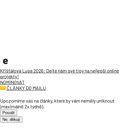
Křišťálová Lupa 2026: Dejte nám své tipy na nejlepší online
projekty!
NOMINOVAT
ČLÁNKY DO MAILU
Upozorníme vás na články, které by vám neměly uniknout
(maximálně 2x týdně).
Povolit
Ne, děkuji