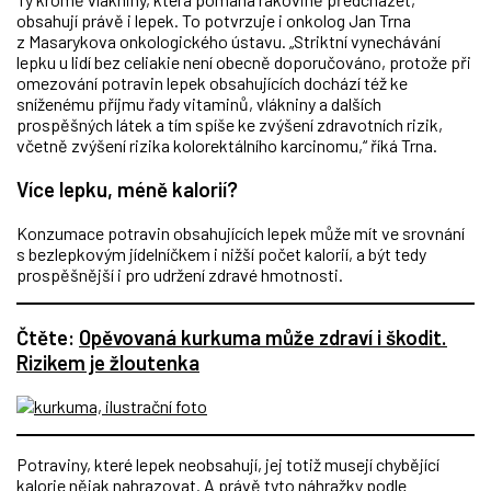
obsahují právě i lepek. To potvrzuje i onkolog Jan Trna
z Masarykova onkologického ústavu. „Striktní vynechávání
lepku u lidí bez celiakie není obecně doporučováno, protože při
omezování potravin lepek obsahujících dochází též ke
sníženému příjmu řady vitaminů, vlákniny a dalších
prospěšných látek a tím spíše ke zvýšení zdravotních rizik,
včetně zvýšení rizika kolorektálního karcinomu,“ říká Trna.
Více lepku, méně kalorií?
Konzumace potravin obsahujících lepek může mít ve srovnání
s bezlepkovým jídelníčkem i nižší počet kalorií, a být tedy
prospěšnější i pro udržení zdravé hmotnosti.
Čtěte:
Opěvovaná kurkuma může zdraví i škodit.
Rizikem je žloutenka
Potraviny, které lepek neobsahují, jej totiž musejí chybějící
kalorie nějak nahrazovat. A právě tyto náhražky podle