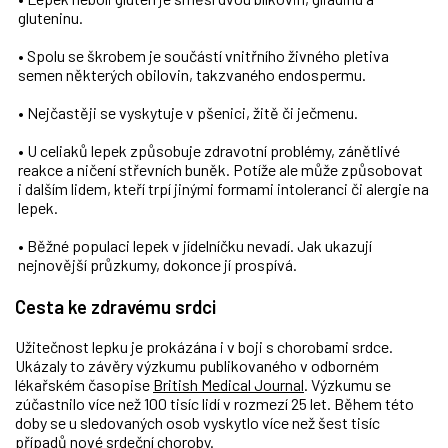
gluteninu.
• Spolu se škrobem je součástí vnitřního živného pletiva
semen některých obilovin, takzvaného endospermu.
• Nejčastěji se vyskytuje v pšenici, žitě či ječmenu.
• U celiaků lepek způsobuje zdravotní problémy, zánětlivé
reakce a ničení střevních buněk. Potíže ale může způsobovat
i dalším lidem, kteří trpí jinými formami intoleranci či alergie na
lepek.
• Běžné populaci lepek v jídelníčku nevadí. Jak ukazují
nejnovější průzkumy, dokonce jí prospívá.
Cesta ke zdravému srdci
Užitečnost lepku je prokázána i v boji s chorobami srdce.
Ukázaly to závěry výzkumu publikovaného v odborném
lékařském časopise
British Medical Journal
. Výzkumu se
zúčastnilo více než 100 tisíc lidí v rozmezí 25 let. Během této
doby se u sledovaných osob vyskytlo více než šest tisíc
případů nové srdeční choroby.