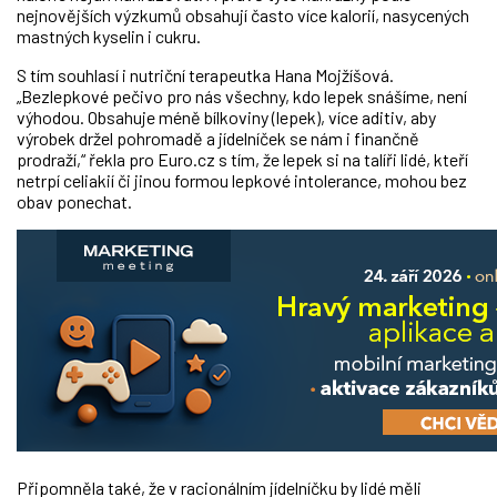
nejnovějších výzkumů obsahují často více kalorií, nasycených
mastných kyselin i cukru.
S tím souhlasí i nutriční terapeutka Hana Mojžíšová.
„Bezlepkové pečivo pro nás všechny, kdo lepek snášíme, není
výhodou. Obsahuje méně bílkoviny (lepek), více aditiv, aby
výrobek držel pohromadě a jídelníček se nám i finančně
prodraží,“ řekla pro Euro.cz s tím, že lepek si na talíři lidé, kteří
netrpí celiakií či jinou formou lepkové intolerance, mohou bez
obav ponechat.
Připomněla také, že v racionálním jídelníčku by lidé měli