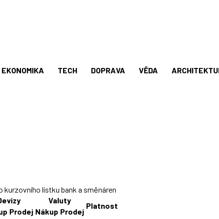
EKONOMIKA
TECH
DOPRAVA
VĚDA
ARCHITEKTU
o kurzovního lístku bank a směnáren
Devizy
Valuty
Platnost
up
Prodej
Nákup
Prodej