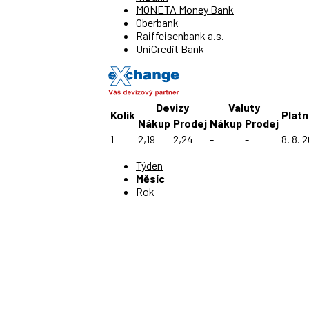
MONETA Money Bank
Oberbank
Raiffeisenbank a.s.
UniCredit Bank
Devizy
Valuty
Kolik
Plat
Nákup
Prodej
Nákup
Prodej
1
2,19
2,24
-
-
8. 8. 
Týden
Měsíc
Rok