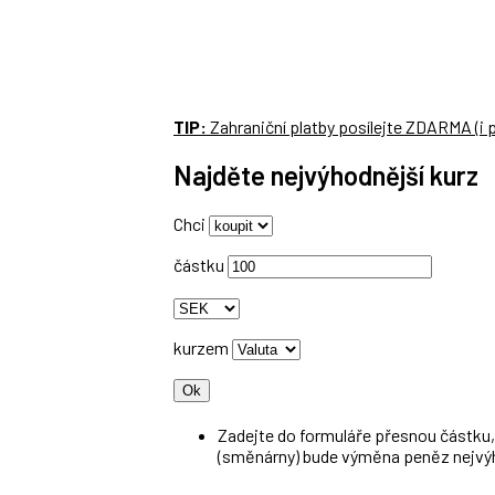
TIP:
Zahraniční platby
posílejte
ZDARMA
(i
Najděte nejvýhodnější kurz
Chci
částku
kurzem
Zadejte do formuláře přesnou částku, 
(směnárny) bude výměna peněz nejvý