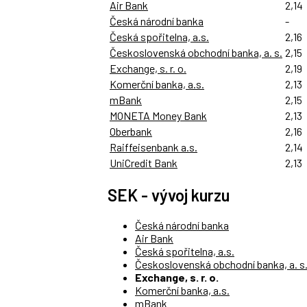
Air Bank
2,14
Česká národní banka
-
Česká spořitelna, a.s.
2,16
Československá obchodní banka, a. s.
2,15
Exchange, s. r. o.
2,19
Komerční banka, a.s.
2,13
mBank
2,15
MONETA Money Bank
2,13
Oberbank
2,16
Raiffeisenbank a.s.
2,14
UniCredit Bank
2,13
SEK - vývoj kurzu
Česká národní banka
Air Bank
Česká spořitelna, a.s.
Československá obchodní banka, a. s
Exchange, s. r. o.
Komerční banka, a.s.
mBank