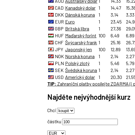
AUD
Australský dolar
1
14,33
15,2
CAD
Kanadský dolar
1
14,47
15,3
DKK
Dánská koruna
1
3,14
3,33
EUR
Euro
1
23,45
24,
GBP
Britská libra
1
27,36
29,0
HUF
Maďarský forint
100
6,49
6,89
CHF
Švýcarský frank
1
25,16
26,7
JPY
Japonský jen
100
12,89
13,6
NOK
Norská koruna
1
2,14
2,27
PLN
Polský zlotý
1
5,46
5,79
SEK
Švédská koruna
1
2,14
2,27
USD
Americký dolar
1
20,30
21,5
TIP:
Zahraniční platby
posílejte
ZDARMA
(i
Najděte nejvýhodnější kurz
Chci
částku