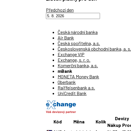
Předchozí den
Česká národní banka
Air Bank
Česká spořitelna, a.s.
Československá obchodní banka, a. s
Exchange VIP
Exchange, s. r. o.
Komerční banka, a.s.
mBank
MONETA Money Bank
Oberbank
Raiffeisenbank a.s.
UniCredit Bank
Devizy
Kód
Měna
Kolik
Nákup
Pro