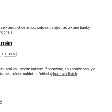
se kterou chcete obchodovat, a zjistíte, u které banky
hodnější.
d měn
stkami valutovým kurzem. Zobrazeny jsou pouze banky a
tatné stránce najdete přehledný
kurzovní lístek
.
y!