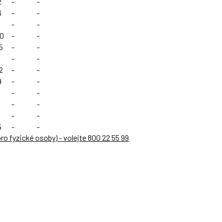
2
-
-
6
-
-
-
-
90
-
-
5
-
-
-
-
2
-
-
9
-
-
-
-
-
-
-
-
5
-
-
 pro fyzické osoby) -
volejte 800 22 55 99