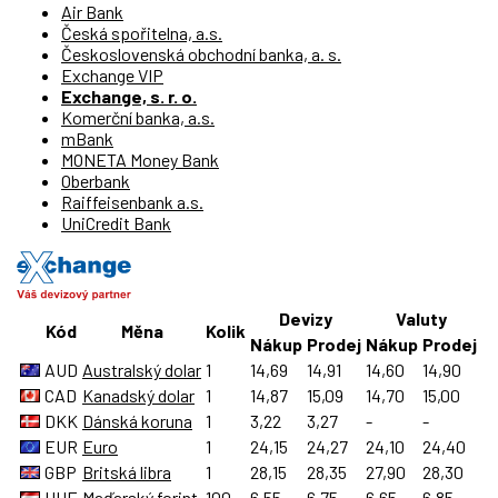
Air Bank
Česká spořitelna, a.s.
Československá obchodní banka, a. s.
Exchange VIP
Exchange, s. r. o.
Komerční banka, a.s.
mBank
MONETA Money Bank
Oberbank
Raiffeisenbank a.s.
UniCredit Bank
Devizy
Valuty
Kód
Měna
Kolik
Nákup
Prodej
Nákup
Prodej
AUD
Australský dolar
1
14,69
14,91
14,60
14,90
CAD
Kanadský dolar
1
14,87
15,09
14,70
15,00
DKK
Dánská koruna
1
3,22
3,27
-
-
EUR
Euro
1
24,15
24,27
24,10
24,40
GBP
Britská libra
1
28,15
28,35
27,90
28,30
HUF
Maďarský forint
100
6,55
6,75
6,65
6,85