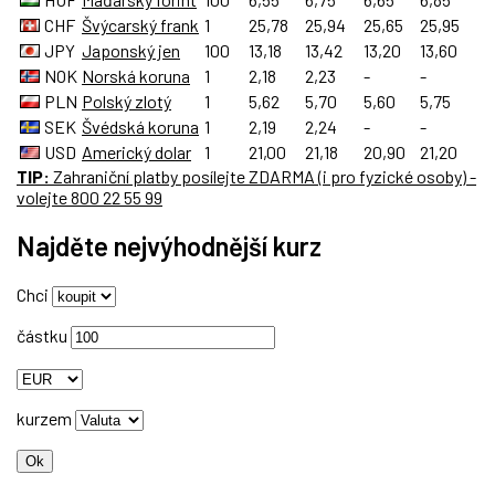
CHF
Švýcarský frank
1
25,78
25,94
25,65
25,95
JPY
Japonský jen
100
13,18
13,42
13,20
13,60
NOK
Norská koruna
1
2,18
2,23
-
-
PLN
Polský zlotý
1
5,62
5,70
5,60
5,75
SEK
Švédská koruna
1
2,19
2,24
-
-
USD
Americký dolar
1
21,00
21,18
20,90
21,20
TIP:
Zahraniční platby
posílejte
ZDARMA
(i pro fyzické osoby) -
volejte 800 22 55 99
Najděte nejvýhodnější kurz
Chci
částku
kurzem