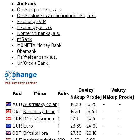
Air Bank
Česká spořitelna, a.s.
Československá obchodní banka, a. s.
Exchange VIP
Exchange, s. r. o.
Komerční banka, a.s.
mBank
MONETA Money Bank
Oberbank
Raiffeisenbank a.s.
UniCredit Bank
Devizy
Valuty
Kód
Měna
Kolik
Nákup
Prodej
Nákup
Prodej
AUD
Australský dolar
1
14,28
15,25
-
-
CAD
Kanadský dolar
1
14,41
15,40
-
-
DKK
Dánská koruna
1
3,13
3,34
-
-
EUR
Euro
1
23,39
24,99
-
-
GBP
Britská libra
1
27,30
29,16
-
-
HUF
Maďarský forint
100
6,46
6,90
-
-