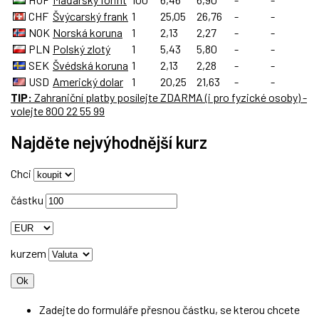
CHF
Švýcarský frank
1
25,05
26,76
-
-
NOK
Norská koruna
1
2,13
2,27
-
-
PLN
Polský zlotý
1
5,43
5,80
-
-
SEK
Švédská koruna
1
2,13
2,28
-
-
USD
Americký dolar
1
20,25
21,63
-
-
TIP:
Zahraniční platby
posílejte
ZDARMA
(i pro fyzické osoby) -
volejte 800 22 55 99
Najděte nejvýhodnější kurz
Chci
částku
kurzem
Zadejte do formuláře přesnou částku, se kterou chcete