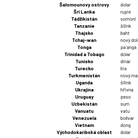
Šalomounovy ostrovy
dolar
Šrí Lanka
rupie
Tádžikistán
somoni
Tanzanie
šilink
Thajsko
baht
Tchaj-wan
nový dol
Tonga
pa`anga
Trinidad a Tobago
dolar
Tunisko
dinár
Turecko
lira
Turkmenistán
nový ma
Uganda
šilink
Ukrajina
hřivna
Uruguay
peso
Uzbekistán
sum
Vanuatu
vatu
Venezuela
bolívar
Vietnam
dong
Východokaribská oblast
dolar