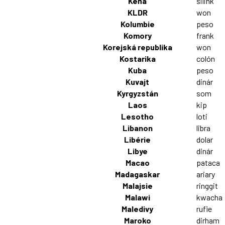
Keňa
šilink
KLDR
won
Kolumbie
peso
Komory
frank
Korejská republika
won
Kostarika
colón
Kuba
peso
Kuvajt
dinár
Kyrgyzstán
som
Laos
kip
Lesotho
loti
Libanon
libra
Libérie
dolar
Libye
dinár
Macao
pataca
Madagaskar
ariary
Malajsie
ringgit
Malawi
kwacha
Maledivy
rufie
Maroko
dirham