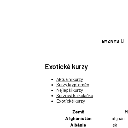
BYZNYS
Exotické kurzy
Aktuální kurzy
Kurzy kryptoměn
Nejlepší kurzy
Kurzová kalkulačka
Exotické kurzy
Země
M
Afghánistán
afghání
Albánie
lek