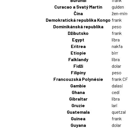
Burundi
frank
Curacao a Svatý Martin
gulden
Čína
žen-min
Demokratická republika Kongo
frank
Dominikánská republika
peso
Džibutsko
frank
Egypt
libra
Eritrea
nakfa
Etiopie
birr
Falklandy
libra
Fidži
dolar
Filipíny
peso
Francouzská Polynésie
frank C
Gambie
dalasi
Ghana
cedi
Gibraltar
libra
Gruzie
lari
Guatemala
quetzal
Guinea
frank
Guyana
dolar