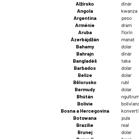
Alžírsko
dinár
Angola
kwanza
Argentina
peso
Arménie
dram
Aruba
florin
Ázerbájdžán
manat
Bahamy
dolar
Bahrajn
dinár
Bangladéš
taka
Barbados
dolar
Belize
dolar
Bělorusko
rubl
Bermudy
dolar
Bhútán
ngultru
Bolívie
bolivian
Bosna a Hercegovina
konverti
Botswana
pula
Brazílie
real
Brunej
dolar