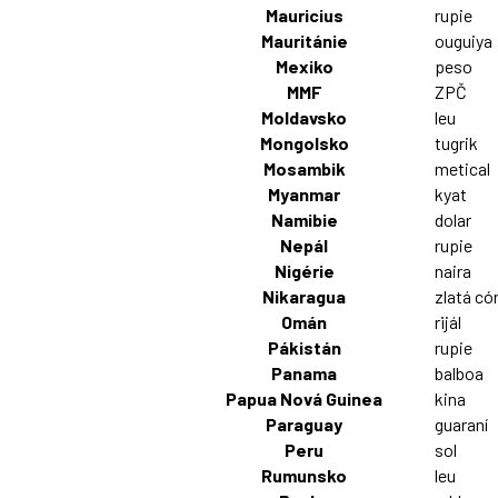
Mauricius
rupie
Mauritánie
ouguiya
Mexiko
peso
MMF
ZPČ
Moldavsko
leu
Mongolsko
tugrik
Mosambik
metical
Myanmar
kyat
Namibie
dolar
Nepál
rupie
Nigérie
naira
Nikaragua
zlatá có
Omán
rijál
Pákistán
rupie
Panama
balboa
Papua Nová Guinea
kina
Paraguay
guaraní
Peru
sol
Rumunsko
leu