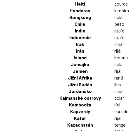
Haiti
gourde
Honduras
lempira
Hongkong
dolar
Chile
peso
Indie
rupie
Indonesie
rupie
Irák
dinár
Írán
rijál
Island
koruna
Jamajka
dolar
Jemen
rijál
Jižní Afrika
rand
Jižní Súdán
libra
Jordánsko
dinár
Kajmanské ostrovy
dolar
Kambodža
riel
Kapverdy
escudo
Katar
rijál
Kazachstán
tenge