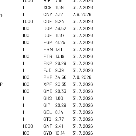
1 000
BIF
7,15
31. 7. 2026
1
XCG
11,84
31. 7. 2026
-pi
1
CNY
3,12
7. 8. 2026
1 000
CDF
9,24
31. 7. 2026
100
DOP
36,52
31. 7. 2026
100
DJF
11,87
31. 7. 2026
100
EGP
41,25
31. 7. 2026
1
ERN
1,41
31. 7. 2026
100
ETB
13,19
31. 7. 2026
1
FKP
28,29
31. 7. 2026
1
FJD
9,39
31. 7. 2026
100
PHP
34,56
7. 8. 2026
FP
100
XPF
20,35
31. 7. 2026
100
GMD
28,33
31. 7. 2026
1
GHS
1,80
31. 7. 2026
1
GIP
28,29
31. 7. 2026
1
GEL
8,14
31. 7. 2026
1
GTQ
2,77
31. 7. 2026
1 000
GNF
2,41
31. 7. 2026
100
GYD
10,14
31. 7. 2026