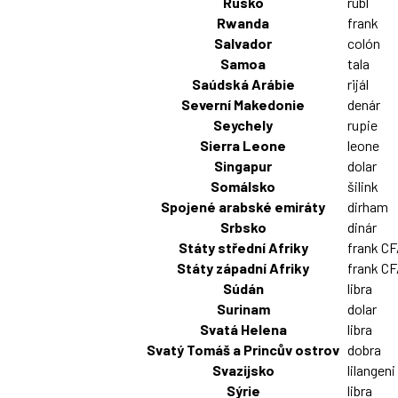
Rusko
rubl
Rwanda
frank
Salvador
colón
Samoa
tala
Saúdská Arábie
rijál
Severní Makedonie
denár
Seychely
rupie
Sierra Leone
leone
Singapur
dolar
Somálsko
šilink
Spojené arabské emiráty
dirham
Srbsko
dinár
Státy střední Afriky
frank C
Státy západní Afriky
frank C
Súdán
libra
Surinam
dolar
Svatá Helena
libra
Svatý Tomáš a Princův ostrov
dobra
Svazijsko
lilangeni
Sýrie
libra