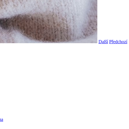
Další
Předchozí
ha