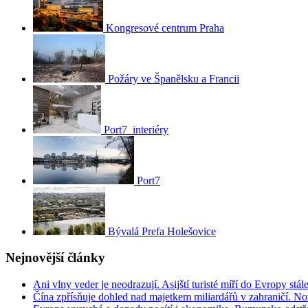
Kongresové centrum Praha
Požáry ve Španělsku a Francii
Port7_interiéry
Port7
Bývalá Prefa Holešovice
Nejnovější články
Ani vlny veder je neodrazují. Asijští turisté míří do Evropy stál
Čína zpřísňuje dohled nad majetkem miliardářů v zahraničí. N