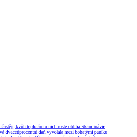
e častěji, kvůli teplotám u nich roste obliba Skandinávie
ová dvacetiprocentní daň vyvolala mezi bohatými paniku