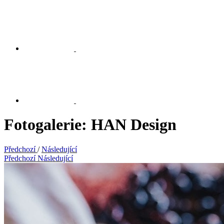
Fotogalerie: HAN Design
Předchozí
/
Následující
Předchozí
Následující