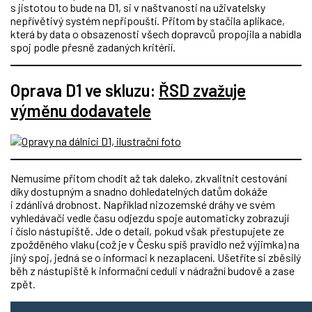
s jistotou to bude na D1, si v naštvanosti na uživatelsky
nepřívětivý systém nepřipouští. Přitom by stačila aplikace,
která by data o obsazenosti všech dopravců propojila a nabídla
spoj podle přesně zadaných kritérií.
Oprava D1 ve skluzu:
ŘSD zvažuje
výměnu dodavatele
Nemusíme přitom chodit až tak daleko, zkvalitnit cestování
díky dostupným a snadno dohledatelných datům dokáže
i zdánlivá drobnost. Například nizozemské dráhy ve svém
vyhledávači vedle času odjezdu spoje automaticky zobrazují
i číslo nástupiště. Jde o detail, pokud však přestupujete ze
zpožděného vlaku (což je v Česku spíš pravidlo než výjimka) na
jiný spoj, jedná se o informaci k nezaplacení. Ušetříte si zběsilý
běh z nástupiště k informační ceduli v nádražní budově a zase
zpět.