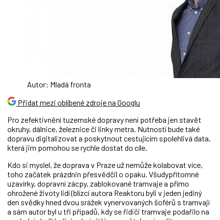
Autor: Mladá fronta
Přidat mezi oblíbené zdroje na Googlu
Pro zefektivnění tuzemské dopravy není potřeba jen stavět
okruhy, dálnice, železnice či linky metra. Nutností bude také
dopravu digitalizovat a poskytnout cestujícím spolehlivá data,
která jim pomohou se rychle dostat do cíle.
Kdo si myslel, že doprava v Praze už nemůže kolabovat více,
toho začátek prázdnin přesvědčil o opaku. Všudypřítomné
uzavírky, dopravní zácpy, zablokované tramvaje a přímo
ohrožené životy lidí (blízcí autora Reaktoru byli v jeden jediný
den svědky hned dvou srážek vynervovaných šoférů s tramvají
a sám autor byl u tří případů, kdy se řidiči tramvaje podařilo na