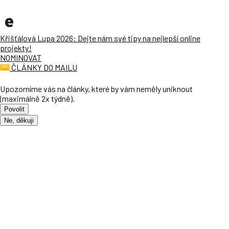
Křišťálová Lupa 2026: Dejte nám své tipy na nejlepší online
projekty!
NOMINOVAT
ČLÁNKY DO MAILU
Upozorníme vás na články, které by vám neměly uniknout
(maximálně 2x týdně).
Povolit
Ne, děkuji