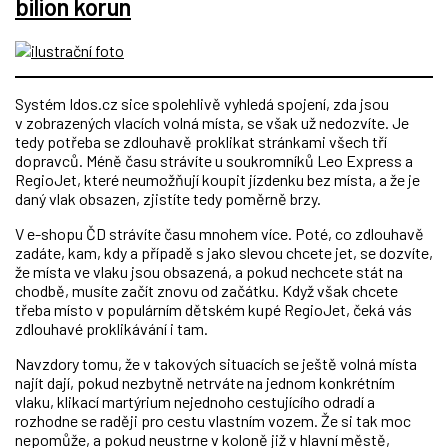
bilion korun
Systém Idos.cz sice spolehlivě vyhledá spojení, zda jsou
v zobrazených vlacích volná místa, se však už nedozvíte. Je
tedy potřeba se zdlouhavě proklikat stránkami všech tří
dopravců. Méně času strávíte u soukromníků Leo Express a
RegioJet, které neumožňují koupit jízdenku bez místa, a že je
daný vlak obsazen, zjistíte tedy poměrně brzy.
V e-shopu ČD strávíte času mnohem více. Poté, co zdlouhavě
zadáte, kam, kdy a případě s jako slevou chcete jet, se dozvíte,
že místa ve vlaku jsou obsazená, a pokud nechcete stát na
chodbě, musíte začít znovu od začátku. Když však chcete
třeba místo v populárním dětském kupé RegioJet, čeká vás
zdlouhavé proklikávání i tam.
Navzdory tomu, že v takových situacích se ještě volná místa
najít dají, pokud nezbytně netrváte na jednom konkrétním
vlaku, klikací martýrium nejednoho cestujícího odradí a
rozhodne se raději pro cestu vlastním vozem. Že si tak moc
nepomůže, a pokud neustrne v koloně již v hlavní městě,