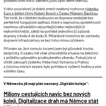
poslední chvíli kolizi zabránit) jsou opět denní realitou.
V této souvislosti je dobré zmínit nedávný rozhovor
týdeníku
Euro s šéfem firmy Robert Bosch v Česku Milanem Šlachtou
.
Ten tvrdí, že v blízkém budoucnu se doprava neobejde bez
perfektně fungujících aplikací, které s naprostou spolehlivostí
navrhnou uživatelům nejrychlejší (nebo nejlevnější či
nejkomfortnější, záleží na potřebě jednotlivců) způsob
dopravy z bodu A do bodu B. Miliardové investice do výstavby
dopravní infrastruktury se bez toho minou účinkem.
Přiznám se, že k tomuto tvrzení jsem byl původně trochu
skeptický. O opaku mě však přesvědčila situace na železnici
v průběhu uplynulého prodlouženého víkendu. Pokud jste si
chtěli zakoupit jízdenku třeba mezi Ostravou a Prahou
s jistotou místa k sezení, bylo potřeba si vyčlenit hodinu a více
volného času.
V Německu již mají plán nazvaný „Digitální koleje“:
Miliony cestujících navíc bez nových
kolejí. Digitalizace drah má Němce stát