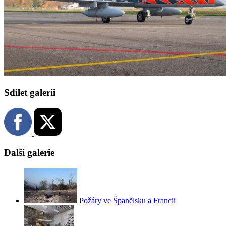
Sdílet galerii
Další galerie
Požáry ve Španělsku a Francii