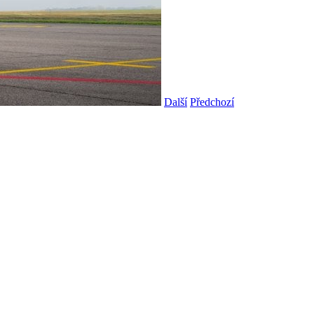
Další
Předchozí