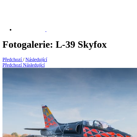
Fotogalerie: L-39 Skyfox
Předchozí
/
Následující
Předchozí
Následující