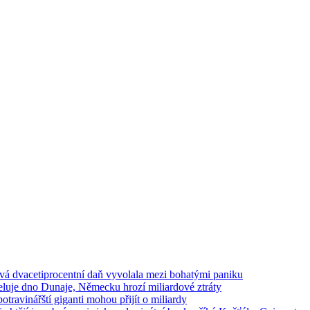
ová dvacetiprocentní daň vyvolala mezi bohatými paniku
luje dno Dunaje, Německu hrozí miliardové ztráty
travinářští giganti mohou přijít o miliardy