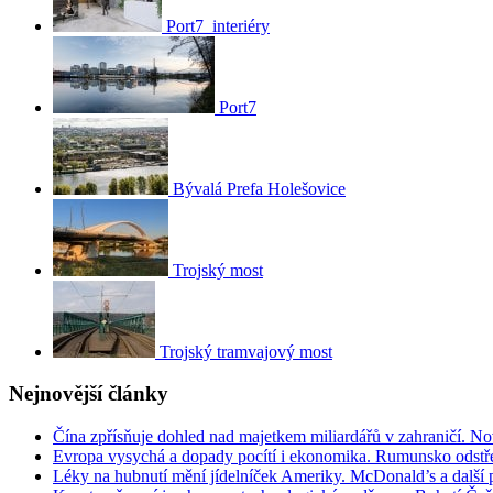
Port7_interiéry
Port7
Bývalá Prefa Holešovice
Trojský most
Trojský tramvajový most
Nejnovější články
Čína zpřísňuje dohled nad majetkem miliardářů v zahraničí. N
Evropa vysychá a dopady pocítí i ekonomika. Rumunsko odstře
Léky na hubnutí mění jídelníček Ameriky. McDonald’s a další po