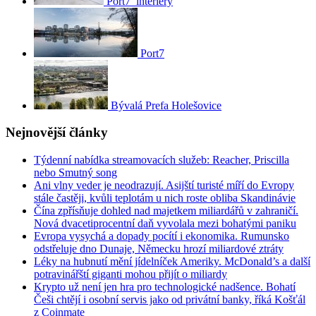
Port7_interiéry
Port7
Bývalá Prefa Holešovice
Nejnovější články
Týdenní nabídka streamovacích služeb: Reacher, Priscilla
nebo Smutný song
Ani vlny veder je neodrazují. Asijští turisté míří do Evropy
stále častěji, kvůli teplotám u nich roste obliba Skandinávie
Čína zpřísňuje dohled nad majetkem miliardářů v zahraničí.
Nová dvacetiprocentní daň vyvolala mezi bohatými paniku
Evropa vysychá a dopady pocítí i ekonomika. Rumunsko
odstřeluje dno Dunaje, Německu hrozí miliardové ztráty
Léky na hubnutí mění jídelníček Ameriky. McDonald’s a další
potravinářští giganti mohou přijít o miliardy
Krypto už není jen hra pro technologické nadšence. Bohatí
Češi chtějí i osobní servis jako od privátní banky, říká Košťál
z Coinmate