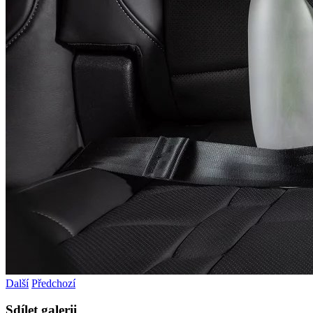
Další
Předchozí
Sdílet galerii