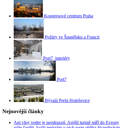
Kongresové centrum Praha
Požáry ve Španělsku a Francii
Port7_interiéry
Port7
Bývalá Prefa Holešovice
Nejnovější články
Ani vlny veder je neodrazují. Asijští turisté míří do Evropy
stále častěji, kvůli teplotám u nich roste obliba Skandinávie