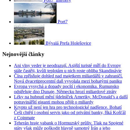
Port7_interiéry
Port7
Bývalá Prefa Holešovice
Nejnovější články
Ani vlny veder je neodrazují. Asijští turisté míří do Evropy
stále častěji, kvůli teplotám u nich roste obliba Skandinávie
Čína zpřísňuje dohled nad majetkem miliardářů v zahraničí.
Nová dvacetiprocentní daň vyvolala mezi bohatými paniku
Evropa vysychá a dopady pocítí i ekonomika. Rumunsko
odstřeluje dno Dunaje, Německu hrozí miliardové ztráty
Léky na hubnutí mění jídelníček Ameriky. McDonald’s a další
potravinářští giganti mohou přijít o miliardy
Krypto už není jen hra pro technologické nadšence. Bohatí
Češi chtějí i osobní servis jako od privátní banky, říká Košťál
z Coinmate
Teherán hraje vabank o Hormuzský průliv. Tlak na Spojené
státy však může poškodit hlavně samotný Írán a jeho