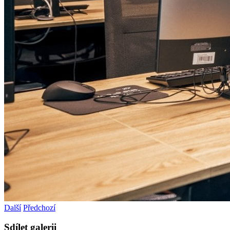
Další
Předchozí
Sdílet galerii