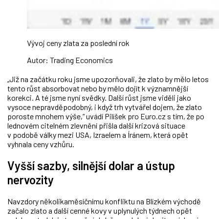
Vývoj ceny zlata za poslední rok
Autor: Trading Economics
„Již na začátku roku jsme upozorňovali, že zlato by mělo letos
tento růst absorbovat nebo by mělo dojít k významnější
korekci. A té jsme nyní svědky. Další růst jsme viděli jako
vysoce nepravděpodobný, i když trh vytvářel dojem, že zlato
poroste mnohem výše,“ uvádí Pilíšek pro Euro.cz s tím, že po
lednovém citelném zlevnění přišla další krizová situace
v podobě války mezi USA, Izraelem a Íránem, která opět
vyhnala ceny vzhůru.
Vyšší sazby, silnější dolar a ústup
nervozity
Navzdory několikaměsíčnímu konfliktu na Blízkém východě
začalo zlato a další cenné kovy v uplynulých týdnech opět