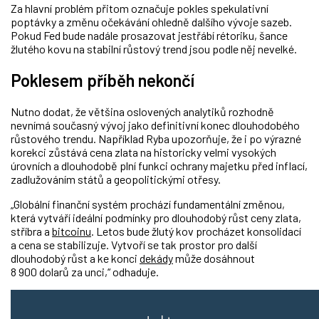
Za hlavní problém přitom označuje pokles spekulativní
poptávky a změnu očekávání ohledně dalšího vývoje sazeb.
Pokud Fed bude nadále prosazovat jestřábí rétoriku, šance
žlutého kovu na stabilní růstový trend jsou podle něj nevelké.
Poklesem příběh nekončí
Nutno dodat, že většina oslovených analytiků rozhodně
nevnímá současný vývoj jako definitivní konec dlouhodobého
růstového trendu. Například Ryba upozorňuje, že i po výrazné
korekci zůstává cena zlata na historicky velmi vysokých
úrovních a dlouhodobě plní funkci ochrany majetku před inflací,
zadlužováním států a geopolitickými otřesy.
„Globální finanční systém prochází fundamentální změnou,
která vytváří ideální podmínky pro dlouhodobý růst ceny zlata,
stříbra a
bitcoinu
. Letos bude žlutý kov procházet konsolidací
a cena se stabilizuje. Vytvoří se tak prostor pro další
dlouhodobý růst a ke konci
dekády
může dosáhnout
8 900 dolarů za unci,“ odhaduje.