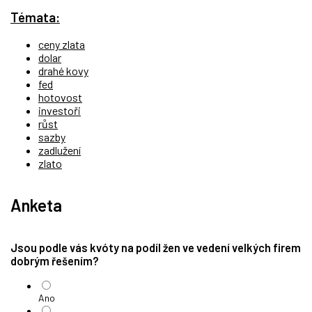
Témata:
ceny zlata
dolar
drahé kovy
fed
hotovost
investoři
růst
sazby
zadlužení
zlato
Anketa
Jsou podle vás kvóty na podíl žen ve vedení velkých firem
dobrým řešením?
Ano