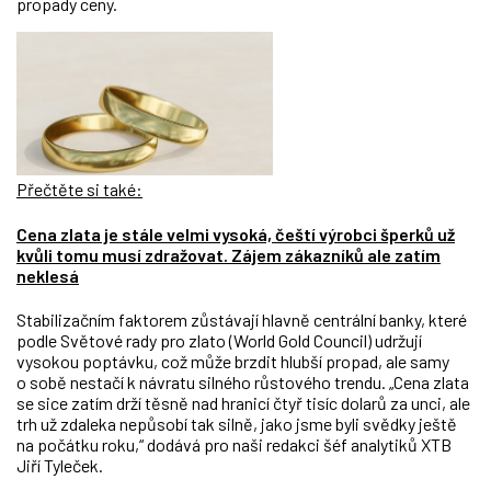
propady ceny.
Přečtěte si také:
Cena zlata je stále velmi vysoká, čeští výrobci šperků už
kvůli tomu musí zdražovat. Zájem zákazníků ale zatím
neklesá
Stabilizačním faktorem zůstávají hlavně centrální banky, které
podle Světové rady pro zlato (World Gold Council) udržují
vysokou poptávku, což může brzdit hlubší propad, ale samy
o sobě nestačí k návratu silného růstového trendu. „Cena zlata
se sice zatím drží těsně nad hranicí čtyř tisíc dolarů za unci, ale
trh už zdaleka nepůsobí tak silně, jako jsme byli svědky ještě
na počátku roku,“ dodává pro naši redakci šéf analytiků XTB
Jiří Tyleček.