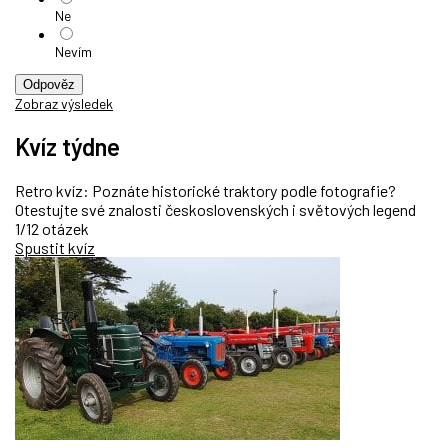
Ne
Nevím
Odpověz
Zobraz výsledek
Kvíz týdne
Retro kvíz: Poznáte historické traktory podle fotografie?
Otestujte své znalosti československých i světových legend
1/12 otázek
Spustit kvíz