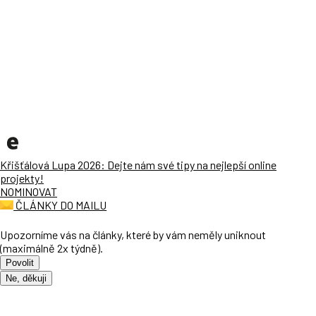
Křišťálová Lupa 2026: Dejte nám své tipy na nejlepší online
projekty!
NOMINOVAT
ČLÁNKY DO MAILU
Upozorníme vás na články, které by vám neměly uniknout
(maximálně 2x týdně).
Povolit
Ne, děkuji