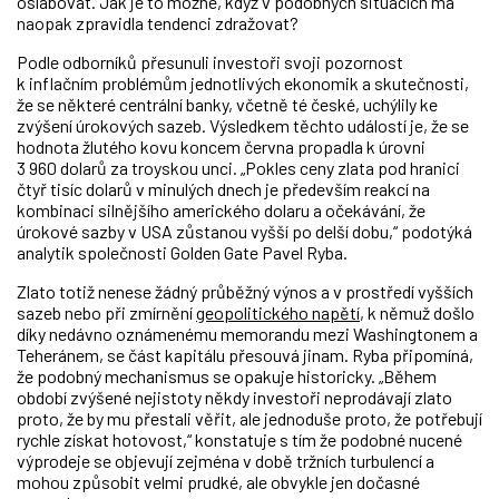
oslabovat. Jak je to možné, když v podobných situacích má
naopak zpravidla tendenci zdražovat?
Podle odborníků přesunuli investoři svoji pozornost
k inflačním problémům jednotlivých ekonomik a skutečnosti,
že se některé centrální banky, včetně té české, uchýlily ke
zvýšení úrokových sazeb. Výsledkem těchto událostí je, že se
hodnota žlutého kovu koncem června propadla k úrovni
3 960 dolarů za troyskou unci. „Pokles ceny zlata pod hranici
čtyř tisíc dolarů v minulých dnech je především reakcí na
kombinaci silnějšího amerického dolaru a očekávání, že
úrokové sazby v USA zůstanou vyšší po delší dobu,“ podotýká
analytik společnosti Golden Gate Pavel Ryba.
Zlato totiž nenese žádný průběžný výnos a v prostředí vyšších
sazeb nebo při zmírnění
geopolitického napětí
, k němuž došlo
díky nedávno oznámenému memorandu mezi Washingtonem a
Teheránem, se část kapitálu přesouvá jinam. Ryba připomíná,
že podobný mechanismus se opakuje historicky. „Během
období zvýšené nejistoty někdy investoři neprodávají zlato
proto, že by mu přestali věřit, ale jednoduše proto, že potřebují
rychle získat hotovost,“ konstatuje s tím že podobné nucené
výprodeje se objevují zejména v době tržních turbulencí a
mohou způsobit velmi prudké, ale obvykle jen dočasné