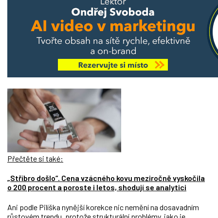
Přečtěte si také:
„Stříbro došlo“. Cena vzácného kovu meziročně vyskočila
o 200 procent a poroste i letos, shodují se analytici
Ani podle Pilíška nynější korekce nic nemění na dosavadním
růstovém trendu, protože strukturální problémy, jako je