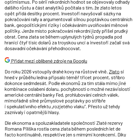
optimismus. Po sérii rekordních hodnot se objevovaly odhady
dalšího růstu a část analytiků počítala s tím, že zlato letos
opět přidá desítky procent. Investoři navyšovali sázky na
pokračování rally a argumentovali silnou poptávkou centrálních
bank, geopolitickými riziky i očekáváním uvolňování měnové
politiky. Jenže místo pokračování rekordní jízdy přišel prudký
obrat. Cena zlata se během uplynulých týdnů propadla pod
hranici čtyř tisíc dolarů za troyskou unci a investoři začali svá
dosavadní očekávání přehodnocovat.
Přidat mezi oblíbené zdroje na Googlu
Do roku 2026 vstoupily drahé kovy na růstové vlně.
Zlato
si
hned v průběhu ledna připsalo téměř třicet procent, stříbro
dokonce sedmdesát. Podle ekonomů za tím stála mimo jiné
kombinace oslabení dolaru, pochybností o možné nezávislosti
americké centrální banky Fed, prohlubování celních válek,
mimořádně silné průmyslové poptávky po stříbře
i spekulativního efektu „rozjetého vlaku“. Přesto už tehdy
zaznívaly i opatrnější hlasy.
Dle ekonoma a spoluzakladatele společnosti Zlaté rezervy
Romana Pilíška rostla cena zlata během posledních let de
facto kontinuálně, respektive jen s mírnými korekcemi. Díky