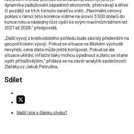
dynamika zadlužování západních ekonomik, přetrvávají a dříve
či později se trh k tomuto narativu vrátí. „Maximální cenový
pokles v rámci této korekce vidíme na úrovni 3 500 dolarů do
konce roku a následný růst opět ke svým maximům během let
2027 až 2028,“ předpovídá.
„Další vývoj z krátkodobého pohledu bude závislý především na
geopolitickém vývoji. Pokud se situace na Blízkém východě
nevyřeší, cena zlata může ještě korigovat. Pokud se ale
situace uklidní, inflační tlaky mohou opadnout a zlato se stane
opět přitažlivějším,“ přidává se na závěr analytik společnosti
Zlaťáky.cz Jakub Petruška.
Sdílet
Našli jste v článku chybu?