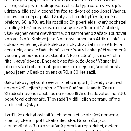
v Longleatu první zoologickou zahradu typu safari v Evropě,
udržoval čilé styky legendární ředitel dvorské zoo Josef Vágner,
dodával pro něj například žirafy z jeho odchytů v Ugandě na
přelomu 60. a 70. let. Na rozdíl od Chipperfielda, který pocházel
z rodiny, která provozovala cirkusy a zvěřince od 17. století,
však Vágner velmi cílevědomě, od samotného začátku budoval
zoo ve Dvoře Králové jako Noemovu archu pro Afriku. Také to
dokázal – měl největší kolekci afrických zvířat mimo Afriku a
geneticky dnes je řadu druhů, které jsou v lidské péči víceméně
všechny příbuzné se „zakladateli“, které „Joe“, jak mu všichni
říkali, kdysi dovezl. Dneska by se řeklo, že Josef Vágner byl
otcem všech charismat, pro mne to je nejsilnější osobnost,
jakou jsem v Československu 70. a 80. let zažil.
Jako takový byl kontroverzní a jeho import již tehdy vzácných
nosorožců, jejichž počet v jižním Súdánu, Ugandě, Zairu a
Středoafrického republice se v roce 1975 odhadoval asi na 700,
pobuřoval ochranáře. Ti by raději viděli jejich ochranu přímo
v místech výskytu.
Tvrdit, že odchyt oslabil jejich populaci, je strašný nonsens,
z biologického i politického hlediska. Nosorožci jsou
dlouhověká zvířata s relativně pomalou reprodukcí, ovšem