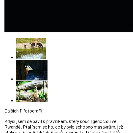
Dalších 11 fotografií
Kdysi jsem se bavil s právníkem, který soudil genocidu ve
Rwandě. Ptal jsem se ho, co by bylo schopno masakrům, jež
stály statisíce lidských životů, zabránit: „Tři sta výsadkářů