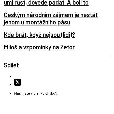
umí růst, dovede padat. A bolí to
Českým národním zájmem je nestát
jenom u montážního pásu
Kde brát, když nejsou (lidi)?
Miloš a vzpomínky na Zetor
Sdílet
Našli jste v článku chybu?