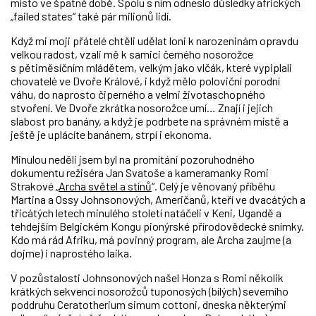
místo ve špatné době. Spolu s ním odneslo důsledky afrických
„failed states“ také pár milionů lidí.
Když mi moji přátelé chtěli udělat loni k narozeninám opravdu
velkou radost, vzali mě k samici černého nosorožce
s pětiměsíčním mládětem, velkým jako vlčák, které vypiplali
chovatelé ve Dvoře Králové, i když mělo poloviční porodní
váhu, do naprosto čiperného a velmi životaschopného
stvoření. Ve Dvoře zkrátka nosorožce umí… Znají i jejich
slabost pro banány, a když je podrbete na správném místě a
ještě je uplácíte banánem, strpí i ekonoma.
Minulou neděli jsem byl na promítání pozoruhodného
dokumentu režiséra Jan Svatoše a kameramanky Romi
Strakové „
Archa světel a stínů
“. Celý je věnovaný příběhu
Martina a Ossy Johnsonových, Američanů, kteří ve dvacátých a
třicátých letech minulého století natáčeli v Keni, Ugandě a
tehdejším Belgickém Kongu pionýrské přírodovědecké snímky.
Kdo má rád Afriku, má povinný program, ale Archa zaujme (a
dojme) i naprostého laika.
V pozůstalosti Johnsonových našel Honza s Romi několik
krátkých sekvencí nosorožců tuponosých (bílých) severního
poddruhu Ceratotherium simum cottoni, dneska některými