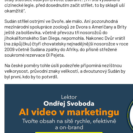
cizinecké legie, před dosednutím začít střílet, to by sklapli uši
okamžitě“.
Sudán střílel ostrými ve Dvoře, ale málo. Ani pozoruhodná
mezinárodní spolupráce zoologů ze Dvora s Američany a Brity
ještě za bolševika, včetně převozu tří nosorožců do
jihokalifornského San Diega, nepomohla. Nakonec Dvůr vrátil
(na zápůjčku) čtyři chovatelsky nejnadějnější nosorožce v roce
2009 včetně Sudána zpátky do Afriky, do přísně střežené
soukromé rezervace Ol Pejeta.
Na české poměry tohle úsilí podezřele připomíná nezištnou
velkorysost, průvodní znaky velikosti, a dvoutunový Sudán by
byl první, kdo by to potvrdil.