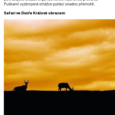
Puškami vyzbrojené strážce pytláci snadno přemohli.
Safari ve Dvoře Králové obrazem