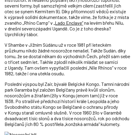
severní formy, byli samozřejmě velkým cílem (zastřelili jich
otec se synem Kermitem 9). Díky přítomnosti vědců existuje
k výpravě solidní dokumentace, takže víme, že fotka je z místa
zvaného „Rhino Camp“ v
„Lado Enclave“
na levém břehu Nilu,
v dnešní severozápadní Ugandě. Co je z toho dneska?
Uprchlický tábor.
V Shambe v Jižním Súdánu už v roce 1981 při leteckém
průzkumu nikdo žádné nosorožce nenašel. Takže Sudán, díky
tomu, že se dostal někam do východních Čech, přežil sám sebe
o třicet sedm let. Takhle zplodil několik mláďat se samicí
z Ugandy. Tam ovšem vypytlačili poslední „Nile Rhinos“ v roce
1982, takže i ona utekla osudu.
Poslední výspou byl Zair, bývalé Belgické Kongo. Tamní národní
park Garamba byl založen Belgičany právě kvůli slonům,
nosorožcům a žirafám (žily v Kongu jenom tam) již v roce
1938. Po strašlivé předchozí historii krále Leopolda a jeho
Svobodného státu Kongo se Belgičané o ochranu přírody
v Kongu starali omluvně slušně. V roce 1960 žilo v Garambě
dvaadvacet tisíc slonů a dva tisíce nosorožců, rok po odchodu
Belgičanů jich 80 % postřílela „konžská armáda“ kulomety.