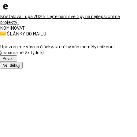
Křišťálová Lupa 2026: Dejte nám své tipy na nejlepší online
projekty!
NOMINOVAT
ČLÁNKY DO MAILU
Upozorníme vás na články, které by vám neměly uniknout
(maximálně 2x týdně).
Povolit
Ne, děkuji