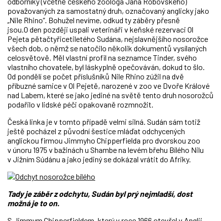
odborníky (včetně českého zoologa Jana Robovského)
považovaných za samostatný druh, označovaný anglicky jako
„Nile Rhino“. Bohužel nevíme, odkud ty záběry přesně
jsou.O den později uspali veterináři v keňské rezervaci Ol
Pejeta pětačtyřicetiletého Sudána, nejslavnějšího nosorožce
všech dob, o němž se natočilo několik dokumentů vysílaných
celosvětově. Měl vlastní profil na seznamce Tinder, svého
vlastního chovatele, byl láskyplně opečováván, dokud to šlo.
Od pondělí se počet příslušníků Nile Rhino zúžil na dvě
příbuzné samice v Ol Pejetě, narozené v zoo ve Dvoře Králové
nad Labem, které se jako jediné na světě tento druh nosorožců
podařilo v lidské péči opakovaně rozmnožit.
Česká linka je v tomto případě velmi silná. Sudán sám totiž
ještě pocházel z původní šestice mláďat odchycených
anglickou firmou Jimmyho Chipperfielda pro dvorskou zoo
v únoru 1975 v bažinách u Shambe na levém břehu Bílého Nilu
v Jižním Súdánu a jako jediný se dokázal vrátit do Afriky.
Tady je záběr z odchytu, Sudán byl prý nejmladší, dost
možná je to on.
S Jimmym Chipperfieldem, který v roce 1966 otevřel v Anglii