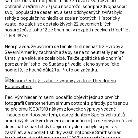
samice rodí v Africe jedno mládě za dva roky. Takže při
ochraně v režimu 24/7 jsou nosorožci schopni zdvojnásobit
svojí populaci za deset let, a šest odchycených zvířat bylo
tehdy z populačního hlediska zcela nicotných. Historicky
vzato, do zajetí se dostalo živých 22 severních bílých
nosorožců, z toho 12 ze Shambe, v rozpětí necelých třiceti let
(1948–1975).
Není pravda, že bychom se tenhle druh nesnažili z Evropy a
Severní Ameriky zachránit a že by se na to neutratily peníze.
Utratily, a velké, ale zcela blbě. Takže „politická ekonomie“
porozumění toho, co Sudána přivedlo k jeho symbolické
hodnotě, je hodně důležitá. Proto od začátku.
Pečlivým hledáním se mi podařilo objevit jednu z prvních
fotografií Ceratotherium simum cottoni z přírody, pořízenou
na přelomu 1909/1910 někým z lovecké výpravy vedené
Theodorem Rooseveltem, exprezidentem Spojených států
amerických, velkým lovcem a ochranářem (to se nevylučuje ani
dnes, natož pak tehdy). Jejím smyslem nebylo si jen tak
zastřílet, ale obohatit sbírky washingtonské Smithsonian
Institution. A nedávno popsaní (1907) nosorožci tuponosí,