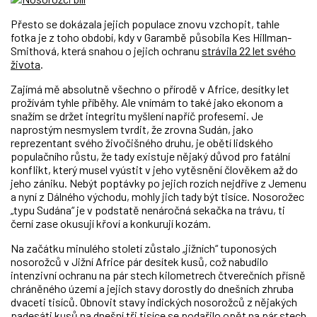
Přesto se dokázala jejich populace znovu vzchopit, tahle
fotka je z toho období, kdy v Garambě působila Kes Hillman-
Smithová, která snahou o jejich ochranu
strávila 22 let svého
života
.
Zajímá mě absolutně všechno o přírodě v Africe, desítky let
prožívám tyhle příběhy. Ale vnímám to také jako ekonom a
snažím se držet integritu myšlení napříč profesemi. Je
naprostým nesmyslem tvrdit, že zrovna Sudán, jako
reprezentant svého živočišného druhu, je obětí lidského
populačního růstu, že tady existuje nějaký důvod pro fatální
konflikt, který musel vyústit v jeho vytěsnění člověkem až do
jeho zániku. Nebýt poptávky po jejich rozích nejdříve z Jemenu
a nyní z Dálného východu, mohly jich tady být tisíce. Nosorožec
„typu Sudána“ je v podstatě nenáročná sekačka na trávu, ti
černí zase okusují křoví a konkurují kozám.
Na začátku minulého století zůstalo „jižních“ tuponosých
nosorožců v Jižní Africe pár desítek kusů, což nabudilo
intenzivní ochranu na pár stech kilometrech čtverečních přísně
chráněného území a jejich stavy dorostly do dnešních zhruba
dvaceti tisíců. Obnovit stavy indických nosorožců z nějakých
padesáti kusů na dnešní tři tisíce se podařilo opět na pár stech