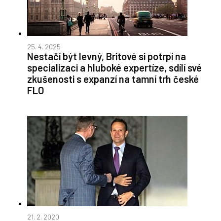
25. 4. 2025
Nestačí být levný, Britové si potrpí na
specializaci a hluboké expertíze, sdílí své
zkušenosti s expanzí na tamní trh české
FLO
21. 2. 2020