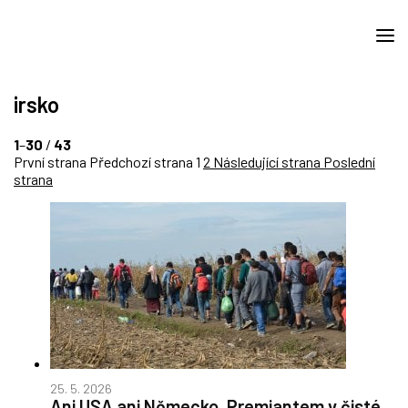
irsko
1
–
30
/
43
První strana
Předchozí strana
1
2
Následující strana
Poslední
strana
25. 5. 2026
Ani USA ani Německo. Premiantem v čisté