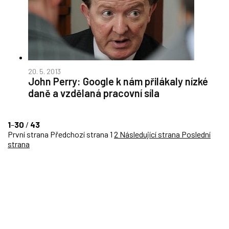
20. 5. 2013
John Perry: Google k nám přilákaly nízké
daně a vzdělaná pracovní síla
1
–
30
/
43
První strana
Předchozí strana
1
2
Následující strana
Poslední
strana