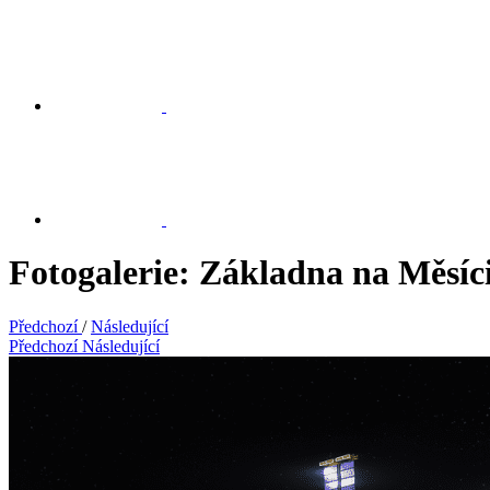
Fotogalerie: Základna na Měsíc
Předchozí
/
Následující
Předchozí
Následující