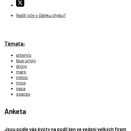
Našli jste v článku chybu?
Témata:
artemis
blue origin
drony
mars
měsíc
mise
nasa
spacex
Anketa
Jsou podle vás kvóty na podíl žen ve vedení velkých firem