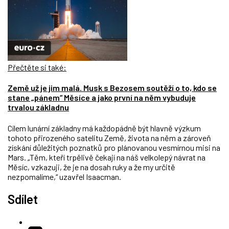
Přečtěte si také:
Země už je jim malá. Musk s Bezosem soutěží o to, kdo se
stane „pánem“ Měsíce a jako první na něm vybuduje
trvalou základnu
Cílem lunární základny má každopádně být hlavně výzkum
tohoto přirozeného satelitu Země, života na něm a zároveň
získání důležitých poznatků pro plánovanou vesmírnou misi na
Mars. „Těm, kteří trpělivě čekají na náš velkolepý návrat na
Měsíc, vzkazuji, že je na dosah ruky a že my určitě
nezpomalíme,“ uzavřel Isaacman.
Sdílet