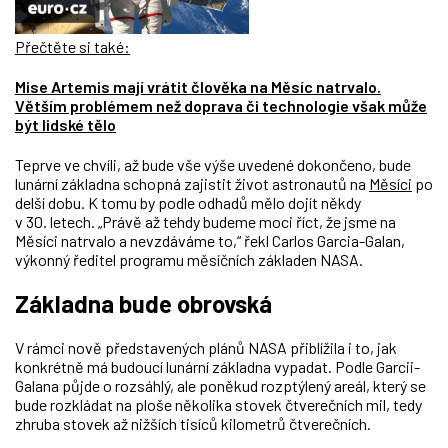
Přečtěte si také:
Mise Artemis mají vrátit člověka na Měsíc natrvalo.
Větším problémem než doprava či technologie však může
být lidské tělo
Teprve ve chvíli, až bude vše výše uvedené dokončeno, bude
lunární základna schopná zajistit život astronautů na
Měsíci
po
delší dobu. K tomu by podle odhadů mělo dojít někdy
v 30. letech. „Právě až tehdy budeme moci říct, že jsme na
Měsíci natrvalo a nevzdáváme to,“ řekl Carlos Garcia-Galan,
výkonný ředitel programu měsíčních základen NASA.
Základna bude obrovská
V rámci nově představených plánů NASA přiblížila i to, jak
konkrétně má budoucí lunární základna vypadat. Podle Garcii-
Galana půjde o rozsáhlý, ale poněkud rozptýlený areál, který se
bude rozkládat na ploše několika stovek čtverečních mil, tedy
zhruba stovek až nižších tisíců kilometrů čtverečních.