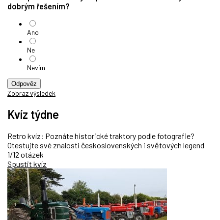
dobrým řešením?
Ano
Ne
Nevím
Odpověz
Zobraz výsledek
Kvíz týdne
Retro kvíz: Poznáte historické traktory podle fotografie?
Otestujte své znalosti československých i světových legend
1/12 otázek
Spustit kvíz