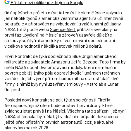
Přidat mezi oblíbené zdroje na Googlu
Od úspěšného průletu mise Artemis II kolem Měsíce uplynulo
jen několik týdnů a americká vesmírná agentura už intenzivně
pokračuje v přípravách na vybudování trvalé lunární základny.
NASA totiž podle webu
Science Alert
přiblížila své plány na
první fázi „bydlení“ na Měsíci a zároveň uzavřela důležité
smlouvy se čtyřmi americkými vesmírnými společnostmi
v celkové hodnotě několika stovek milionů dolarů.
První kontrakt se týká společnosti Blue Origin amerického
miliardáře a zakladatele Amazonu Jeffa Bezose. Tato firma by
měla NASA dodat dva přistávací moduly, které na měsíční
povrch poblíž jižního pólu dopraví dvojici lunárních terénních
vozidel. Jejich vývoj přitom budou mít na starosti další dvě
firmy, s nimiž byly nyní uzavřeny smlouvy – Astrolab a Lunar
Outpost.
Poslední nový kontrakt se pak týká společnosti Firefly
Aerospace, jejímž cílem bude postavit první drony, které
zvládnou létat právě i na Měsíci. Všechna tato zařízení, jež nyní
NASA objednala, by měla být v ideálním případě dokončena
ještě před přistáním prvních astronautů, což je aktuálně
plánováno na rok 2028.