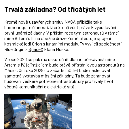
Trvalá základna? Od třicátých let
Kromě nově uzavřených smluv NASA přiblížila také
harmonogram činností, které mají vést právě k vybudování
první lunární základny. V příštím roce tým astronautů v rámci
mise Artemis III na oběžné dráze Země otestuje spojení
kosmické lodi Orion s lunárními moduly. Ty vyvíjejí společnosti
Blue Origin a
SpaceX
Elona Muska.
V roce 2028 se pak má uskutečnit dlouho očekávaná mise
Artemis IV, jejímž cílem bude právě přistání dvou astronautů na
Měsíci. Od roku 2029 do začátku 30. let bude následovat
samotná výstavba měsíční základny. Ta bude zahrnovat
budování veškeré potřebné infrastruktury pro trvalý život,
včetně komunikační a elektrické sítě.