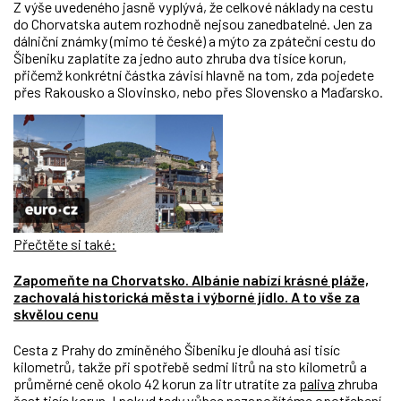
Z výše uvedeného jasně vyplývá, že celkové náklady na cestu
do Chorvatska autem rozhodně nejsou zanedbatelné. Jen za
dálniční známky (mimo té české) a mýto za zpáteční cestu do
Šibeniku zaplatíte za jedno auto zhruba dva tisíce korun,
přičemž konkrétní částka závisí hlavně na tom, zda pojedete
přes Rakousko a Slovinsko, nebo přes Slovensko a Maďarsko.
Přečtěte si také:
Zapomeňte na Chorvatsko. Albánie nabízí krásné pláže,
zachovalá historická města i výborné jídlo. A to vše za
skvělou cenu
Cesta z Prahy do zmíněného Šibeniku je dlouhá asi tisíc
kilometrů, takže při spotřebě sedmi litrů na sto kilometrů a
průměrné ceně okolo 42 korun za litr utratíte za
paliva
zhruba
šest tisíc korun. I pokud tedy vůbec nezapočítáme opotřebení