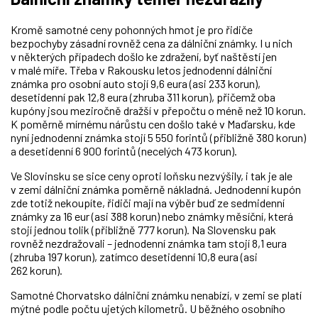
Kromě samotné ceny pohonných hmot je pro řidiče
bezpochyby zásadní rovněž cena za dálniční známky. I u nich
v některých případech došlo ke zdražení, byť naštěstí jen
v malé míře. Třeba v Rakousku letos jednodenní dálniční
známka pro osobní auto stojí 9,6 eura (asi 233 korun),
desetidenní pak 12,8 eura (zhruba 311 korun), přičemž oba
kupóny jsou meziročně dražší v přepočtu o méně než 10 korun.
K poměrně mírnému nárůstu cen došlo také v Maďarsku, kde
nyní jednodenní známka stojí 5 550 forintů (přibližně 380 korun)
a desetidenní 6 900 forintů (necelých 473 korun).
Ve Slovinsku se sice ceny oproti loňsku nezvýšily, i tak je ale
v zemi dálniční známka poměrně nákladná. Jednodenní kupón
zde totiž nekoupíte, řidiči mají na výběr buď ze sedmidenní
známky za 16 eur (asi 388 korun) nebo známky měsíční, která
stojí jednou tolik (přibližně 777 korun). Na Slovensku pak
rovněž nezdražovali – jednodenní známka tam stojí 8,1 eura
(zhruba 197 korun), zatímco desetidenní 10,8 eura (asi
262 korun).
Samotné Chorvatsko dálniční známku nenabízí, v zemi se platí
mýtné podle počtu ujetých kilometrů. U běžného osobního