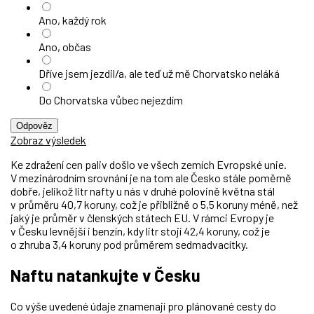
Ano, každý rok
Ano, občas
Dříve jsem jezdil/a, ale teď už mě Chorvatsko neláká
Do Chorvatska vůbec nejezdím
Odpověz
Zobraz výsledek
Ke zdražení cen paliv došlo ve všech zemích Evropské unie.
V mezinárodním srovnání je na tom ale Česko stále poměrně
dobře, jelikož litr nafty u nás v druhé polovině května stál
v průměru 40,7 koruny, což je přibližně o 5,5 koruny méně, než
jaký je průměr v členských státech EU. V rámci Evropy je
v Česku levnější i benzín, kdy litr stojí 42,4 koruny, což je
o zhruba 3,4 koruny pod průměrem sedmadvacítky.
Naftu natankujte v Česku
Co výše uvedené údaje znamenají pro plánované cesty do