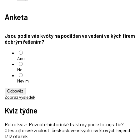
Anketa
Jsou podle vás kvóty na podíl žen ve vedení velkých firem
dobrým řešením?
Ano
Ne
Nevím
Odpověz
Zobraz výsledek
Kvíz týdne
Retro kvíz: Poznáte historické traktory podle fotografie?
Otestujte své znalosti československých i světových legend
1/12 otázek