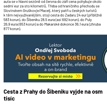
auta se v hlavní sezóně od června do září cena pohybuje okolo
sedmi eur za sto kilometrů. Třeba od hraničního přechodu se
Slovinskem Gruškovje/Macelj, který patří u českých turistů
k těm nejvyužívanějším, stojí cesta do Zadaru 24 eur (přibližně
583 korun), do Šibeníku 28,5 eura (asi 692 korun), do Puly
26,9 eura (653 korun) a do Makarské dokonce 36,1 eura (zhruba
877 korun).
Cesta z Prahy do Šibeniku vyjde na osm
tisíc