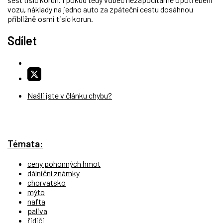
vozu, náklady na jedno auto za zpáteční cestu dosáhnou
přibližně osmi tisíc korun.
Sdílet
Našli jste v článku chybu?
Témata:
ceny pohonných hmot
dálniční známky
chorvatsko
mýto
nafta
paliva
řidiči