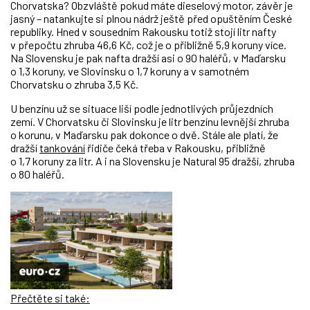
Chorvatska? Obzvláště pokud máte dieselový motor, závěr je
jasný – natankujte si plnou nádrž ještě před opuštěním České
republiky. Hned v sousedním Rakousku totiž stojí litr nafty
v přepočtu zhruba 46,6 Kč, což je o přibližně 5,9 koruny více.
Na Slovensku je pak nafta dražší asi o 90 haléřů, v Maďarsku
o 1,3 koruny, ve Slovinsku o 1,7 koruny a v samotném
Chorvatsku o zhruba 3,5 Kč.
U benzínu už se situace liší podle jednotlivých průjezdních
zemí. V Chorvatsku či Slovinsku je litr benzínu levnější zhruba
o korunu, v Maďarsku pak dokonce o dvě. Stále ale platí, že
dražší
tankování
řidiče čeká třeba v Rakousku, přibližně
o 1,7 koruny za litr. A i na Slovensku je Natural 95 dražší, zhruba
o 80 haléřů.
Přečtěte si také: