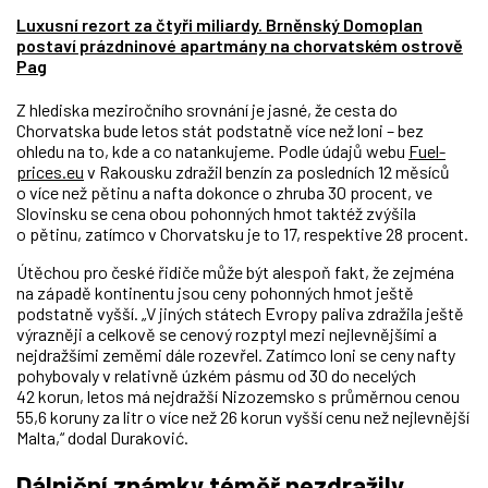
Luxusní rezort za čtyři miliardy. Brněnský Domoplan
postaví prázdninové apartmány na chorvatském ostrově
Pag
Z hlediska meziročního srovnání je jasné, že cesta do
Chorvatska bude letos stát podstatně více než loni – bez
ohledu na to, kde a co natankujeme. Podle údajů webu
Fuel-
prices.eu
v Rakousku zdražil benzín za posledních 12 měsíců
o více než pětinu a nafta dokonce o zhruba 30 procent, ve
Slovinsku se cena obou pohonných hmot taktéž zvýšila
o pětinu, zatímco v Chorvatsku je to 17, respektive 28 procent.
Útěchou pro české řidiče může být alespoň fakt, že zejména
na západě kontinentu jsou ceny pohonných hmot ještě
podstatně vyšší. „V jiných státech Evropy paliva zdražila ještě
výrazněji a celkově se cenový rozptyl mezi nejlevnějšími a
nejdražšími zeměmi dále rozevřel. Zatímco loni se ceny nafty
pohybovaly v relativně úzkém pásmu od 30 do necelých
42 korun, letos má nejdražší Nizozemsko s průměrnou cenou
55,6 koruny za litr o více než 26 korun vyšší cenu než nejlevnější
Malta,“ dodal Duraković.
Dálniční známky téměř nezdražily