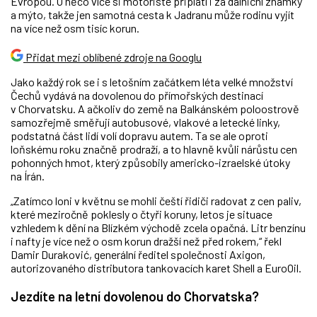
Evropou. O něco více si motoristé připlatí i za dálniční známky
a mýto, takže jen samotná cesta k Jadranu může rodinu vyjít
na více než osm tisíc korun.
Přidat mezi oblíbené zdroje na Googlu
Jako každý rok se i s letošním začátkem léta velké množství
Čechů vydává na dovolenou do přímořských destinací
v Chorvatsku. A ačkoliv do země na Balkánském poloostrově
samozřejmě směřují autobusové, vlakové a letecké linky,
podstatná část lidí volí dopravu autem. Ta se ale oproti
loňskému roku značně prodraží, a to hlavně kvůli nárůstu cen
pohonných hmot, který způsobily americko-izraelské útoky
na Írán.
„Zatímco loni v květnu se mohli čeští řidiči radovat z cen paliv,
které meziročně poklesly o čtyři koruny, letos je situace
vzhledem k dění na Blízkém východě zcela opačná. Litr benzínu
i nafty je více než o osm korun dražší než před rokem,“ řekl
Damir Duraković, generální ředitel společnosti Axigon,
autorizovaného distributora tankovacích karet Shell a EuroOil.
Jezdíte na letní dovolenou do Chorvatska?