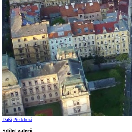
Další
Předchozí
Sdílet galerii