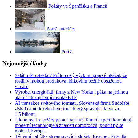
Požáry ve Španělsku a Francii
Port7_interiéry
Port7
Nejnovější články
Salát místo steaku? Průlomový výzkum poprvé ukázal, že
rostliny mohou produkovat bílkovinu běžně obsaženou
v mase
Výrobci energiťáků, firmy z New Yorku i páka na jedinou
akcii. Trh zaplavují divoké ETF
AI transakce světového formátu. Slovenská firma Sudolabs
získala amerického investora, který spravuje aktiva za
1,5 bilionu
Jak bojovat s požáry po australsku? Tamní experti kombinují
moderní technologie a znalosti domorodců, poučit by se
mohla i Evropa
Týdenní nabídka streamovacích služeb: Reacher, Priscilla