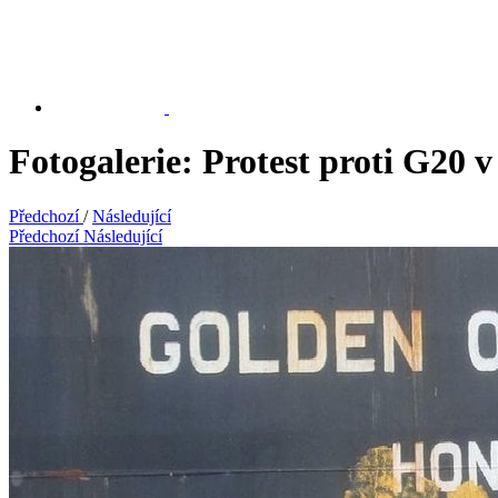
Fotogalerie: Protest proti G20
Předchozí
/
Následující
Předchozí
Následující