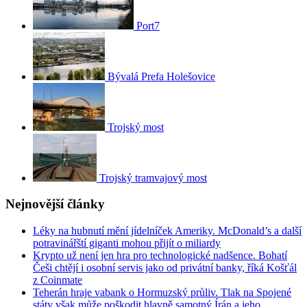
Port7
Bývalá Prefa Holešovice
Trojský most
Trojský tramvajový most
Nejnovější články
Léky na hubnutí mění jídelníček Ameriky. McDonald’s a další
potravinářští giganti mohou přijít o miliardy
Krypto už není jen hra pro technologické nadšence. Bohatí
Češi chtějí i osobní servis jako od privátní banky, říká Košťál
z Coinmate
Teherán hraje vabank o Hormuzský průliv. Tlak na Spojené
státy však může poškodit hlavně samotný Írán a jeho