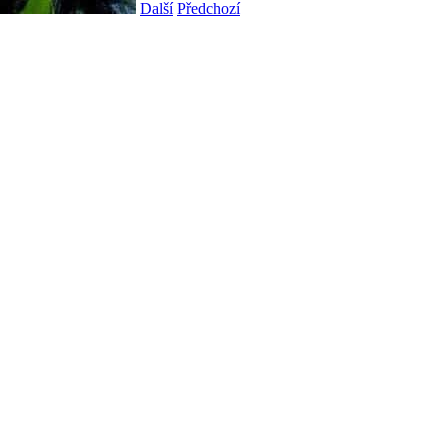
Další
Předchozí