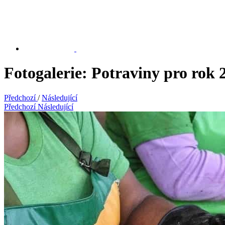
Fotogalerie: Potraviny pro rok 
Předchozí
/
Následující
Předchozí
Následující