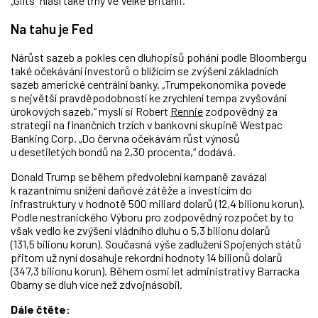
„Gilts“ hlásí také trhy ve Velké Británii.
Na tahu je Fed
Nárůst sazeb a pokles cen dluhopisů pohání podle Bloombergu
také očekávání investorů o blížícím se zvýšení základních
sazeb americké centrální banky. „Trumpekonomika povede
s největší pravděpodobností ke zrychlení tempa zvyšování
úrokových sazeb,“ myslí si Robert
Rennie
zodpovědný za
strategii na finančních trzích v bankovní skupině Westpac
Banking Corp. „Do června očekávám růst výnosů
u desetiletých bondů na 2,30 procenta,“ dodává.
Donald Trump se během předvolební kampaně zavázal
k razantnímu snížení daňové zátěže a investicím do
infrastruktury v hodnotě 500 miliard dolarů (12,4 bilionu korun).
Podle nestranického Výboru pro zodpovědný rozpočet by to
však vedlo ke zvýšení vládního dluhu o 5,3 bilionu dolarů
(131,5 bilionu korun). Současná výše zadlužení Spojených států
přitom už nyní dosahuje rekordní hodnoty 14 bilionů dolarů
(347,3 bilionu korun). Během osmi let administrativy Barracka
Obamy se dluh více než zdvojnásobil.
Dále čtěte: