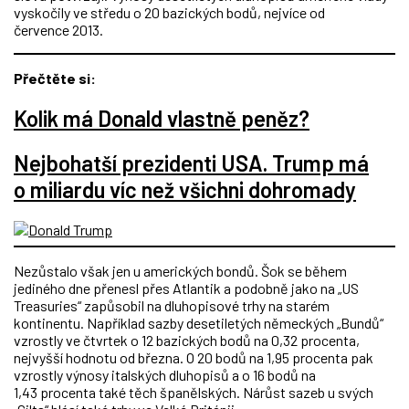
vyskočily ve středu o 20 bazických bodů, nejvíce od
července 2013.
Přečtěte si:
Kolik má Donald vlastně peněz?
Nejbohatší prezidenti USA. Trump má
o miliardu víc než všichni dohromady
Nezůstalo však jen u amerických bondů. Šok se během
jediného dne přenesl přes Atlantik a podobně jako na „US
Treasuries“ zapůsobil na dluhopisové trhy na starém
kontinentu. Například sazby desetiletých německých „Bundů“
vzrostly ve čtvrtek o 12 bazických bodů na 0,32 procenta,
nejvyšší hodnotu od března. O 20 bodů na 1,95 procenta pak
vzrostly výnosy italských dluhopisů a o 16 bodů na
1,43 procenta také těch španělských. Nárůst sazeb u svých