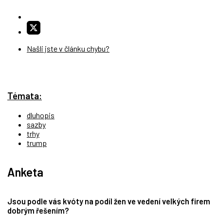
Našli jste v článku chybu?
Témata:
dluhopis
sazby
trhy
trump
Anketa
Jsou podle vás kvóty na podíl žen ve vedení velkých firem
dobrým řešením?