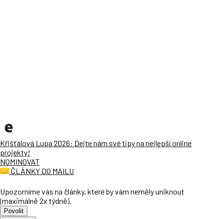
Křišťálová Lupa 2026: Dejte nám své tipy na nejlepší online
projekty!
NOMINOVAT
ČLÁNKY DO MAILU
Upozorníme vás na články, které by vám neměly uniknout
(maximálně 2x týdně).
Povolit