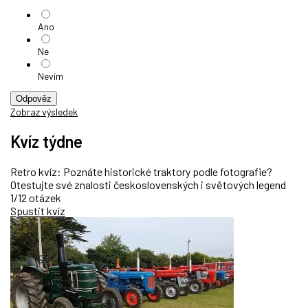
Ano
Ne
Nevím
Odpověz
Zobraz výsledek
Kvíz týdne
Retro kvíz: Poznáte historické traktory podle fotografie?
Otestujte své znalosti československých i světových legend
1/12 otázek
Spustit kvíz