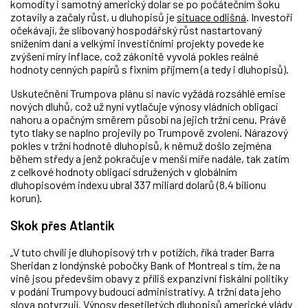
komodity i samotný americký dolar se po počátečním šoku
zotavily a začaly růst, u dluhopisů je
situace odlišná
. Investoři
očekávají, že slibovaný hospodářský růst nastartovaný
snížením daní a velkými investičními projekty povede ke
zvýšení míry inflace, což zákonitě vyvolá pokles reálné
hodnoty cenných papírů s fixním příjmem (a tedy i dluhopisů).
Uskutečnění Trumpova plánu si navíc vyžádá rozsáhlé emise
nových dluhů, což už nyní vytlačuje výnosy vládních obligací
nahoru a opačným směrem působí na jejich tržní cenu. Právě
tyto tlaky se naplno projevily po Trumpově zvolení. Nárazový
pokles v tržní hodnotě dluhopisů, k němuž došlo zejména
během středy a jenž pokračuje v menší míře nadále, tak zatím
z celkové hodnoty obligací sdružených v globálním
dluhopisovém indexu ubral 337 miliard dolarů (8,4 bilionu
korun).
Skok přes Atlantik
„V tuto chvíli je dluhopisový trh v potížích, říká trader Barra
Sheridan z londýnské pobočky Bank of Montreal s tím, že na
vině jsou především obavy z příliš expanzivní fiskální politiky
v podání Trumpovy budoucí administrativy. A tržní data jeho
slova potvrzují. Výnosy desetiletých dluhopisů americké vlády