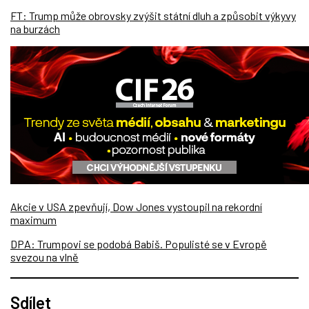
FT: Trump může obrovsky zvýšit státní dluh a způsobit výkyvy
na burzách
Akcie v USA zpevňují, Dow Jones vystoupil na rekordní
maximum
DPA: Trumpovi se podobá Babiš. Populisté se v Evropě
svezou na vlně
Sdílet