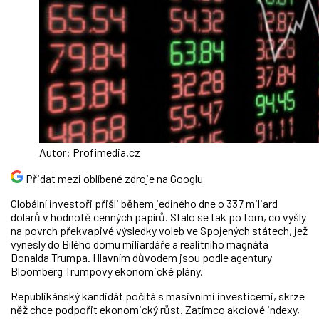
Autor: Profimedia.cz
Přidat mezi oblíbené zdroje na Googlu
Globální investoři přišli během jediného dne o 337 miliard
dolarů v hodnotě cenných papírů. Stalo se tak po tom, co vyšly
na povrch překvapivé výsledky voleb ve Spojených státech, jež
vynesly do Bílého domu miliardáře a realitního magnáta
Donalda Trumpa. Hlavním důvodem jsou podle agentury
Bloomberg Trumpovy ekonomické plány.
Republikánský kandidát počítá s masivními investicemi, skrze
něž chce podpořit ekonomický růst. Zatímco akciové indexy,