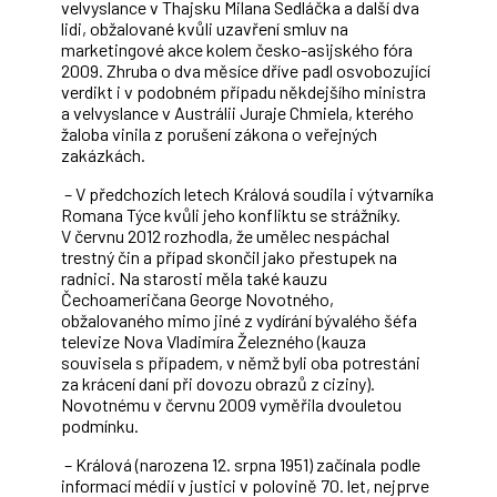
velvyslance v Thajsku Milana Sedláčka a další dva
lidi, obžalované kvůli uzavření smluv na
marketingové akce kolem česko-asijského fóra
2009. Zhruba o dva měsíce dříve padl osvobozující
verdikt i v podobném případu někdejšího ministra
a velvyslance v Austrálii Juraje Chmiela, kterého
žaloba vinila z porušení zákona o veřejných
zakázkách.
– V předchozích letech Králová soudila i výtvarníka
Romana Týce kvůli jeho konfliktu se strážníky.
V červnu 2012 rozhodla, že umělec nespáchal
trestný čin a případ skončil jako přestupek na
radnici. Na starosti měla také kauzu
Čechoameričana George Novotného,
obžalovaného mimo jiné z vydírání bývalého šéfa
televize Nova Vladimíra Železného (kauza
souvisela s případem, v němž byli oba potrestáni
za krácení daní při dovozu obrazů z ciziny).
Novotnému v červnu 2009 vyměřila dvouletou
podmínku.
– Králová (narozena 12. srpna 1951) začínala podle
informací médií v justici v polovině 70. let, nejprve