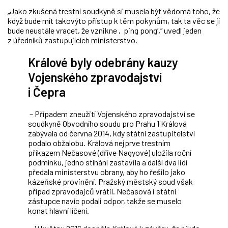
„Jako zkušená trestní soudkyně si musela být vědomá toho, že
když bude mít takovýto přístup k těm pokynům, tak ta věc se jí
bude neustále vracet, že vznikne ‚ping pong‘,“ uvedl jeden
z úředníků zastupujících ministerstvo.
Králové byly odebrány kauzy
Vojenského zpravodajství
i Čepra
– Případem zneužití Vojenského zpravodajství se
soudkyně Obvodního soudu pro Prahu 1 Králová
zabývala od června 2014, kdy státní zastupitelství
podalo obžalobu. Králová nejprve trestním
příkazem Nečasové (dříve Nagyové) uložila roční
podmínku, jedno stíhání zastavila a další dva lidi
předala ministerstvu obrany, aby ho řešilo jako
kázeňské provinění. Pražský městský soud však
případ zpravodajců vrátil. Nečasová i státní
zástupce navíc podali odpor, takže se muselo
konat hlavní líčení.