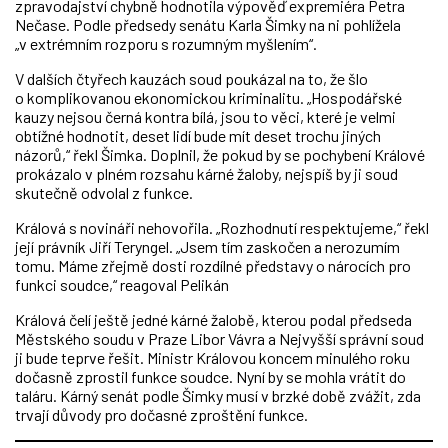
zpravodajství chybně hodnotila výpověď expremiéra Petra
Nečase. Podle předsedy senátu Karla Šimky na ni pohlížela
„v extrémním rozporu s rozumným myšlením“.
V dalších čtyřech kauzách soud poukázal na to, že šlo
o komplikovanou ekonomickou kriminalitu. „Hospodářské
kauzy nejsou černá kontra bílá, jsou to věci, které je velmi
obtížné hodnotit, deset lidí bude mít deset trochu jiných
názorů,“ řekl Šimka. Doplnil, že pokud by se pochybení Králové
prokázalo v plném rozsahu kárné žaloby, nejspíš by ji soud
skutečně odvolal z funkce.
Králová s novináři nehovořila. „Rozhodnutí respektujeme,“ řekl
její právník Jiří Teryngel. „Jsem tím zaskočen a nerozumím
tomu. Máme zřejmě dosti rozdílné představy o nárocích pro
funkci soudce,“ reagoval Pelikán
Králová čelí ještě jedné kárné žalobě, kterou podal předseda
Městského soudu v Praze Libor Vávra a Nejvyšší správní soud
ji bude teprve řešit. Ministr Královou koncem minulého roku
dočasně zprostil funkce soudce. Nyní by se mohla vrátit do
taláru. Kárný senát podle Šimky musí v brzké době zvážit, zda
trvají důvody pro dočasné zproštění funkce.