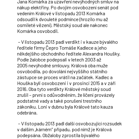
Jana Komárka za uzavření nevýhodných smluv na
nákup elektřiny. Po dvojím osvobození senát pod
vedením Králové v listopadu 2013 Komárka
odsoudil k dvouleté podmínce (hrozilo mu až
osmileté vězení). Městský soud ale nakonec
Komárka osvobodil.
– V listopadu 2013 padl verdikt i v kauze bývalého
ředitele firmy Čepro Tomáše Kadlece a jeho
někdejšího obchodního ředitele Alexandra Houšky.
Podle žalobce podepsali v letech 2003 až
2005 nevýhodné smlouvy. Králová oba muže
osvobodila, po dovolání nejvyššího státního
zástupce se proces vrátil na začátek. Kadlec a
Houška byli osvobozeni i v prosinci 2015 a v září
2016. Oba tyto verdikty Králové městský soud
zrušil – první s odůvodněním, že líčení provázely
podstatné vady a také porušení trestního
zákoníku. Loni v dubnu byla Králové tato kauza
odebrána.
– V listopadu 2013 padl další osvobozující rozsudek
v dalším „kárném“ případu, pod nímž je Králová
podepsána. Obžaloby zprostila bývalého