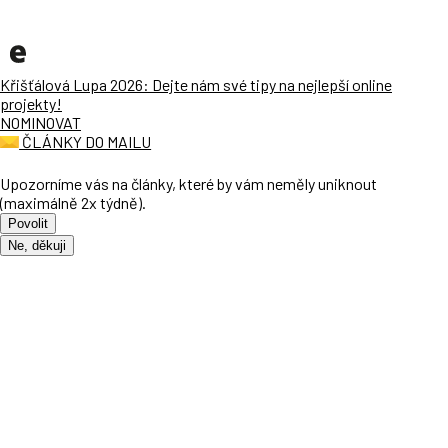
Křišťálová Lupa 2026: Dejte nám své tipy na nejlepší online
projekty!
NOMINOVAT
ČLÁNKY DO MAILU
Upozorníme vás na články, které by vám neměly uniknout
(maximálně 2x týdně).
Povolit
Ne, děkuji