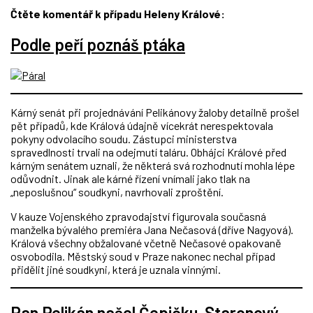
Čtěte komentář k případu Heleny Králové:
Podle peří poznáš ptáka
Kárný senát při projednávání Pelikánovy žaloby detailně prošel
pět případů, kde Králová údajně vícekrát nerespektovala
pokyny odvolacího soudu. Zástupci ministerstva
spravedlnosti trvali na odejmutí taláru. Obhájci Králové před
kárným senátem uznali, že některá svá rozhodnutí mohla lépe
odůvodnit. Jinak ale kárné řízení vnímali jako tlak na
„neposlušnou“ soudkyni, navrhovali zproštění.
V kauze Vojenského zpravodajství figurovala současná
manželka bývalého premiéra Jana Nečasová (dříve Nagyová).
Králová všechny obžalované včetně Nečasové opakovaně
osvobodila. Městský soud v Praze nakonec nechal případ
přidělit jiné soudkyni, která je uznala vinnými.
Pan Pelikán našel Čepičku.
Staronový