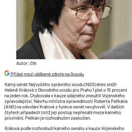
Autor: čtk
Přidat mezi oblíbené zdroje na Googlu
Kárný senát Nejvyššího správního soudu (NSS) dnes snížil
Heleně Králové z Obvodního soudu pro Prahu 1 plat o 15 procent
na jeden rok. Chybovala v kauze údajného zneužití Vojenského
zpravodajství. Návrhu ministra spravedlnosti Roberta Pelikána
(ANO) na odvolání Králové z funkce senát nevyhověl. V dalších
čtyřech případech totiž její postup nepřesáhl meze kárného
provinění. Pelikán je rozhodnutím zaskočen.
Králová podle rozhodnutí kárného senátu v kauze Vojenského