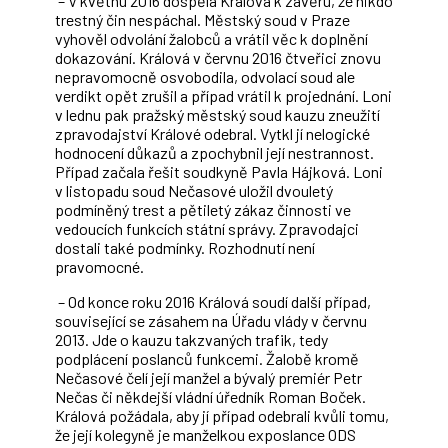
– V květnu 2016 dospěla Králová k závěru, že nikdo
trestný čin nespáchal. Městský soud v Praze
vyhověl odvolání žalobců a vrátil věc k doplnění
dokazování. Králová v červnu 2016 čtveřici znovu
nepravomocně osvobodila, odvolací soud ale
verdikt opět zrušil a případ vrátil k projednání. Loni
v lednu pak pražský městský soud kauzu zneužití
zpravodajství Králové odebral. Vytkl jí nelogické
hodnocení důkazů a zpochybnil její nestrannost.
Případ začala řešit soudkyně Pavla Hájková. Loni
v listopadu soud Nečasové uložil dvouletý
podmíněný trest a pětiletý zákaz činnosti ve
vedoucích funkcích státní správy. Zpravodajci
dostali také podmínky. Rozhodnutí není
pravomocné.
– Od konce roku 2016 Králová soudí další případ,
související se zásahem na Úřadu vlády v červnu
2013. Jde o kauzu takzvaných trafik, tedy
podplácení poslanců funkcemi. Žalobě kromě
Nečasové čelí její manžel a bývalý premiér Petr
Nečas či někdejší vládní úředník Roman Boček.
Králová požádala, aby jí případ odebrali kvůli tomu,
že její kolegyně je manželkou exposlance ODS