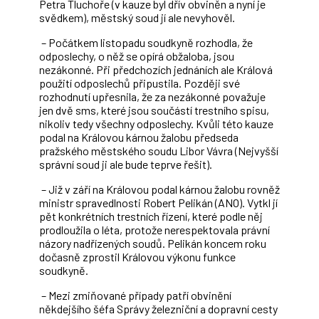
Petra Tluchoře (v kauze byl dřív obviněn a nyní je
svědkem), městský soud jí ale nevyhověl.
– Počátkem listopadu soudkyně rozhodla, že
odposlechy, o něž se opírá obžaloba, jsou
nezákonné. Při předchozích jednáních ale Králová
použití odposlechů připustila. Později své
rozhodnutí upřesnila, že za nezákonné považuje
jen dvě sms, které jsou součástí trestního spisu,
nikoliv tedy všechny odposlechy. Kvůli této kauze
podal na Královou kárnou žalobu předseda
pražského městského soudu Libor Vávra (Nejvyšší
správní soud ji ale bude teprve řešit).
– Již v září na Královou podal kárnou žalobu rovněž
ministr spravedlnosti Robert Pelikán (ANO). Vytkl jí
pět konkrétních trestních řízení, které podle něj
prodloužila o léta, protože nerespektovala právní
názory nadřízených soudů. Pelikán koncem roku
dočasně zprostil Královou výkonu funkce
soudkyně.
– Mezi zmiňované případy patří obvinění
někdejšího šéfa Správy železniční a dopravní cesty