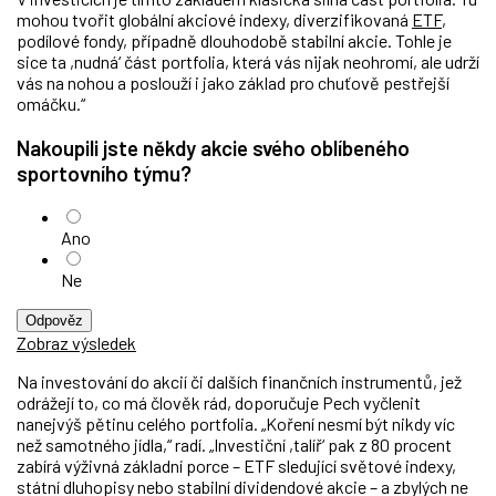
mohou tvořit globální akciové indexy, diverzifikovaná
ETF
,
podílové fondy, případně dlouhodobě stabilní akcie. Tohle je
sice ta ,nudná‘ část portfolia, která vás nijak neohromí, ale udrží
vás na nohou a poslouží i jako základ pro chuťově pestřejší
omáčku.“
Nakoupili jste někdy akcie svého oblíbeného
sportovního týmu?
Ano
Ne
Odpověz
Zobraz výsledek
Na investování do akcií či dalších finančních instrumentů, jež
odrážejí to, co má člověk rád, doporučuje Pech vyčlenit
nanejvýš pětinu celého portfolia. „Koření nesmí být nikdy víc
než samotného jídla,“ radí. „Investiční ,talíř‘ pak z 80 procent
zabírá výživná základní porce – ETF sledující světové indexy,
státní dluhopisy nebo stabilní dividendové akcie – a zbylých ne