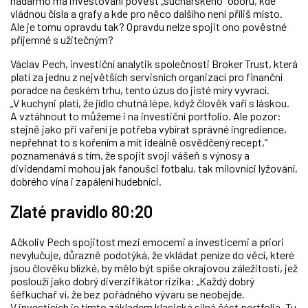
nadarmo má investování pověst „sucharského“ oboru, kde
vládnou čísla a grafy a kde pro něco dalšího není příliš místo.
Ale je tomu opravdu tak? Opravdu nelze spojit ono pověstné
příjemné s užitečným?
Václav Pech, investiční analytik společnosti Broker Trust, která
platí za jednu z největších servisních organizací pro finanční
poradce na českém trhu, tento úzus do jisté míry vyvrací.
„V kuchyni platí, že jídlo chutná lépe, když člověk vaří s láskou.
A vztáhnout to můžeme i na investiční portfolio. Ale pozor:
stejně jako při vaření je potřeba vybírat správné ingredience,
nepřehnat to s kořením a mít ideálně osvědčený recept,“
poznamenává s tím, že spojit svoji vášeň s výnosy a
dividendami mohou jak fanoušci fotbalu, tak milovníci lyžování,
dobrého vína i zapálení hudebníci.
Zlaté pravidlo 80:20
Ačkoliv Pech spojitost mezi emocemi a investicemi a priori
nevylučuje, důrazně podotýká, že vkládat peníze do věcí, které
jsou člověku blízké, by mělo být spíše okrajovou záležitostí, jež
poslouží jako dobrý diverzifikátor rizika: „Každý dobrý
šéfkuchař ví, že bez pořádného vývaru se neobejde.
V investicích je tímto základem klasická silná část portfolia. Tu