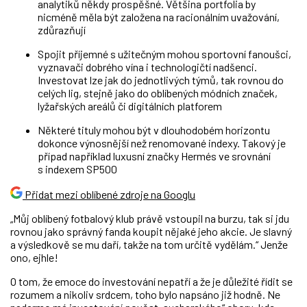
analytiků někdy prospěšné. Většina portfolia by
nicméně měla být založena na racionálním uvažování,
zdůrazňují
Spojit příjemné s užitečným mohou sportovní fanoušci,
vyznavači dobrého vína i technologičtí nadšenci.
Investovat lze jak do jednotlivých týmů, tak rovnou do
celých lig, stejně jako do oblíbených módních značek,
lyžařských areálů či digitálních platforem
Některé tituly mohou být v dlouhodobém horizontu
dokonce výnosnější než renomované indexy. Takový je
případ například luxusní značky Hermés ve srovnání
s indexem SP500
Přidat mezi oblíbené zdroje na Googlu
„Můj oblíbený fotbalový klub právě vstoupil na burzu, tak si jdu
rovnou jako správný fanda koupit nějaké jeho akcie. Je slavný
a výsledkově se mu daří, takže na tom určitě vydělám.“ Jenže
ono, ejhle!
O tom, že emoce do investování nepatří a že je důležité řídit se
rozumem a nikoliv srdcem, toho bylo napsáno již hodně. Ne