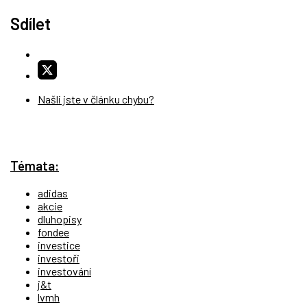
Sdílet
Našli jste v článku chybu?
Témata:
adidas
akcie
dluhopisy
fondee
investice
investoři
investování
j&t
lvmh