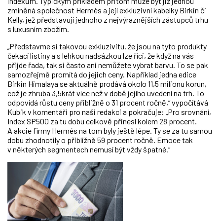
indexům. Typickým příkladem přitom může být již jednou
zmíněná společnost Hermès a její exkluzivní kabelky Birkin či
Kelly, jež představují jednoho z nejvýraznějších zástupců trhu
s luxusním zbožím.
„Představme si takovou exkluzivitu, že jsou na tyto produkty
čekací listiny a s lehkou nadsázkou lze říci, že když na vás
přijde řada, tak si často ani nemůžete vybrat barvu. To se pak
samozřejmě promítá do jejich ceny. Například jedna edice
Birkin Himalaya se aktuálně prodává okolo 11,5 milionu korun,
což je zhruba 3,5krát více než v době jejího uvedení na trh. To
odpovídá růstu ceny přibližně o 31 procent ročně,“ vypočítává
Kubik v komentáři pro naši redakci a pokračuje: „Pro srovnání,
Index SP500 za tu dobu celkově přinesl kolem 28 procent.
A akcie firmy Hermés na tom byly ještě lépe. Ty se za tu samou
dobu zhodnotily o přibližně 59 procent ročně. Emoce tak
v některých segmentech nemusí být vždy špatné.“