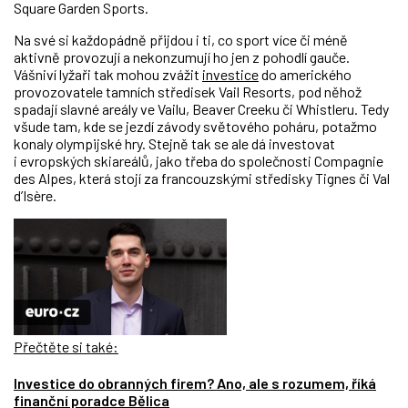
Square Garden Sports.
Na své si každopádně přijdou i ti, co sport více či méně
aktivně provozují a nekonzumují ho jen z pohodlí gauče.
Vášniví lyžaři tak mohou zvážit
investice
do amerického
provozovatele tamních středisek Vail Resorts, pod něhož
spadají slavné areály ve Vailu, Beaver Creeku či Whistleru. Tedy
všude tam, kde se jezdí závody světového poháru, potažmo
konaly olympijské hry. Stejně tak se ale dá investovat
i evropských skiareálů, jako třeba do společnosti Compagnie
des Alpes, která stojí za francouzskými středisky Tignes či Val
d’Isère.
Přečtěte si také:
Investice do obranných firem? Ano, ale s rozumem, říká
finanční poradce Bělica