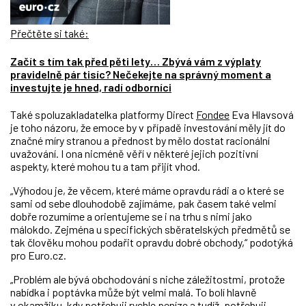
Přečtěte si také:
Začít s tím tak před pěti lety… Zbývá vám z výplaty
pravidelně pár tisíc? Nečekejte na správný moment a
investujte je hned, radí odborníci
Také spoluzakladatelka platformy Direct
Fondee
Eva Hlavsová
je toho názoru, že emoce by v případě investování měly jít do
značné míry stranou a přednost by mělo dostat racionální
uvažování. I ona nicméně věří v některé jejich pozitivní
aspekty, které mohou tu a tam přijít vhod.
„Výhodou je, že věcem, které máme opravdu rádi a o které se
sami od sebe dlouhodobě zajímáme, pak časem také velmi
dobře rozumíme a orientujeme se i na trhu s nimi jako
málokdo. Zejména u specifických sběratelských předmětů se
tak člověku mohou podařit opravdu dobré obchody,“ podotýká
pro Euro.cz.
„Problém ale bývá obchodování s niche záležitostmi, protože
nabídka i poptávka může být velmi malá. To bolí hlavně
v okamžiku, kdy potřebuji rychle peníze a tudíž ,potřebuji