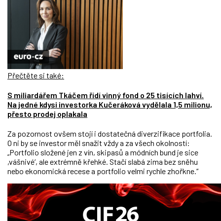
Přečtěte si také:
S miliardářem Tkáčem řídí vinný fond o 25 tisících lahví.
Na jedné kdysi investorka Kučeráková vydělala 1,5 milionu,
přesto prodej oplakala
Za pozornost ovšem stojí i dostatečná diverzifikace portfolia.
O ni by se investor měl snažit vždy a za všech okolností:
„Portfolio složené jen z vín, skipasů a módních bund je sice
,vášnivé‘, ale extrémně křehké. Stačí slabá zima bez sněhu
nebo ekonomická recese a portfolio velmi rychle zhořkne.“