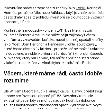
Milovníkům módy se zase nabízí značky jako
LVMH
, Kering či
Hermès, potažmo Nike nebo Adidas. „I když je značková móda
často drahý špás, z pohledu investorů se dlouhodobě vyplácí,“
konstatuje Pech.
Konkrétně francouzský koncern LVMH, za kterým stojí
miliardář Bernard Arnault, ale může přijít zajímavý i všem
vinařům a vyznavačům koňaku, neboť pod něj spadají značky
jako Moët, Dom Pérignon a Hennessy. „Tohle jsou byznysy,
které často obstály i v krizích – protože lidé se možná uskromní
na dovolené, ale sklenku vína si rádi dopřejí i v horších časech.
A investor, který miluje víno, tak může spořit na stáří přímo
v lahvích, respektive ve vinařských akciích,“ míní Pech.
Věcem, které máme rádi, často i dobře
rozumíme
Dle Williama George Kubika, analytika J&T Banky, představují
emoce pro investora obecně přítěž. Navzdory tomu ale
existují situace, kdy se mohou naopak hodit, ba dokonce
zajistit nadstandartní zhodnocení oproti vybraným akciovým