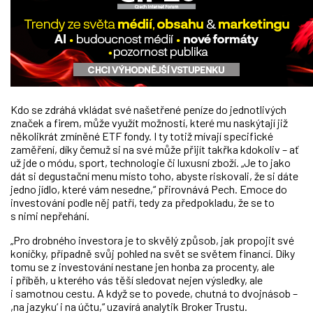
Kdo se zdráhá vkládat své našetřené peníze do jednotlivých
značek a firem, může využít možností, které mu naskýtají již
několikrát zmíněné ETF fondy. I ty totiž mívají specifické
zaměření, díky čemuž si na své může přijít takřka kdokoliv – ať
už jde o módu, sport, technologie či luxusní zboží. „Je to jako
dát si degustační menu místo toho, abyste riskovali, že si dáte
jedno jídlo, které vám nesedne,“ přirovnává Pech. Emoce do
investování podle něj patří, tedy za předpokladu, že se to
s nimi nepřehání.
„Pro drobného investora je to skvělý způsob, jak propojit své
koníčky, případně svůj pohled na svět se světem financí. Díky
tomu se z investování nestane jen honba za procenty, ale
i příběh, u kterého vás těší sledovat nejen výsledky, ale
i samotnou cestu. A když se to povede, chutná to dvojnásob –
,na jazyku‘ i na účtu,“ uzavírá analytik Broker Trustu.