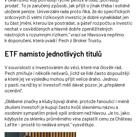
prodat‘. To je zaručený způsob, jak přijít o jinak třeba i solidně
uložené peníze. Univerzální rada proto říká, že do specifických
srdcových či velmi rizikových investic je dobré vynakládat jen
tu část jmění, kterou lze postrádat, a páteř rozpočtu a investic
nechat v osvědčených a hlavně dobře zpeněžitelných
nástrojích s rozumným rizikem,“ vrací se Hlavsová nepřímo
k doporučení, která uvádí i Pech z Broker Trustu.
ETF namísto jednotlivých titulů
V souvislosti s investováním do věcí, které má člověk rád,
Pech zmiňuje i několik nešvarů, jichž se lidé často dopouštějí
a které jej ve výsledku mohou přijít velice draho. Jednou
z pastí, na níž by si investoři měli dávat pozor, je „přepálené
ocenění“.
„Oblíbené značky a kluby bývají drahé, protože fanoušci i méně
zkušení investoři je kupují často kvůli slavnému názvu a
osobním sympatiím právě spíš srdcem než hlavou. Je to, jako
kdybyste za sklenku průměrného vína zaplatili cenu za Château
Lafite – prostě to nedává smysl,“ vysvětluje.