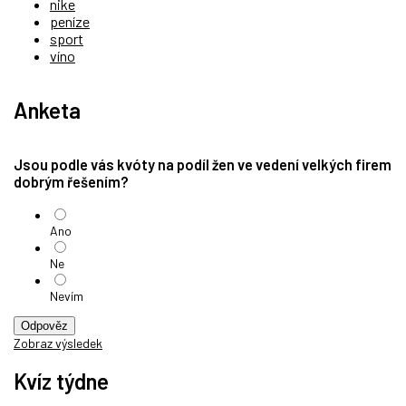
nike
peníze
sport
víno
Anketa
Jsou podle vás kvóty na podíl žen ve vedení velkých firem
dobrým řešením?
Ano
Ne
Nevím
Odpověz
Zobraz výsledek
Kvíz týdne