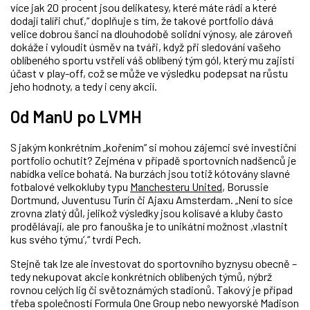
více jak 20 procent jsou delikatesy, které máte rádi a které
dodají talíři chuť,“ doplňuje s tím, že takové portfolio dává
velice dobrou šanci na dlouhodobě solidní výnosy, ale zároveň
dokáže i vyloudit úsměv na tváři, když při sledování vašeho
oblíbeného sportu vstřelí váš oblíbený tým gól, který mu zajistí
účast v play-off, což se může ve výsledku podepsat na růstu
jeho hodnoty, a tedy i ceny akcií.
Od ManU po LVMH
S jakým konkrétním „kořením“ si mohou zájemci své investiční
portfolio ochutit? Zejména v případě sportovních nadšenců je
nabídka velice bohatá. Na burzách jsou totiž kótovány slavné
fotbalové velkokluby typu
Manchesteru United
, Borussie
Dortmund, Juventusu Turín či Ajaxu Amsterdam. „Není to sice
zrovna zlatý důl, jelikož výsledky jsou kolísavé a kluby často
prodělávají, ale pro fanouška je to unikátní možnost ,vlastnit
kus svého týmu‘,“ tvrdí Pech.
Stejně tak lze ale investovat do sportovního byznysu obecně –
tedy nekupovat akcie konkrétních oblíbených týmů, nýbrž
rovnou celých lig či světoznámých stadionů. Takový je případ
třeba společností Formula One Group nebo newyorské Madison