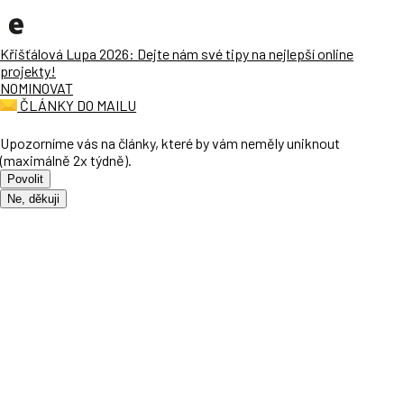
Křišťálová Lupa 2026: Dejte nám své tipy na nejlepší online
projekty!
NOMINOVAT
ČLÁNKY DO MAILU
Upozorníme vás na články, které by vám neměly uniknout
(maximálně 2x týdně).
Povolit
Ne, děkuji