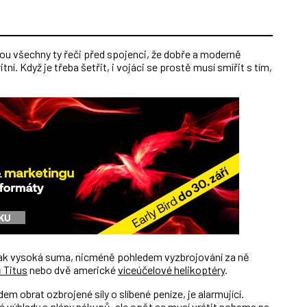
sou všechny ty řeči před spojenci, že dobře a moderně
ní. Když je třeba šetřit, i vojáci se prostě musí smířit s tím,
íjak vysoká suma, nicméně pohledem vyzbrojování za ně
 Titus
nebo dvě americké
víceúčelové helikoptéry
.
em obrat ozbrojené síly o slíbené peníze, je alarmující.
své výhledy a plány nákupů, ale opět se musí vrátit nohama na