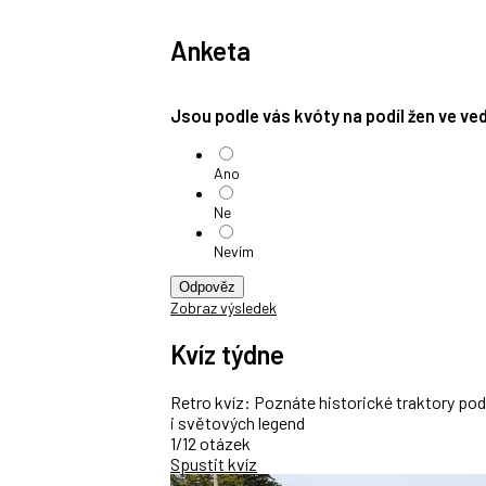
Anketa
Jsou podle vás kvóty na podíl žen ve v
Ano
Ne
Nevím
Odpověz
Zobraz výsledek
Kvíz týdne
Retro kvíz: Poznáte historické traktory po
i světových legend
1/12 otázek
Spustit kvíz