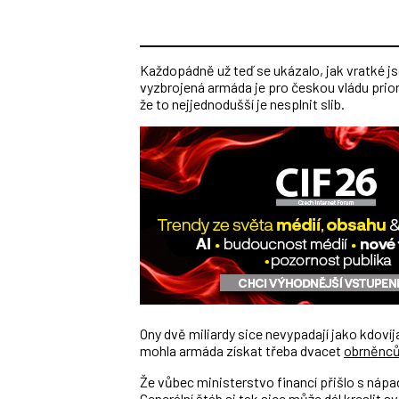
Každopádně už teď se ukázalo, jak vratké j
vyzbrojená armáda je pro českou vládu priorit
že to nejjednodušší je nesplnit slib.
Ony dvě miliardy sice nevypadají jako kdov
mohla armáda získat třeba dvacet
obrněnců
Že vůbec ministerstvo financí přišlo s nápad
Generální štáb si tak sice může dál kreslit 