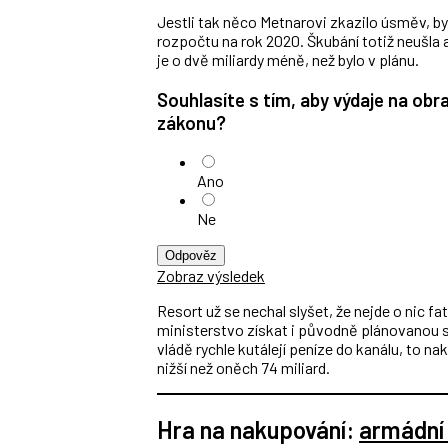
Jestli tak něco Metnarovi zkazilo úsměv, byli
rozpočtu na rok 2020. Škubání totiž neušla 
je o dvě miliardy méně, než bylo v plánu.
Souhlasíte s tím, aby výdaje na obr
zákonu?
Ano
Ne
Odpověz
Zobraz výsledek
Resort už se nechal slyšet, že nejde o nic f
ministerstvo získat i původně plánovanou 
vládě rychle kutálejí peníze do kanálu, to na
nižší než oněch 74 miliard.
Hra na nakupování:
armádní 