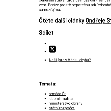
zem. Peníze prostě nepotečou tak jednoduše
samozřejmá.
Čtěte další články
Ondřeje St
Sdílet
Našli jste v článku chybu?
Témata:
armáda Čr
lubomír metnar
ministerstvo obrany
státní rozpočet