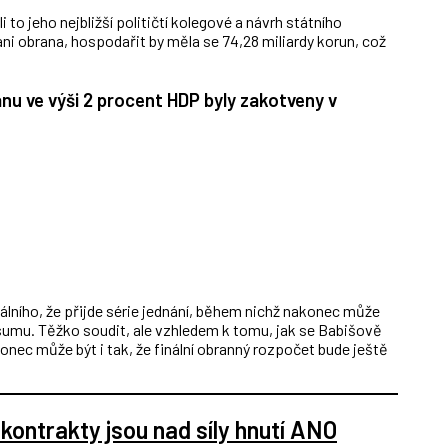
 to jeho nejbližší političtí kolegové a návrh státního
ani obrana, hospodařit by měla se 74,28 miliardy korun, což
anu ve výši 2 procent HDP byly zakotveny v
atálního, že přijde série jednání, během nichž nakonec může
sumu. Těžko soudit, ale vzhledem k tomu, jak se Babišově
konec může být i tak, že finální obranný rozpočet bude ještě
kontrakty jsou nad síly hnutí ANO