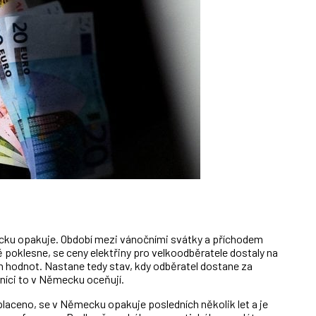
ecku opakuje. Období mezi vánočními svátky a příchodem
poklesne, se ceny elektřiny pro velkoodběratele dostaly na
h hodnot. Nastane tedy stav, kdy odběratel dostane za
rníci to v Německu oceňují.
placeno, se v Německu opakuje posledních několik let a je