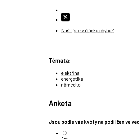
Našli jste v článku chybu?
Témata:
elektřina
energetika
německo
Anketa
Jsou podle vás kvóty na podíl žen ve v
Ano