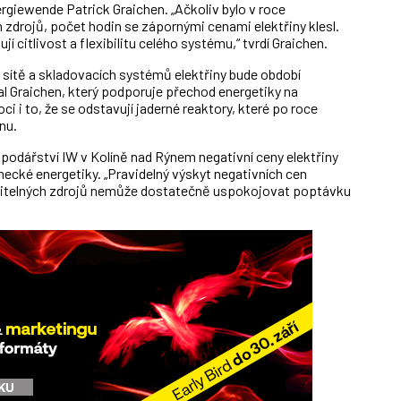
ergiewende Patrick Graichen. „Ačkoliv bylo v roce
h zdrojů, počet hodin se zápornými cenami elektřiny klesl.
jí citlivost a flexibilitu celého systému,“ tvrdí Graichen.
sítě a skladovacích systémů elektřiny bude období
al Graichen, který podporuje přechod energetiky na
 i to, že se odstavují jaderné reaktory, které po roce
nu.
podářství IW v Kolíně nad Rýnem negativní ceny elektřiny
mecké energetiky. „Pravidelný výskyt negativních cen
novitelných zdrojů nemůže dostatečně uspokojovat poptávku