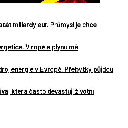
tát miliardy eur. Průmysl je chce
rgetice. V ropě a plynu má
 zdroj energie v Evropě. Přebytky půjdou
iva, která často devastují životní