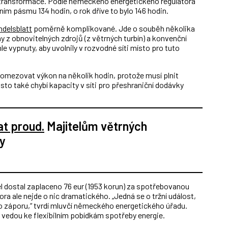
ransformace. Podle německého energetického regulátora
ním pásmu 134 hodin, o rok dříve to bylo 146 hodin.
delsblatt
poměrně komplikované. Jde o souběh několika
ny z obnovitelných zdrojů (z větrných turbín) a konvenční
le vypnuty, aby uvolnily v rozvodné síti místo pro tuto
 omezovat výkon na několik hodin, protože musí plnit
sto také chybí kapacity v síti pro přeshraniční dodávky
at proud.
Majitelům větrných
dy
el dostal zaplaceno 76 eur (1953 korun) za spotřebovanou
 ale nejde o nic dramatického. „Jedná se o tržní událost,
do záporu,“ tvrdí mluvčí německého energetického úřadu.
ež vedou ke flexibilním pobídkám spotřeby energie.