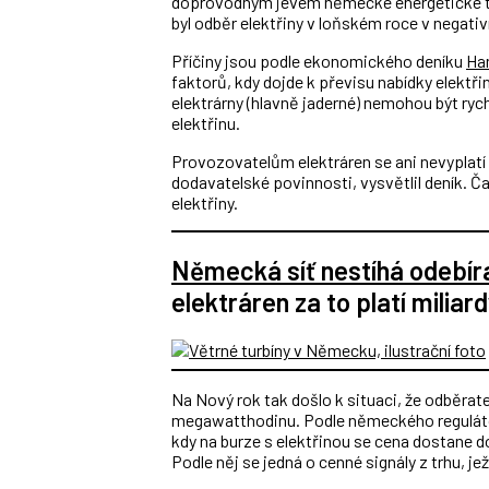
doprovodným jevem německé energetické t
byl odběr elektřiny v loňském roce v negativ
Příčiny jsou podle ekonomického deníku
Han
faktorů, kdy dojde k převisu nabídky elektři
elektrárny (hlavně jaderné) nemohou být rych
elektřinu.
Provozovatelům elektráren se ani nevyplatí
dodavatelské povinnosti, vysvětlil deník. Ča
elektřiny.
Německá síť nestíhá odebír
elektráren za to platí miliar
Na Nový rok tak došlo k situaci, že odběrat
megawatthodinu. Podle německého regulátora
kdy na burze s elektřinou se cena dostane 
Podle něj se jedná o cenné signály z trhu, j