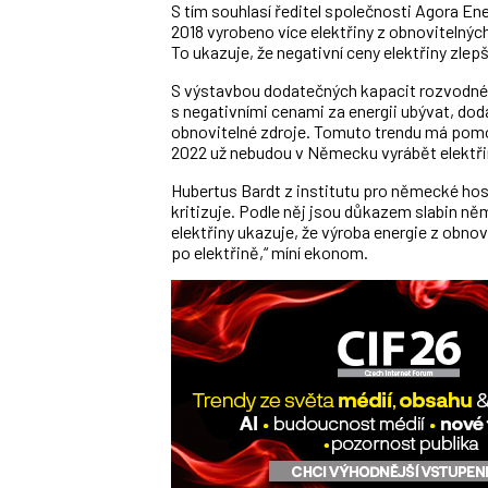
S tím souhlasí ředitel společnosti Agora En
2018 vyrobeno více elektřiny z obnovitelnýc
To ukazuje, že negativní ceny elektřiny zlepšu
S výstavbou dodatečných kapacit rozvodné 
s negativními cenami za energii ubývat, dod
obnovitelné zdroje. Tomuto trendu má pomoci
2022 už nebudou v Německu vyrábět elektři
Hubertus Bardt z institutu pro německé hos
kritizuje. Podle něj jsou důkazem slabin ně
elektřiny ukazuje, že výroba energie z ob
po elektřině,“ míní ekonom.