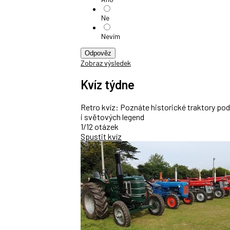
Ne
Nevím
Odpověz
Zobraz výsledek
Kvíz týdne
Retro kvíz: Poznáte historické traktory po
i světových legend
1/12 otázek
Spustit kvíz