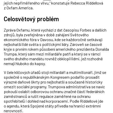
jejich nepřiměřeného vlivu,“ konstatuje Rebecca Riddellová
z Oxfam America.
Celosvětový problém
Zpráva
Oxfamu, která
vychází z dat časopisu
Forbes
a dalších
zdrojů, byla zveřejněna v době zahájení Světového
ekonomického fóra v Davosu, kde se každoročně setkávají
nejbohatší lidé světa s politickými lídry. Zároveň se časově
kryje s prvním rokem působení amerického prezidenta Donalda
Trumpa, který sám mezi miliardáře
patří a který se v rámci
svého druhého mandátu rovněž obklopil lidmi, jež rozhodně
nemají hluboko do kapsy.
V čele klíčových úřadů stojí miliardáři a multimilionáři, jimž se
společně s republikánským Kongresem podařilo prosadit
výrazné daňové škrty pro nejbohatší a současně historicky
omezit sociální programy. Trumpova administrativa se navíc
pokouší oslabit odborovou ochranu značné části federálních
zaměstnanců a rušit regulace zaměřené na ochranu
spotřebitelů i dohled nad korporacemi. Podle Riddellové jde
o agendu, která Spojené státy přivedla na hranici extrémní
nerovnosti.