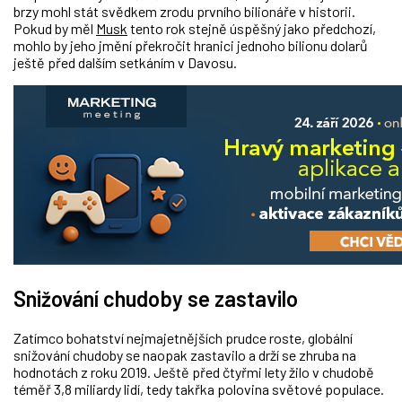
brzy
mohl stát svědkem zrodu prvního bilionáře v historii.
Pokud by měl
Musk
tento rok stejně úspěšný jako předchozí,
mohlo by jeho jmění překročit hranici jednoho bilionu dolarů
ještě před dalším setkáním v Davosu.
Snižování chudoby se zastavilo
Zatímco bohatství nejmajetnějších prudce roste, globální
snižování chudoby se naopak zastavilo a drží se zhruba na
hodnotách z roku 2019. Ještě před čtyřmi lety žilo v chudobě
téměř 3,8 miliardy lidí, tedy takřka polovina světové populace.