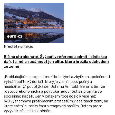
Přečtěte si také:
Bič na ultrabohaté. Švýcaři v referendu odmítli dědickou
daň, ta měla zasáhnout jen elitu, která hrozila odchodem
ze země
„Prohlubující se propast mezi bohatými a zbytkem společnosti
vytváří politický deficit, který je velmi nebezpečný a
neudržitelný,“ podotýká šéf Oxfamu Amitabh Behar s tím, že
rostoucí ekonomická a politická nerovnost se promítá do
sociálního napětí. Jen v loňském roce došlo k více než
140 významným protivládním protestům v desítkách zemí, na
které státní autority často reagovaly násilím. Oxfam proto
vyzývá k zásadním změnám.