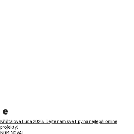
Křišťálová Lupa 2026: Dejte nám své tipy na nejlepší online
projekty!
NOMINOVAT