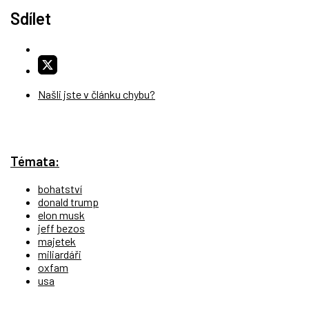
Sdílet
Našli jste v článku chybu?
Témata:
bohatství
donald trump
elon musk
jeff bezos
majetek
miliardáři
oxfam
usa