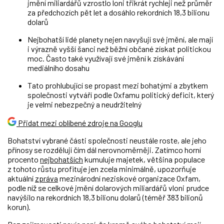
jmění miliardářů vzrostlo loni třikrát rychleji než průměr
za předchozích pět let a dosáhlo rekordních 18,3 bilionu
dolarů
Nejbohatší lidé planety nejen navyšují své jmění, ale mají
i výrazně vyšší šanci
než běžní občané
získat politickou
moc. Často také využívají své jmění k získávání
mediálního dosahu
Tato prohlubující se propast mezi bohatými a zbytkem
společnosti vytváří podle Oxfamu politický deficit, který
je velmi nebezpečný a neudržitelný
Přidat mezi oblíbené zdroje na Googlu
Bohatství vybrané části společnosti neustále roste, ale jeho
přínosy se rozdělují čím dál nerovnoměrněji. Zatímco horní
procento
nejbohatších
kumuluje majetek, většina populace
z tohoto růstu profituje jen zcela minimálně, upozorňuje
aktuální
zpráva
mezinárodní neziskové organizace Oxfam,
podle níž se celkové jmění dolarových miliardářů vloni prudce
navýšilo na rekordních 18,3 bilionu dolarů (téměř 383 bilionů
korun).