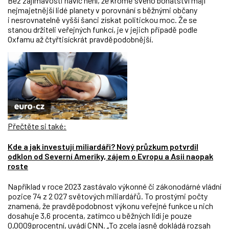
Bez zajímavosti navíc není, že kromě svého bohatství mají
nejmajetnější lidé planety v porovnání s běžnými občany
i nesrovnatelně vyšší šanci
získat politickou moc. Ž
e se
stanou držiteli veřejných funkcí, je v jejich případě p
odle
Oxfamu až čtyřtisíckrát pravděpodobnější.
Přečtěte si také:
Kde a jak investují miliardáři? Nový průzkum potvrdil
odklon od Severní Ameriky, zájem o Evropu a Asii naopak
roste
Například v roce 2023 zastávalo výkonné či zákonodárné vládní
pozice 74 z 2 027 světových miliardářů. To prostými počty
znamená, že p
ravděpodobnost výkonu veřejné funkce u nich
dosahuje 3,6 procenta, zatímco u běžných lidí je pouze
0,0009procentní, uvádí
CNN
. „To zcela jasně dokládá rozsah