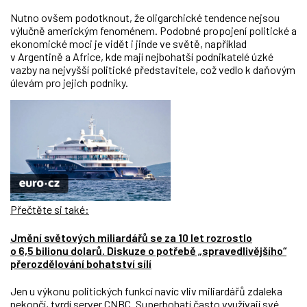
Nutno ovšem podotknout, že oligarchické tendence nejsou
výlučně americkým fenoménem. Podobné propojení politické a
ekonomické moci je vidět i jinde ve světě, například
v Argentině a Africe, kde mají nejbohatší podnikatelé úzké
vazby na nejvyšší politické představitele, což vedlo k daňovým
úlevám pro jejich podniky.
Přečtěte si také:
Jmění světových miliardářů se za 10 let rozrostlo
o 6,5 bilionu dolarů. Diskuze o potřebě „spravedlivějšího“
přerozdělování bohatství sílí
Jen u výkonu politických funkcí navíc v
liv miliardářů zdaleka
nekončí, tvrdí server
CNBC
. Superbohatí často využívají své