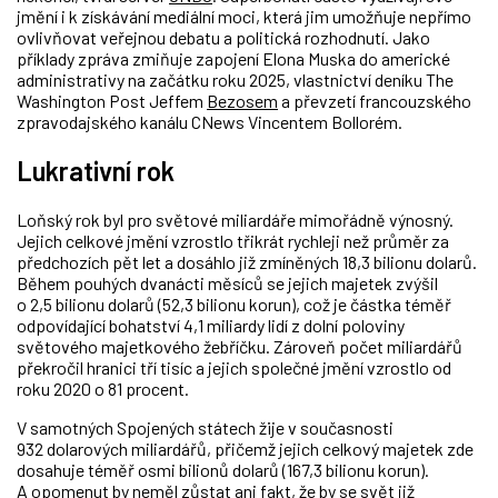
jmění i k získávání mediální moci, která jim umožňuje nepřímo
ovlivňovat veřejnou debatu a politická rozhodnutí. Jako
příklady zpráva zmiňuje zapojení Elona Muska do americké
administrativy na začátku roku 2025, vlastnictví deníku The
Washington Post Jeffem
Bezosem
a převzetí francouzského
zpravodajského kanálu CNews Vincentem Bollorém.
Lukrativní rok
Loňský rok byl pro světové miliardáře mimořádně výnosný.
Jejich celkové jmění vzrostlo třikrát rychleji než průměr za
předchozích pět let a dosáhlo již zmíněných 18,3 bilionu dolarů.
Během pouhých dvanácti měsíců se jejich majetek zvýšil
o 2,5 bilionu dolarů (52,3 bilionu korun), což je částka téměř
odpovídající bohatství 4,1 miliardy lidí z dolní poloviny
světového majetkového žebříčku.
Zároveň počet miliardářů
překročil hranici tří tisíc a jejich společné jmění vzrostlo od
roku 2020 o 81 procent.
V samotných Spojených státech žije v současnosti
932 dolarových miliardářů, přičemž jejich celkový majetek zde
dosahuje téměř osmi bilionů dolarů (167,3 bilionu korun).
A opomenut by neměl zůstat ani fakt, že by se svět již