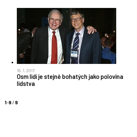
16. 1. 2017
Osm lidí je stejně bohatých jako polovina
lidstva
1
–
9
/
9