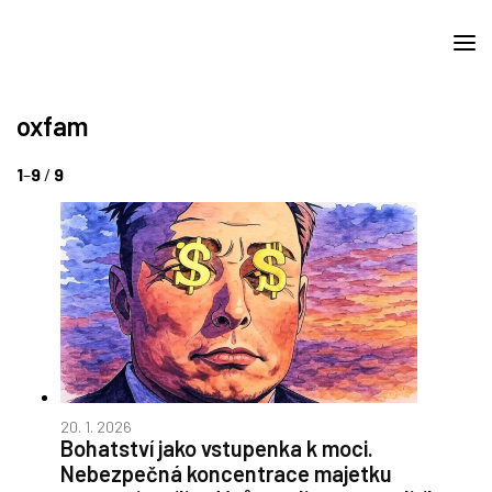
oxfam
1
–
9
/
9
20. 1. 2026
Bohatství jako vstupenka k moci.
Nebezpečná koncentrace majetku