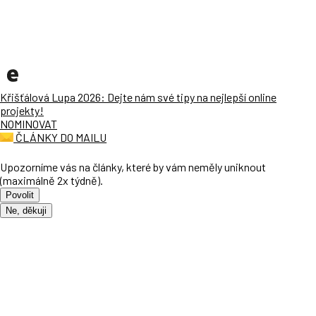
Křišťálová Lupa 2026: Dejte nám své tipy na nejlepší online
projekty!
NOMINOVAT
ČLÁNKY DO MAILU
Upozorníme vás na články, které by vám neměly uniknout
(maximálně 2x týdně).
Povolit
Ne, děkuji