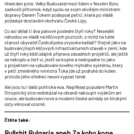
Hned den poté, Velký Budovatel mezi lidem v Novém Boru
zaskočil přítomné, když spolu se svým skvělým ministrem
dopravy Danem Ťokem podepsal petici, která po vládě
požaduje dostavění obchvatu České Lípy.
Co asi dělali ti dva pánové poslední čtyři roky? Neseděli
náhodou ve vládě na klíčových pozicích, z nichž na tuhle
starost obyvatel Českolipska zvysoka kašlali? Stejně jako na
budování jiných klíčových infrastrukturních staveb v zemi, kde
už čtyři roky běží údajně příprava zásadních projektů, ale ještě
se nekoplo a čert ví, jestli se kopne a nedopadne to jako
s projektem na vybudování nového mýtného systému, který
v péči zmíněného ministra Ťoka jde už podruhé do kolen,
protože jeho úředníci neumí vypsat tendr.
Ale jsou tu i další politická esa. Například populární Martin
Stropnický sice nedokázal na obraně nakoupit vojákům ani
onuce, ale budování nové a moderní české armády se širokými
ústy věnoval vzorně.
Čtěte také:
Bullshit Bulgaria aneb Za koho kope