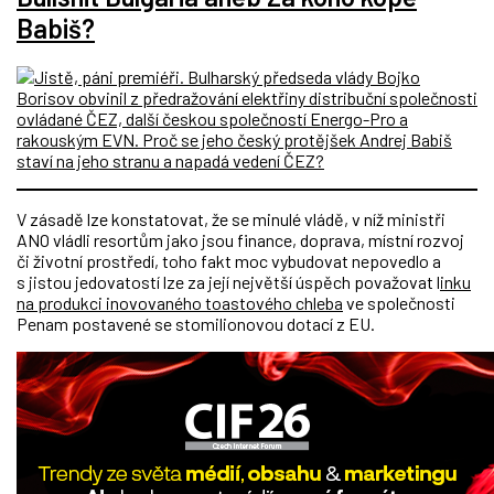
Babiš?
V zásadě lze konstatovat, že se minulé vládě, v níž ministři
ANO vládli resortům jako jsou finance, doprava, místní rozvoj
či životní prostředí, toho fakt moc vybudovat nepovedlo a
s jistou jedovatostí lze za její největší úspěch považovat l
inku
na produkci inovovaného toastového chleba
ve společnosti
Penam postavené se stomilionovou dotací z EU.