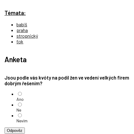
Témata:
babiš
praha
stropnický
ťok
Anketa
Jsou podle vás kvóty na podíl žen ve vedení velkých firem
dobrým řešením?
Ano
Ne
Nevím
Odpověz