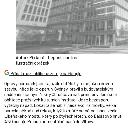
Autor: PixAchi – Depositphotos
Ilustrační obrázek
Přidat mezi oblíbené zdroje na Googlu
Opravy památek jsou fajn, ale chtělo by to nějakou novou
stavbu, něco jako operu v Sydney, pravil s budovatelským
nadšením hodným Nikity Chruščova náš premiér v demisi při
obhlídce pražských kulturních institucí. Je to bezesporu
výtečný nápad. Lokalita se nabízí nedaleko Palmovky, velká
parcela pěkně nad řekou, když to móře nemáme, hned vedle
Libeňského mostu, který po čtyřech letech, co Babišovo hnutí
ANO buduje Prahu, momentálně padá do Vltavy.